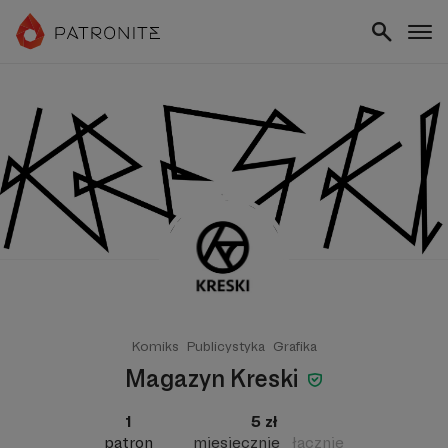
Komiks
Publicystyka
Grafika
Magazyn Kreski
1
5 zł
patron
miesięcznie
łącznie