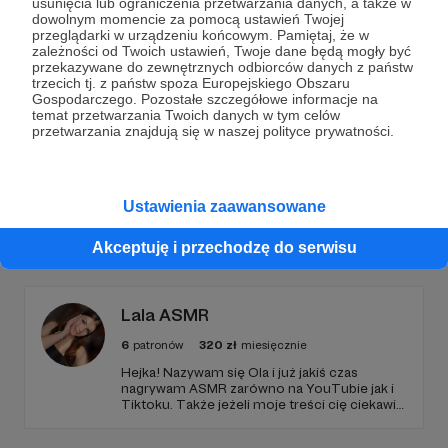
usunięcia lub ograniczenia przetwarzania danych, a także w
dowolnym momencie za pomocą ustawień Twojej
Wesprzyj działalność Autora
Magazyn Kreski
już
przeglądarki w urządzeniu końcowym. Pamiętaj, że w
zależności od Twoich ustawień, Twoje dane będą mogły być
teraz!
przekazywane do zewnętrznych odbiorców danych z państw
trzecich tj. z państw spoza Europejskiego Obszaru
Gospodarczego. Pozostałe szczegółowe informacje na
temat przetwarzania Twoich danych w tym celów
Zostań Patronem
przetwarzania znajdują się w naszej polityce prywatności.
Ustawienia zaawansowane
Promowani autorzy
Akceptuję i przechodzę do serwisu
Lala ASMR
6
patronów
320
zł
miesięcznie
Hejka! Nazywam się Ola i już jakiś czas
nagrywam ASMR zarówno na YouTubie jak i
Tiktoku. Także jeżeli moje treści cię ciekawią
i chcesz mnie wspierać to zapraszam
serdecznie do zapoznania się z progami, bo