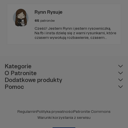
w każdym są określone bonusy :)
Rynn Rysuje
65
patronów
Cześć! Jestem Rynn i jestem rysowniczką.
Na fb i insta dzielę się z wami rysunkami, które
czasem wywołują rozbawienie, czasem
refleksję, a najczęściej reakcję “też tak mam!”.
Od niedawna nagrywam też audiobooki!
Kategorie
O Patronite
Dodatkowe produkty
Pomoc
Regulamin
Polityka prywatności
Patronite Commons
Warunki korzystania z serwisu