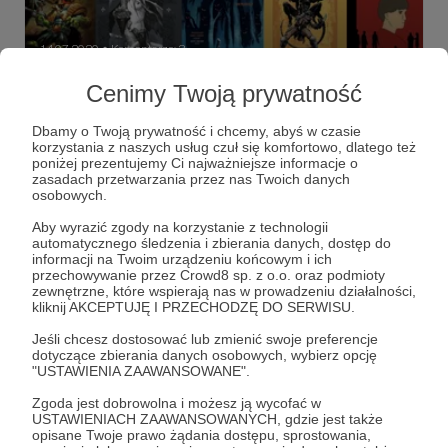
14.07.2020
Komentarze: 3
●
Cenimy Twoją prywatność
TOP 10 za TEN: czerwiec/lipiec
Sprawdź premiery komiksów z Polski, które albo ledwo co
Dbamy o Twoją prywatność i chcemy, abyś w czasie
się ukazały, albo ukażą się już za chwilę. Kreski polecają!
korzystania z naszych usług czuł się komfortowo, dlatego też
poniżej prezentujemy Ci najważniejsze informacje o
komiks
aliens
predator
+7
zasadach przetwarzania przez nas Twoich danych
osobowych.
Aby wyrazić zgody na korzystanie z technologii
automatycznego śledzenia i zbierania danych, dostęp do
informacji na Twoim urządzeniu końcowym i ich
przechowywanie przez Crowd8 sp. z o.o. oraz podmioty
zewnętrzne, które wspierają nas w prowadzeniu działalności,
kliknij AKCEPTUJĘ I PRZECHODZĘ DO SERWISU.
Jeśli chcesz dostosować lub zmienić swoje preferencje
dotyczące zbierania danych osobowych, wybierz opcję
"USTAWIENIA ZAAWANSOWANE".
Zgoda jest dobrowolna i możesz ją wycofać w
USTAWIENIACH ZAAWANSOWANYCH, gdzie jest także
Dołącz do grona Patronów!
opisane Twoje prawo żądania dostępu, sprostowania,