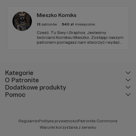
Mieszko Komiks
13
patronów
940
zł
miesięcznie
Cześć. Tu Siwy i Graphos. Jesteśmy
twórcami Komiksu Mieszko. Zostając naszym
patronem pomagasz nam stworzyć i wydać
serię komiksów o pierwszym polskim
historycznym księciu. Twoja pomoc pozwoli
nam skuteczniej pokazywać polską historię i
rozwijać polski rynek komiksowy. Wielkie
dzięki :) !
Kategorie
O Patronite
Dodatkowe produkty
Pomoc
Regulamin
Polityka prywatności
Patronite Commons
Warunki korzystania z serwisu