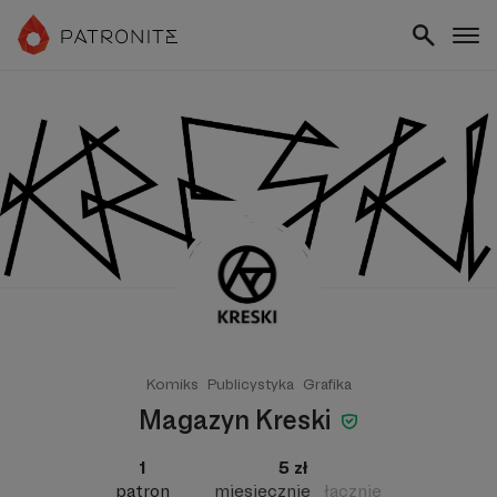
Komiks
Publicystyka
Grafika
Magazyn Kreski
1
5 zł
patron
miesięcznie
łącznie