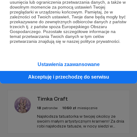
usunięcia lub ograniczenia przetwarzania danych, a także w
dowolnym momencie za pomocą ustawień Twojej
przeglądarki w urządzeniu końcowym. Pamiętaj, że w
Wesprzyj działalność Autora
Magazyn Kreski
już
zależności od Twoich ustawień, Twoje dane będą mogły być
teraz!
przekazywane do zewnętrznych odbiorców danych z państw
trzecich tj. z państw spoza Europejskiego Obszaru
Gospodarczego. Pozostałe szczegółowe informacje na
temat przetwarzania Twoich danych w tym celów
Zostań Patronem
przetwarzania znajdują się w naszej polityce prywatności.
Ustawienia zaawansowane
Promowani autorzy
Akceptuję i przechodzę do serwisu
Timka Craft
18
patronów
1050
zł
miesięcznie
Najsłodsza tatuatorka w twojej okolicy ze
swoim małym artystycznym kramem! Za dnia
robi najsłodsze tatuaże, w nocy siedzi w
tabletem w rękach i projektuje słodziakowe
grafiki i naklejki!