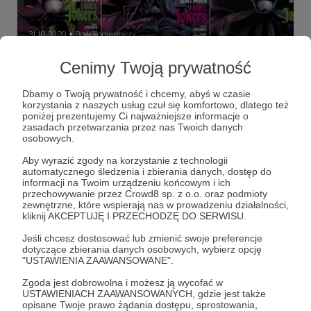
31.10.2020
Brak komentarzy
●
Cenimy Twoją prywatność
RECENZJA „Trzech Jokerów”: kreatywna
mielizna i dramat w trzech aktach
Dbamy o Twoją prywatność i chcemy, abyś w czasie
Pamiętacie „Zabójczy żart”? To jest kiepski żart.
korzystania z naszych usług czuł się komfortowo, dlatego też
poniżej prezentujemy Ci najważniejsze informacje o
batman
joker
dc comics
+4
zasadach przetwarzania przez nas Twoich danych
osobowych.
Aby wyrazić zgody na korzystanie z technologii
automatycznego śledzenia i zbierania danych, dostęp do
informacji na Twoim urządzeniu końcowym i ich
przechowywanie przez Crowd8 sp. z o.o. oraz podmioty
zewnętrzne, które wspierają nas w prowadzeniu działalności,
kliknij AKCEPTUJĘ I PRZECHODZĘ DO SERWISU.
Jeśli chcesz dostosować lub zmienić swoje preferencje
dotyczące zbierania danych osobowych, wybierz opcję
"USTAWIENIA ZAAWANSOWANE".
Zgoda jest dobrowolna i możesz ją wycofać w
USTAWIENIACH ZAAWANSOWANYCH, gdzie jest także
Dołącz do grona Patronów!
opisane Twoje prawo żądania dostępu, sprostowania,