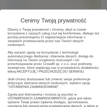
Cenimy Twoją prywatność
5 za 5: na ścieżkach popkultury #3
[UWAGA 18+] KOMIKSY, MUZYKA, WYWIAD... I WRESTLING!
Dbamy o Twoją prywatność i chcemy, abyś w czasie
korzystania z naszych usług czuł się komfortowo, dlatego też
wrestling
komiks
muzyka
+5
poniżej prezentujemy Ci najważniejsze informacje o
zasadach przetwarzania przez nas Twoich danych
osobowych.
Aby wyrazić zgody na korzystanie z technologii
automatycznego śledzenia i zbierania danych, dostęp do
informacji na Twoim urządzeniu końcowym i ich
przechowywanie przez Crowd8 sp. z o.o. oraz podmioty
zewnętrzne, które wspierają nas w prowadzeniu działalności,
kliknij AKCEPTUJĘ I PRZECHODZĘ DO SERWISU.
Jeśli chcesz dostosować lub zmienić swoje preferencje
dotyczące zbierania danych osobowych, wybierz opcję
"USTAWIENIA ZAAWANSOWANE".
Zgoda jest dobrowolna i możesz ją wycofać w
USTAWIENIACH ZAAWANSOWANYCH, gdzie jest także
Dołącz do grona Patronów!
opisane Twoje prawo żądania dostępu, sprostowania,
usunięcia lub ograniczenia przetwarzania danych, a także w