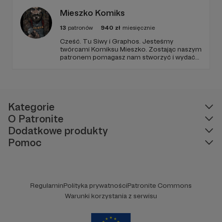
Mieszko Komiks
13
patronów
940
zł
miesięcznie
Cześć. Tu Siwy i Graphos. Jesteśmy
twórcami Komiksu Mieszko. Zostając naszym
patronem pomagasz nam stworzyć i wydać
serię komiksów o pierwszym polskim
historycznym księciu. Twoja pomoc pozwoli
nam skuteczniej pokazywać polską historię i
rozwijać polski rynek komiksowy. Wielkie
dzięki :) !
Kategorie
O Patronite
Dodatkowe produkty
Pomoc
Regulamin
Polityka prywatności
Patronite Commons
Warunki korzystania z serwisu