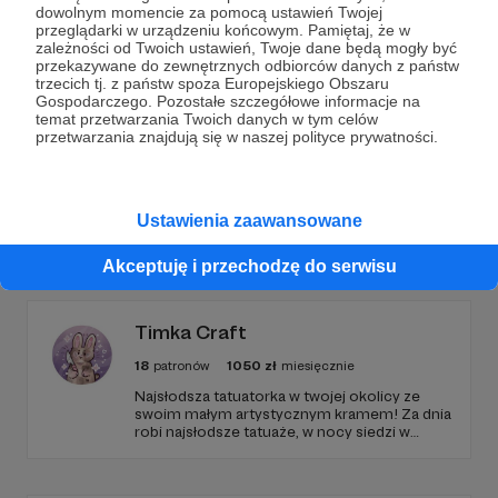
dowolnym momencie za pomocą ustawień Twojej
Wesprzyj działalność Autora
Magazyn Kreski
już
przeglądarki w urządzeniu końcowym. Pamiętaj, że w
teraz!
zależności od Twoich ustawień, Twoje dane będą mogły być
przekazywane do zewnętrznych odbiorców danych z państw
trzecich tj. z państw spoza Europejskiego Obszaru
Gospodarczego. Pozostałe szczegółowe informacje na
Zostań Patronem
temat przetwarzania Twoich danych w tym celów
przetwarzania znajdują się w naszej polityce prywatności.
Ustawienia zaawansowane
Promowani autorzy
Akceptuję i przechodzę do serwisu
Timka Craft
18
patronów
1050
zł
miesięcznie
Najsłodsza tatuatorka w twojej okolicy ze
swoim małym artystycznym kramem! Za dnia
robi najsłodsze tatuaże, w nocy siedzi w
tabletem w rękach i projektuje słodziakowe
grafiki i naklejki!