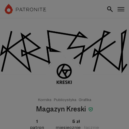
Komiks
Publicystyka
Grafika
Magazyn Kreski
1
5 zł
patron
miesięcznie
łącznie