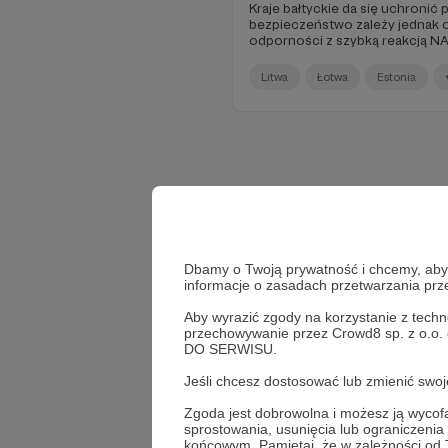
Kraje bałtyckie da się uchronić p
bezpieczeństwo zależy jednak 
odporności z szybką reakcją N
Litwa
Łotwa
Estonia
Dbamy o Twoją prywatność i chcemy, abyś 
informacje o zasadach przetwarzania pr
Aby wyrazić zgody na korzystanie z techn
przechowywanie przez Crowd8 sp. z o.o.
DO SERWISU.
Jeśli chcesz dostosować lub zmienić sw
Zgoda jest dobrowolna i możesz ją wyc
sprostowania, usunięcia lub ograniczeni
końcowym. Pamiętaj, że w zależności od