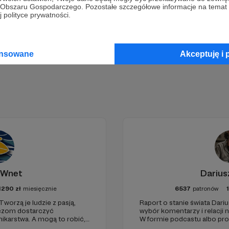
go Obszaru Gospodarczego. Pozostałe szczegółowe informacje na temat
 polityce prywatności.
Zostań Patronem
ansowane
Akceptuję i 
 Wnet
Darius
1290
zł
miesięcznie
6537
patronów
Tworzą je ludzie z pasją,
Raport o stanie świata Dariu
haczom dostarczyć
wybór komentarzy i relacji 
karstwa. A mogą to robić,
W formie podcastu albo pr
ełni niezależne i… wolne!
miejsc na ziemi.