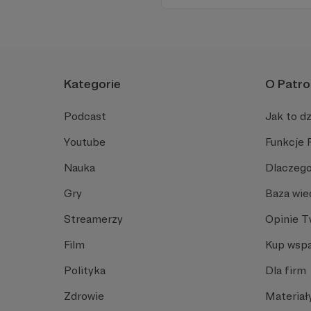
Zachowanie tej właśnie woln
wsparcia!
Kategorie
O Patro
Podcast
Jak to dz
Youtube
Funkcje 
Nauka
Dlaczego
Gry
Baza wie
Streamerzy
Opinie 
Film
Kup wspa
Polityka
Dla firm
Zdrowie
Materiał