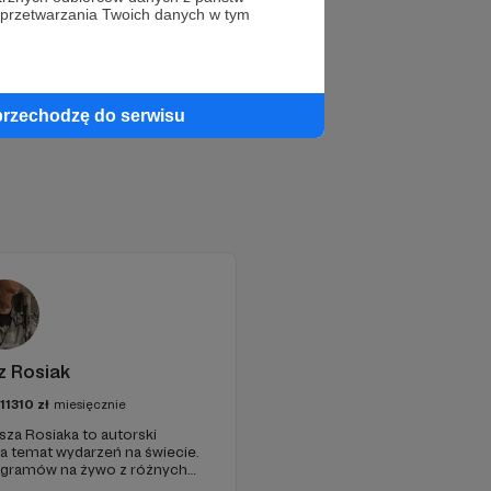
 przetwarzania Twoich danych w tym
przechodzę do serwisu
z Rosiak
111310
zł
miesięcznie
sza Rosiaka to autorski
na temat wydarzeń na świecie.
ogramów na żywo z różnych