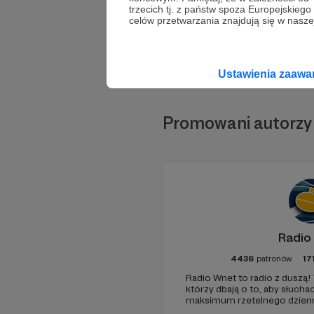
trzecich tj. z państw spoza Europejskie
celów przetwarzania znajdują się w naszej
Ustawienia zaaw
Promowani autorzy
Radio
4436
patronów
17
Radio Wnet to radio z duszą! 
którzy dbają o to, aby słuc
maksimum rzetelnego dzienni
ponieważ Radio Wnet jest w p