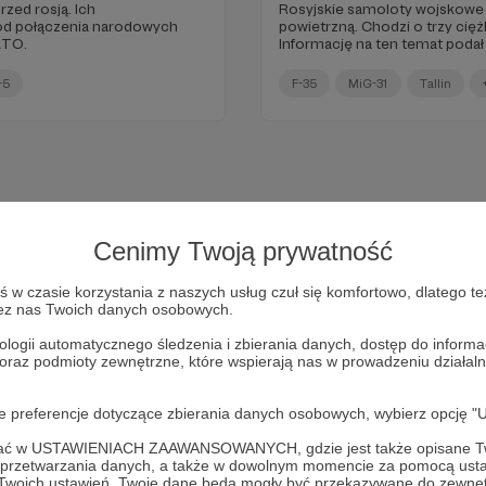
rzed rosją. Ich
Rosyjskie samoloty wojskowe 
od połączenia narodowych
powietrzną. Chodzi o trzy cię
ATO.
Informację na ten temat podał 
ją również źródła NATO-wskie
+5
F-35
MiG-31
Tallin
Cenimy Twoją prywatność
w czasie korzystania z naszych usług czuł się komfortowo, dlatego te
zez nas Twoich danych osobowych.
ologii automatycznego śledzenia i zbierania danych, dostęp do inform
 oraz podmioty zewnętrzne, które wspierają nas w prowadzeniu dział
Dołącz do grona Patronów!
oje preferencje dotyczące zbierania danych osobowych, wybierz op
ofać w USTAWIENIACH ZAAWANSOWANYCH, gdzie jest także opisane Tw
Wesprzyj działalność Autora
Marcin Ogdowski
już teraz!
a przetwarzania danych, a także w dowolnym momencie za pomocą usta
 Twoich ustawień, Twoje dane będą mogły być przekazywane do zewnę