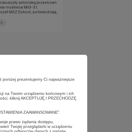
naruszyły estońską przestrzeń
żkie myśliwce MiG-31.
szef MSZ Estonii, potwierdzają
.
+5
ż poniżej prezentujemy Ci najważniejsze
acji na Twoim urządzeniu końcowym i ich
alności, kliknij AKCEPTUJĘ I PRZECHODZĘ
cję "USTAWIENIA ZAAWANSOWANE".
oje prawo żądania dostępu,
wień Twojej przeglądarki w urządzeniu
trznych odbiorców danych z państw