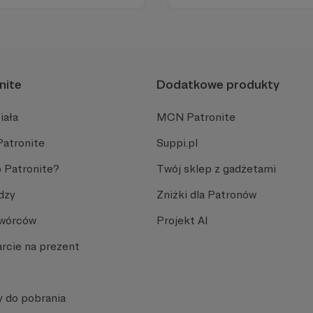
ości zależy dziś od Twojego
nite
Dodatkowe produkty
iała
MCN Patronite
Patronite
Suppi.pl
 Patronite?
Twój sklep z gadżetami
dzy
Zniżki dla Patronów
Twórców
Projekt AI
rcie na prezent
y do pobrania