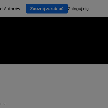
od Autorów
Zacznij zarabiać
Zaloguj się
znie