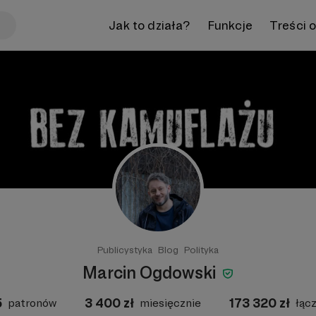
Jak to działa?
Funkcje
Treści 
Publicystyka
Blog
Polityka
Marcin Ogdowski
5
3 400
zł
173 320
zł
patronów
miesięcznie
łąc