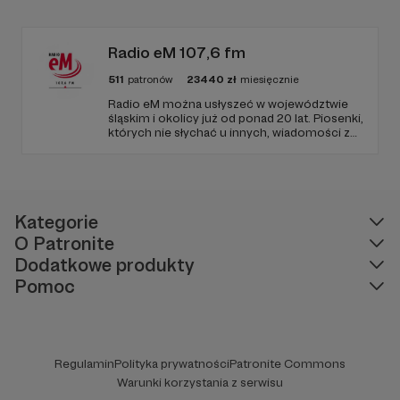
Radio Wnet jest w pełni niezależne i… wolne!
Zachowanie tej właśnie wolności zależy dziś
od Twojego wsparcia!
Radio eM 107,6 fm
511
patronów
23440
zł
miesięcznie
Radio eM można usłyszeć w województwie
śląskim i okolicy już od ponad 20 lat. Piosenki,
których nie słychać u innych, wiadomości z
regionu, wartościowe treści, no i dobry
humor. To wszystko znajdziecie u nas.
Jesteście z nami każdego dnia, a teraz
zachęcamy - zostańcie naszymi Patronami!
Kategorie
O Patronite
Dodatkowe produkty
Pomoc
Regulamin
Polityka prywatności
Patronite Commons
Warunki korzystania z serwisu