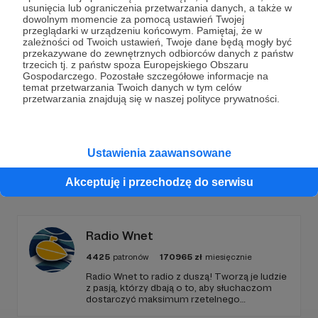
Dołącz do grona Patronów!
usunięcia lub ograniczenia przetwarzania danych, a także w
dowolnym momencie za pomocą ustawień Twojej
przeglądarki w urządzeniu końcowym. Pamiętaj, że w
Wesprzyj działalność Autora
Marcin Ogdowski
już
zależności od Twoich ustawień, Twoje dane będą mogły być
teraz!
przekazywane do zewnętrznych odbiorców danych z państw
trzecich tj. z państw spoza Europejskiego Obszaru
Gospodarczego. Pozostałe szczegółowe informacje na
temat przetwarzania Twoich danych w tym celów
Zostań Patronem
przetwarzania znajdują się w naszej polityce prywatności.
Ustawienia zaawansowane
Promowani autorzy
Akceptuję i przechodzę do serwisu
Radio Wnet
4425
patronów
170965
zł
miesięcznie
Radio Wnet to radio z duszą! Tworzą je ludzie
z pasją, którzy dbają o to, aby słuchaczom
dostarczyć maksimum rzetelnego
dziennikarstwa. A mogą to robić, ponieważ