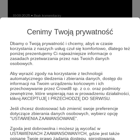
19.09.2025
Brak komentarzy
●
Biadolenie
Cenimy Twoją prywatność
Rosyjskie samoloty wojskowe naruszyły estońską
przestrzeń powietrzną. Chodzi o trzy ciężkie myśliwce
Dbamy o Twoją prywatność i chcemy, abyś w czasie
MiG-31. Informację na ten temat podał szef MSZ Estonii,
korzystania z naszych usług czuł się komfortowo, dlatego też
potwierdzają ją również źródła NATO-wskie.
poniżej prezentujemy Ci najważniejsze informacje o
F-35
MiG-31
Tallin
+5
zasadach przetwarzania przez nas Twoich danych
osobowych.
Aby wyrazić zgody na korzystanie z technologii
automatycznego śledzenia i zbierania danych, dostęp do
informacji na Twoim urządzeniu końcowym i ich
przechowywanie przez Crowd8 sp. z o.o. oraz podmioty
zewnętrzne, które wspierają nas w prowadzeniu działalności,
kliknij AKCEPTUJĘ I PRZECHODZĘ DO SERWISU.
Jeśli chcesz dostosować lub zmienić swoje preferencje
dotyczące zbierania danych osobowych, wybierz opcję
"USTAWIENIA ZAAWANSOWANE".
Zgoda jest dobrowolna i możesz ją wycofać w
USTAWIENIACH ZAAWANSOWANYCH, gdzie jest także
opisane Twoje prawo żądania dostępu, sprostowania,