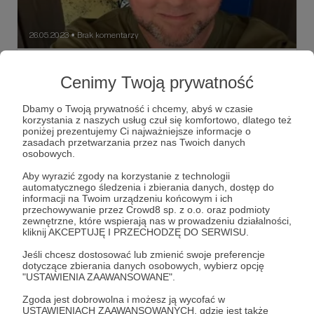
26.05.2023
Brak komentarzy
●
„Zniknięci”
Cenimy Twoją prywatność
Zacznę od 30 wagnerowców, którzy drapnęli ciężarówkę,
pick-upa, zamordowali dwóch cywilów, trzech żołnierzy i
zapadli się pod ziemię.
Dbamy o Twoją prywatność i chcemy, abyś w czasie
korzystania z naszych usług czuł się komfortowo, dlatego też
poniżej prezentujemy Ci najważniejsze informacje o
Walery Załużny
Jewgienij Prigożyn
grupa wagnera
zasadach przetwarzania przez nas Twoich danych
+4
osobowych.
Aby wyrazić zgody na korzystanie z technologii
automatycznego śledzenia i zbierania danych, dostęp do
informacji na Twoim urządzeniu końcowym i ich
przechowywanie przez Crowd8 sp. z o.o. oraz podmioty
zewnętrzne, które wspierają nas w prowadzeniu działalności,
kliknij AKCEPTUJĘ I PRZECHODZĘ DO SERWISU.
Jeśli chcesz dostosować lub zmienić swoje preferencje
dotyczące zbierania danych osobowych, wybierz opcję
"USTAWIENIA ZAAWANSOWANE".
Zgoda jest dobrowolna i możesz ją wycofać w
USTAWIENIACH ZAAWANSOWANYCH, gdzie jest także