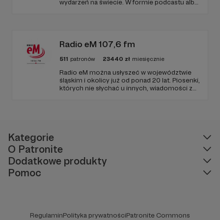
wydarzeń na świecie. W formie podcastu albo
programów na żywo z różnych miejsc na
ziemi.
Radio eM 107,6 fm
511
patronów
23440
zł
miesięcznie
Radio eM można usłyszeć w województwie
śląskim i okolicy już od ponad 20 lat. Piosenki,
których nie słychać u innych, wiadomości z
regionu, wartościowe treści, no i dobry
humor. To wszystko znajdziecie u nas.
Jesteście z nami każdego dnia, a teraz
zachęcamy - zostańcie naszymi Patronami!
Kategorie
O Patronite
Dodatkowe produkty
Pomoc
Regulamin
Polityka prywatności
Patronite Commons