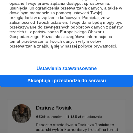
opisane Twoje prawo żądania dostępu, sprostowania,
usunięcia lub ograniczenia przetwarzania danych, a także w
Dołącz do grona Patronów!
dowolnym momencie za pomocą ustawień Twojej
przeglądarki w urządzeniu końcowym. Pamiętaj, że w
zależności od Twoich ustawień, Twoje dane będą mogły być
Wesprzyj działalność Autora
Marcin Ogdowski
już
przekazywane do zewnętrznych odbiorców danych z państw
teraz!
trzecich tj. z państw spoza Europejskiego Obszaru
Gospodarczego. Pozostałe szczegółowe informacje na
temat przetwarzania Twoich danych w tym celów
przetwarzania znajdują się w naszej polityce prywatności.
Zostań Patronem
Ustawienia zaawansowane
Akceptuję i przechodzę do serwisu
Promowani autorzy
Dariusz Rosiak
6529
patronów
111185
zł
miesięcznie
Raport o stanie świata Dariusza Rosiaka to
autorski wybór komentarzy i relacji na temat