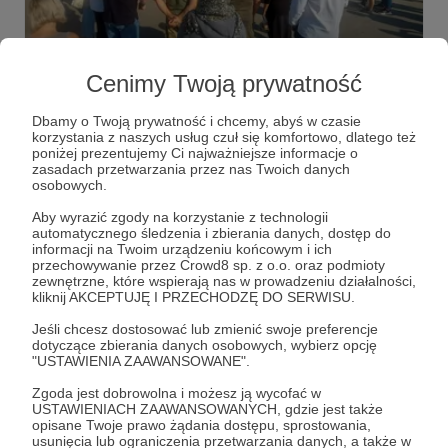
06.10.2023
Brak komentarzy
●
Cenimy Twoją prywatność
Strzępy
Celem rosjan w tej wojnie jest zaszczucie Ukraińców,
Dbamy o Twoją prywatność i chcemy, abyś w czasie
odebranie im prawa do normalności.
korzystania z naszych usług czuł się komfortowo, dlatego też
poniżej prezentujemy Ci najważniejsze informacje o
zasadach przetwarzania przez nas Twoich danych
Charków
cmentarz wojenny
idi-na-chuj
+2
osobowych.
Aby wyrazić zgody na korzystanie z technologii
automatycznego śledzenia i zbierania danych, dostęp do
informacji na Twoim urządzeniu końcowym i ich
przechowywanie przez Crowd8 sp. z o.o. oraz podmioty
zewnętrzne, które wspierają nas w prowadzeniu działalności,
kliknij AKCEPTUJĘ I PRZECHODZĘ DO SERWISU.
Jeśli chcesz dostosować lub zmienić swoje preferencje
dotyczące zbierania danych osobowych, wybierz opcję
"USTAWIENIA ZAAWANSOWANE".
Zgoda jest dobrowolna i możesz ją wycofać w
USTAWIENIACH ZAAWANSOWANYCH, gdzie jest także
opisane Twoje prawo żądania dostępu, sprostowania,
Dołącz do grona Patronów!
usunięcia lub ograniczenia przetwarzania danych, a także w