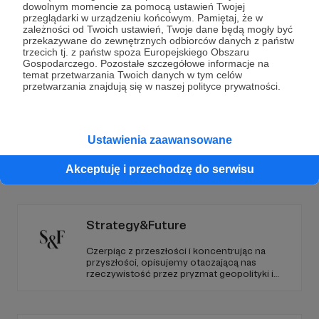
dowolnym momencie za pomocą ustawień Twojej
przeglądarki w urządzeniu końcowym. Pamiętaj, że w
Wesprzyj działalność Autora
Marcin Ogdowski
już
zależności od Twoich ustawień, Twoje dane będą mogły być
przekazywane do zewnętrznych odbiorców danych z państw
teraz!
trzecich tj. z państw spoza Europejskiego Obszaru
Gospodarczego. Pozostałe szczegółowe informacje na
temat przetwarzania Twoich danych w tym celów
Zostań Patronem
przetwarzania znajdują się w naszej polityce prywatności.
Ustawienia zaawansowane
Promowani autorzy
Akceptuję i przechodzę do serwisu
Strategy&Future
Czerpiąc z przeszłości i koncentrując na
przyszłości, opisujemy otaczającą nas
rzeczywistość przez pryzmat geopolityki i
geostrategii. Naszym celem jest uczynienie
ze Strategy&Future kluczowego źródła myśli
geopolitycznej w Polsce i w Europie.