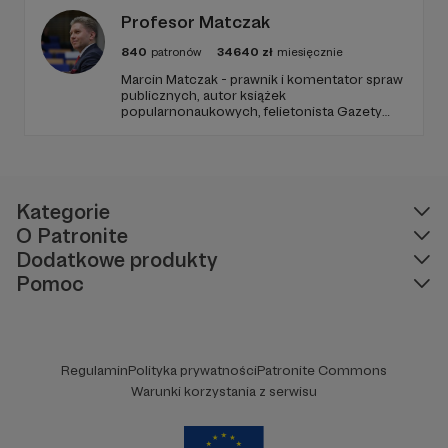
Profesor Matczak
840
patronów
34640
zł
miesięcznie
Marcin Matczak - prawnik i komentator spraw
publicznych, autor książek
popularnonaukowych, felietonista Gazety
Wyborczej, autor podkastów i filmów
edukacyjnych. Mówi jasno o prawie, filozofii i
języku. Promuje umiarkowanie w życiu
publicznym, walczy z plemiennością i
bańkami informacyjnymi.
Kategorie
O Patronite
Dodatkowe produkty
Pomoc
Regulamin
Polityka prywatności
Patronite Commons
Warunki korzystania z serwisu