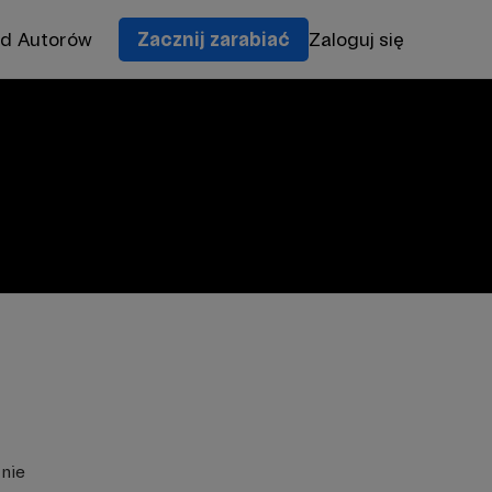
od Autorów
Zacznij zarabiać
Zaloguj się
znie