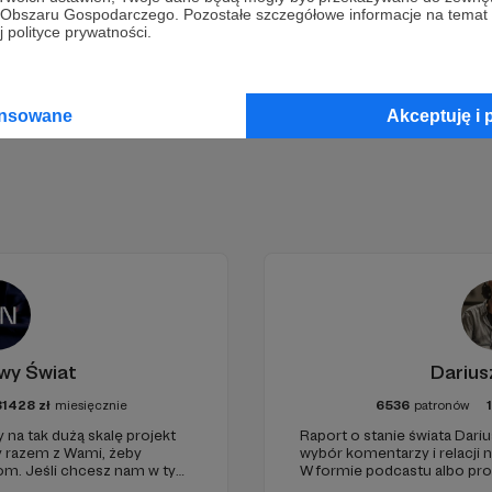
go Obszaru Gospodarczego. Pozostałe szczegółowe informacje na temat
 polityce prywatności.
Zostań Patronem
ansowane
Akceptuję i 
wy Świat
Darius
81428
zł
miesięcznie
6536
patronów
 na tak dużą skalę projekt
Raport o stanie świata Dariu
y razem z Wami, żeby
wybór komentarzy i relacji 
iom. Jeśli chcesz nam w tym
W formie podcastu albo pr
nie zabraknie. :)
miejsc na ziemi.