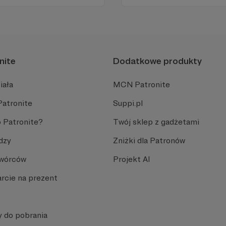
nite
Dodatkowe produkty
iała
MCN Patronite
Patronite
Suppi.pl
 Patronite?
Twój sklep z gadżetami
dzy
Zniżki dla Patronów
Twórców
Projekt AI
rcie na prezent
y do pobrania