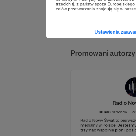
trzecich tj. z państw spoza Europejskie
celów przetwarzania znajdują się w naszej
Ustawienia zaaw
Promowani autorzy
Radio No
30636
patronów
7
Radio Nowy Świat to pierwszy
medialny w Polsce. Jesteśm
trzymać wspólnie pion i poz
pomóc - zapraszamy, miejsca 