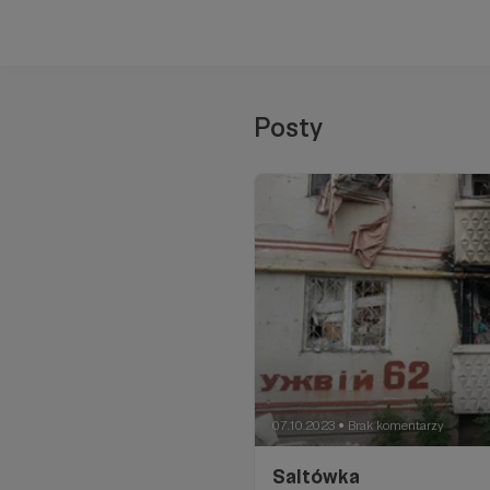
Posty
07.10.2023
Brak komentarzy
●
Saltówka