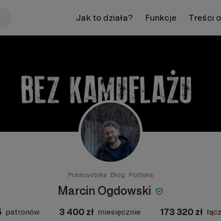
Jak to działa?
Funkcje
Treści 
Publicystyka
Blog
Polityka
Marcin Ogdowski
5
3 400
zł
173 320
zł
patronów
miesięcznie
łąc