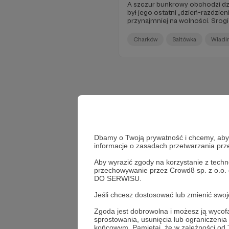
A szczur bunkrowy obchodzi dziś
był jego ostatni „dzień-razdzieni
przynajmniej na wolności. Srogi
Charków
Saltówka
Władim
Dbamy o Twoją prywatność i chcemy, abyś 
informacje o zasadach przetwarzania pr
Aby wyrazić zgody na korzystanie z techn
przechowywanie przez Crowd8 sp. z o.o.
DO SERWISU.
Jeśli chcesz dostosować lub zmienić sw
Zgoda jest dobrowolna i możesz ją wyc
sprostowania, usunięcia lub ograniczeni
końcowym. Pamiętaj, że w zależności od