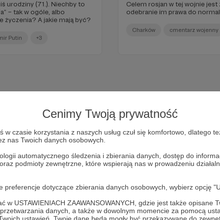
 urodziny (71.). Niechby to
Celem rosjan w tej wojnie jest
a” – tak w ogóle, albo
odebranie im prawa do normal
e życzenia? A jakie mają być?
Charków
cmentarz wojenny
ir Putin
+3
Cenimy Twoją prywatność
w czasie korzystania z naszych usług czuł się komfortowo, dlatego te
zez nas Twoich danych osobowych.
ologii automatycznego śledzenia i zbierania danych, dostęp do inform
 oraz podmioty zewnętrzne, które wspierają nas w prowadzeniu dział
Dołącz do grona Patronów!
oje preferencje dotyczące zbierania danych osobowych, wybierz op
ofać w USTAWIENIACH ZAAWANSOWANYCH, gdzie jest także opisane Tw
Wesprzyj działalność Autora
Marcin Ogdowski
już teraz!
a przetwarzania danych, a także w dowolnym momencie za pomocą usta
 Twoich ustawień, Twoje dane będą mogły być przekazywane do zewnę