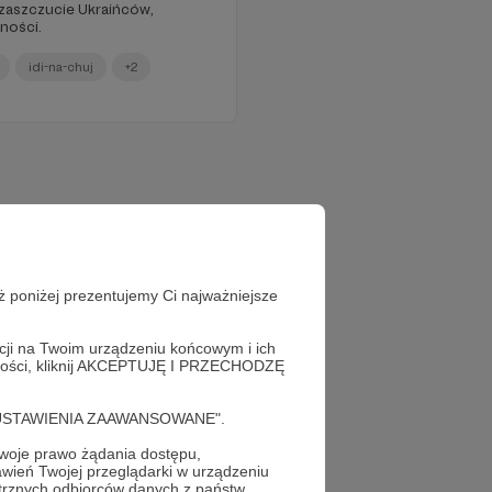
 zaszczucie Ukraińców,
ności.
idi-na-chuj
+2
ż poniżej prezentujemy Ci najważniejsze
acji na Twoim urządzeniu końcowym i ich
alności, kliknij AKCEPTUJĘ I PRZECHODZĘ
cję "USTAWIENIA ZAAWANSOWANE".
oje prawo żądania dostępu,
wień Twojej przeglądarki w urządzeniu
trznych odbiorców danych z państw