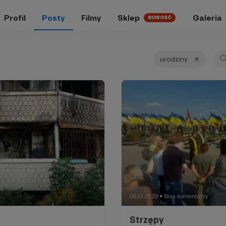
Profil
Posty
Filmy
Sklep
Galeria
NOWOŚĆ
urodziny
06.10.2023
Brak komentarzy
●
Strzępy