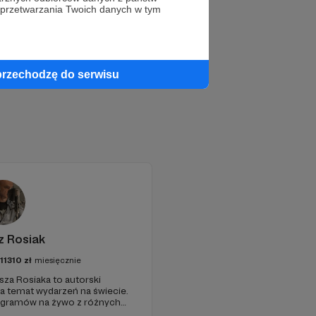
 przetwarzania Twoich danych w tym
przechodzę do serwisu
z Rosiak
111310
zł
miesięcznie
sza Rosiaka to autorski
na temat wydarzeń na świecie.
ogramów na żywo z różnych