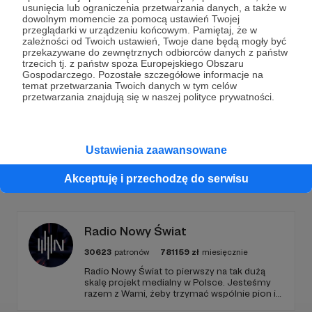
Dołącz do grona Patronów!
usunięcia lub ograniczenia przetwarzania danych, a także w
dowolnym momencie za pomocą ustawień Twojej
przeglądarki w urządzeniu końcowym. Pamiętaj, że w
Wesprzyj działalność Autora
Marcin Ogdowski
już
zależności od Twoich ustawień, Twoje dane będą mogły być
teraz!
przekazywane do zewnętrznych odbiorców danych z państw
trzecich tj. z państw spoza Europejskiego Obszaru
Gospodarczego. Pozostałe szczegółowe informacje na
temat przetwarzania Twoich danych w tym celów
Zostań Patronem
przetwarzania znajdują się w naszej polityce prywatności.
Ustawienia zaawansowane
Promowani autorzy
Akceptuję i przechodzę do serwisu
Radio Nowy Świat
30623
patronów
781159
zł
miesięcznie
Radio Nowy Świat to pierwszy na tak dużą
skalę projekt medialny w Polsce. Jesteśmy
razem z Wami, żeby trzymać wspólnie pion i
poziom. Jeśli chcesz nam w tym pomóc -