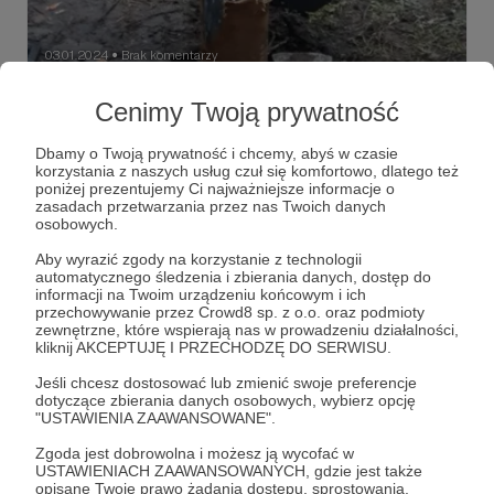
03.01.2024
Brak komentarzy
●
Zbrodnia?
Cenimy Twoją prywatność
„To akt terroru!”, rzecze Moskwa, domagając się
międzynarodowej reakcji na ostrzały Biełgorodu.
Dbamy o Twoją prywatność i chcemy, abyś w czasie
Zważywszy na rosyjskie „dokonania” w Ukrainie, możemy
korzystania z naszych usług czuł się komfortowo, dlatego też
tu mówić o skrajnej bezczelności.
poniżej prezentujemy Ci najważniejsze informacje o
Biełgorod
Pancyr
collateral damage
+5
zasadach przetwarzania przez nas Twoich danych
osobowych.
Aby wyrazić zgody na korzystanie z technologii
automatycznego śledzenia i zbierania danych, dostęp do
informacji na Twoim urządzeniu końcowym i ich
przechowywanie przez Crowd8 sp. z o.o. oraz podmioty
zewnętrzne, które wspierają nas w prowadzeniu działalności,
kliknij AKCEPTUJĘ I PRZECHODZĘ DO SERWISU.
Jeśli chcesz dostosować lub zmienić swoje preferencje
dotyczące zbierania danych osobowych, wybierz opcję
"USTAWIENIA ZAAWANSOWANE".
Zgoda jest dobrowolna i możesz ją wycofać w
USTAWIENIACH ZAAWANSOWANYCH, gdzie jest także
opisane Twoje prawo żądania dostępu, sprostowania,