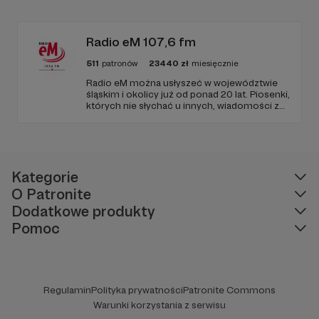
zapraszamy, miejsca nie zabraknie. :)
Radio eM 107,6 fm
511
patronów
23440
zł
miesięcznie
Radio eM można usłyszeć w województwie
śląskim i okolicy już od ponad 20 lat. Piosenki,
których nie słychać u innych, wiadomości z
regionu, wartościowe treści, no i dobry
humor. To wszystko znajdziecie u nas.
Jesteście z nami każdego dnia, a teraz
zachęcamy - zostańcie naszymi Patronami!
Kategorie
O Patronite
Dodatkowe produkty
Pomoc
Regulamin
Polityka prywatności
Patronite Commons
Warunki korzystania z serwisu