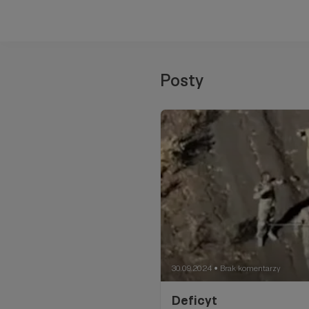
Posty
30.09.2024
Brak komentarzy
●
Deficyt