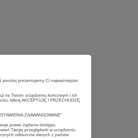
ż poniżej prezentujemy Ci najważniejsze
acji na Twoim urządzeniu końcowym i ich
alności, kliknij AKCEPTUJĘ I PRZECHODZĘ
cję "USTAWIENIA ZAAWANSOWANE".
oje prawo żądania dostępu,
wień Twojej przeglądarki w urządzeniu
trznych odbiorców danych z państw