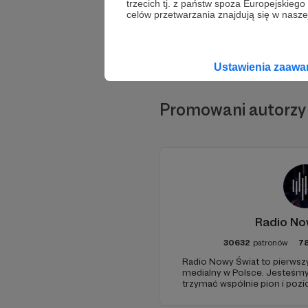
trzecich tj. z państw spoza Europejskie
celów przetwarzania znajdują się w naszej
Ustawienia zaaw
Promowani autorzy
Radio No
30632
patronów
7
Radio Nowy Świat to pierwszy
medialny w Polsce. Jesteśm
trzymać wspólnie pion i poz
pomóc - zapraszamy, miejsca 