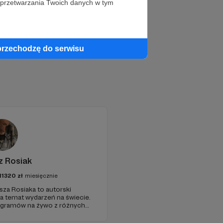
 przetwarzania Twoich danych w tym
przechodzę do serwisu
z Rosiak
11320
zł
miesięcznie
sza Rosiaka to autorski
na temat wydarzeń na świecie.
ogramów na żywo z różnych