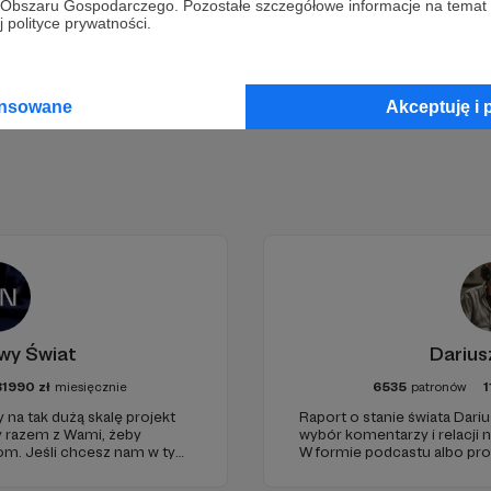
go Obszaru Gospodarczego. Pozostałe szczegółowe informacje na temat
Zostań Patronem
 polityce prywatności.
ansowane
Akceptuję i 
wy Świat
Darius
81990
zł
miesięcznie
6535
patronów
1
 na tak dużą skalę projekt
Raport o stanie świata Dariu
y razem z Wami, żeby
wybór komentarzy i relacji 
iom. Jeśli chcesz nam w tym
W formie podcastu albo pr
nie zabraknie. :)
miejsc na ziemi.