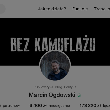
Jak to działa?
Funkcje
Treści 
Publicystyka
Blog
Polityka
Marcin Ogdowski
5
3 400
zł
173 220
zł
patronów
miesięcznie
łąc