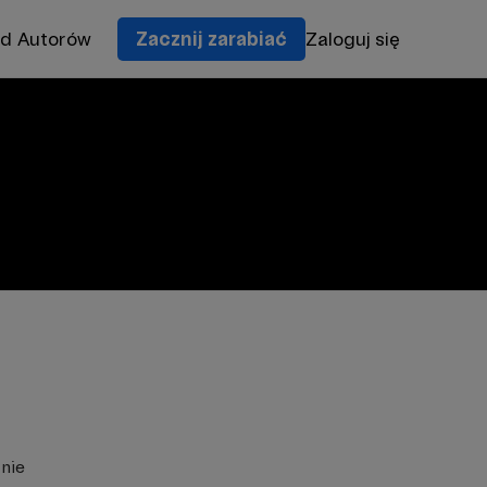
od Autorów
Zacznij zarabiać
Zaloguj się
znie