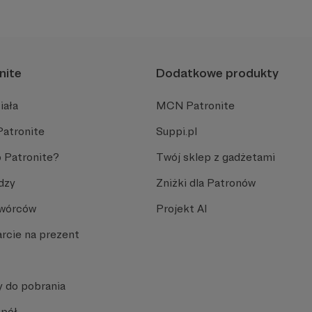
nite
Dodatkowe produkty
iała
MCN Patronite
Patronite
Suppi.pl
 Patronite?
Twój sklep z gadżetami
dzy
Zniżki dla Patronów
Twórców
Projekt AI
rcie na prezent
y do pobrania
spół