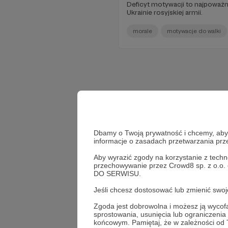
Deficyt motywacji to najpoważn
Ukrainie rosyjskiej armii.
morale
motywacje do walki
Dbamy o Twoją prywatność i chcemy, abyś 
informacje o zasadach przetwarzania pr
Aby wyrazić zgody na korzystanie z techn
przechowywanie przez Crowd8 sp. z o.o.
DO SERWISU.
Jeśli chcesz dostosować lub zmienić sw
Zgoda jest dobrowolna i możesz ją wyc
sprostowania, usunięcia lub ograniczeni
końcowym. Pamiętaj, że w zależności od