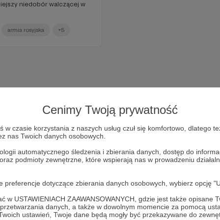
iejszy niedobór walczącej w
armia rosyjska
+5
Cenimy Twoją prywatność
w czasie korzystania z naszych usług czuł się komfortowo, dlatego te
zez nas Twoich danych osobowych.
ologii automatycznego śledzenia i zbierania danych, dostęp do inform
 oraz podmioty zewnętrzne, które wspierają nas w prowadzeniu dział
Dołącz do grona Patronów!
oje preferencje dotyczące zbierania danych osobowych, wybierz op
ofać w USTAWIENIACH ZAAWANSOWANYCH, gdzie jest także opisane Tw
Wesprzyj działalność Autora
Marcin Ogdowski
już teraz!
a przetwarzania danych, a także w dowolnym momencie za pomocą usta
 Twoich ustawień, Twoje dane będą mogły być przekazywane do zewnę