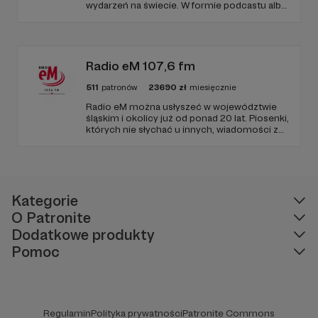
wydarzeń na świecie. W formie podcastu albo
programów na żywo z różnych miejsc na
ziemi.
Radio eM 107,6 fm
511
patronów
23690
zł
miesięcznie
Radio eM można usłyszeć w województwie
śląskim i okolicy już od ponad 20 lat. Piosenki,
których nie słychać u innych, wiadomości z
regionu, wartościowe treści, no i dobry
humor. To wszystko znajdziecie u nas.
Jesteście z nami każdego dnia, a teraz
zachęcamy - zostańcie naszymi Patronami!
Kategorie
O Patronite
Dodatkowe produkty
Pomoc
Regulamin
Polityka prywatności
Patronite Commons