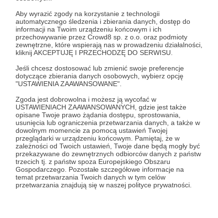
Aby wyrazić zgody na korzystanie z technologii
automatycznego śledzenia i zbierania danych, dostęp do
19.10.2024
Brak komentarzy
●
informacji na Twoim urządzeniu końcowym i ich
przechowywanie przez Crowd8 sp. z o.o. oraz podmioty
zewnętrzne, które wspierają nas w prowadzeniu działalności,
(A)lternatywa
kliknij AKCEPTUJĘ I PRZECHODZĘ DO SERWISU.
W obiegu medialnym pojawiły się spekulacje, wedle
których Ukraina zamierza pozyskać broń jądrową.
Jeśli chcesz dostosować lub zmienić swoje preferencje
Źródłem zamieszania jest zła interpretacja słów
dotyczące zbierania danych osobowych, wybierz opcję
Wołodymyra Zełenskiego, który stwierdził, że jego kraj ma
"USTAWIENIA ZAAWANSOWANE".
dwie alternatywy: członkostwo w NATO albo własny
memorandum budapesztańskie
broń jądrowa
NATO
„atom”.
Zgoda jest dobrowolna i możesz ją wycofać w
USTAWIENIACH ZAAWANSOWANYCH, gdzie jest także
+5
opisane Twoje prawo żądania dostępu, sprostowania,
usunięcia lub ograniczenia przetwarzania danych, a także w
dowolnym momencie za pomocą ustawień Twojej
przeglądarki w urządzeniu końcowym. Pamiętaj, że w
zależności od Twoich ustawień, Twoje dane będą mogły być
przekazywane do zewnętrznych odbiorców danych z państw
trzecich tj. z państw spoza Europejskiego Obszaru
Gospodarczego. Pozostałe szczegółowe informacje na
temat przetwarzania Twoich danych w tym celów
przetwarzania znajdują się w naszej polityce prywatności.