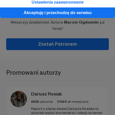
Ustawienia zaawansowane
Dołącz do grona Patronów!
Akceptuję i przechodzę do serwisu
Wesprzyj działalność Autora
Marcin Ogdowski
już
teraz!
Zostań Patronem
Promowani autorzy
Dariusz Rosiak
6535
patronów
111320
zł
miesięcznie
Raport o stanie świata Dariusza Rosiaka to
autorski wybór komentarzy i relacji na temat