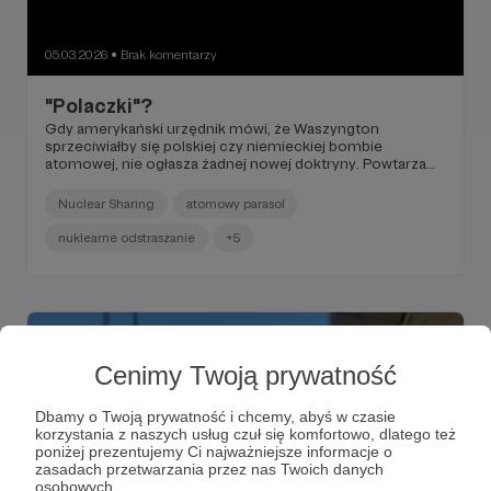
05.03.2026
Brak komentarzy
●
"Polaczki"?
Gdy amerykański urzędnik mówi, że Waszyngton
sprzeciwiałby się polskiej czy niemieckiej bombie
atomowej, nie ogłasza żadnej nowej doktryny. Powtarza
stanowisko artykułowane przez kolejne administracje USA
od czasów zimnej wojny.
Nuclear Sharing
atomowy parasol
nuklearne odstraszanie
+5
Cenimy Twoją prywatność
Dbamy o Twoją prywatność i chcemy, abyś w czasie
korzystania z naszych usług czuł się komfortowo, dlatego też
poniżej prezentujemy Ci najważniejsze informacje o
zasadach przetwarzania przez nas Twoich danych
osobowych.