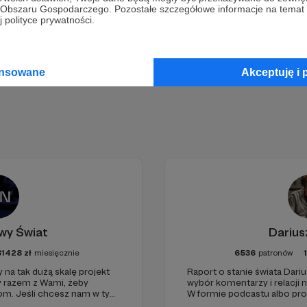
go Obszaru Gospodarczego. Pozostałe szczegółowe informacje na temat
 polityce prywatności.
Zostań Patronem
ansowane
Akceptuję i 
wy Świat
Darius
81428
zł
miesięcznie
6536
patronów
 na tak dużą skalę projekt
Raport o stanie świata Dariu
y razem z Wami, żeby
wybór komentarzy i relacji 
iom. Jeśli chcesz nam w tym
W formie podcastu albo pr
nie zabraknie. :)
miejsc na ziemi.