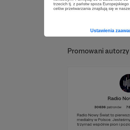
trzecich tj. z państw spoza Europejskie
celów przetwarzania znajdują się w naszej
Ustawienia zaaw
Promowani autorzy
Radio No
30636
patronów
7
Radio Nowy Świat to pierwszy
medialny w Polsce. Jesteśm
trzymać wspólnie pion i poz
pomóc - zapraszamy, miejsca 