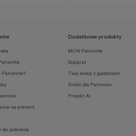
nite
Dodatkowe produkty
iała
MCN Patronite
Patronite
Suppi.pl
 Patronite?
Twój sklep z gadżetami
dzy
Zniżki dla Patronów
Twórców
Projekt AI
rcie na prezent
y do pobrania