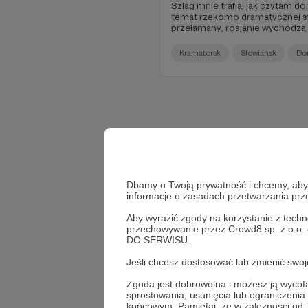
Szlag mnie trafia, jak czytam d
temat rzekomo dramatycznej sy
przełamany, rosjanie wychodzą n
specjaliści od wojny, co to na wo
się znają, bo dużo o nim czytaj
Kramatorsk
Słowiańsk
Do
Dbamy o Twoją prywatność i chcemy, abyś 
informacje o zasadach przetwarzania pr
Aby wyrazić zgody na korzystanie z techn
przechowywanie przez Crowd8 sp. z o.o.
DO SERWISU.
Jeśli chcesz dostosować lub zmienić sw
Zgoda jest dobrowolna i możesz ją wyc
sprostowania, usunięcia lub ograniczeni
końcowym. Pamiętaj, że w zależności od