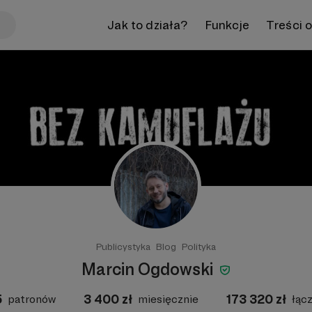
Jak to działa?
Funkcje
Treści 
Publicystyka
Blog
Polityka
Marcin Ogdowski
5
3 400
zł
173 320
zł
patronów
miesięcznie
łąc