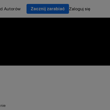
od Autorów
Zacznij zarabiać
Zaloguj się
znie