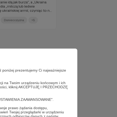
anie idą jak burza”, a „Ukraina
dia „milczą lub ledwie
ukraińskiej armii, czyniąc to na
, tak by mało kto się
Doniecczyzna
+5
ż poniżej prezentujemy Ci najważniejsze
acji na Twoim urządzeniu końcowym i ich
alności, kliknij AKCEPTUJĘ I PRZECHODZĘ
cję "USTAWIENIA ZAAWANSOWANE".
oje prawo żądania dostępu,
wień Twojej przeglądarki w urządzeniu
trznych odbiorców danych z państw