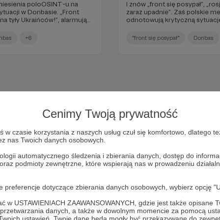
oniesienia poloOSINT-u na
I znów „front się posypał”, „rosj
tuacji w Donbasie. „Front
zaraz upadnie”. Zaś polskie me
a tyły Ukraińców!”, alarmują
odnotowują krytyczną sytuację 
jnie nigdy nie byli, a na wojsku
odległych miejscach i stronach
ą. Ehhh…
dowiedział”.
nbas
+6
"front się posypał"
Donbas
Cenimy Twoją prywatność
w czasie korzystania z naszych usług czuł się komfortowo, dlatego te
zez nas Twoich danych osobowych.
ologii automatycznego śledzenia i zbierania danych, dostęp do inform
 oraz podmioty zewnętrzne, które wspierają nas w prowadzeniu dział
Dołącz do grona Patronów!
oje preferencje dotyczące zbierania danych osobowych, wybierz op
ofać w USTAWIENIACH ZAAWANSOWANYCH, gdzie jest także opisane Tw
Wesprzyj działalność Autora
Marcin Ogdowski
już teraz!
a przetwarzania danych, a także w dowolnym momencie za pomocą usta
 Twoich ustawień, Twoje dane będą mogły być przekazywane do zewnę