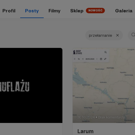
Profil
Posty
Filmy
Sklep
Galeria
NOWOŚĆ
przełamanie
30.10.2024
Brak komentarzy
●
Larum