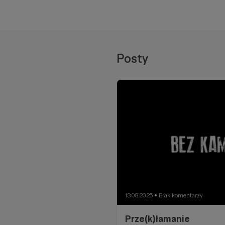
Posty
13.08.2025
Brak komentarzy
●
Prze(k)łamanie