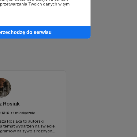
 przetwarzania Twoich danych w tym
przechodzę do serwisu
z Rosiak
111310
zł
miesięcznie
sza Rosiaka to autorski
na temat wydarzeń na świecie.
ogramów na żywo z różnych