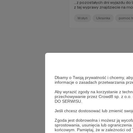
...z pozostałych dni wyjazdu do 
z tej wyprawy znajdziecie na mo
Wołyń
Ukrainka
pomoc h
Dbamy o Twoją prywatność i chcemy, abyś 
informacje o zasadach przetwarzania pr
Aby wyrazić zgody na korzystanie z techn
przechowywanie przez Crowd8 sp. z o.o.
DO SERWISU.
Jeśli chcesz dostosować lub zmienić sw
Zgoda jest dobrowolna i możesz ją wyc
sprostowania, usunięcia lub ograniczeni
końcowym. Pamiętaj, że w zależności od