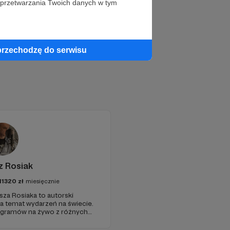
 przetwarzania Twoich danych w tym
przechodzę do serwisu
z Rosiak
11320
zł
miesięcznie
sza Rosiaka to autorski
na temat wydarzeń na świecie.
ogramów na żywo z różnych