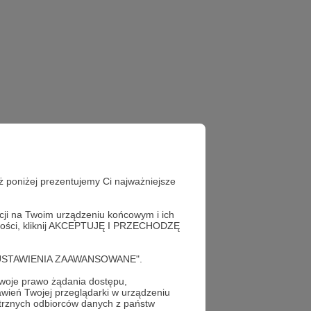
ż poniżej prezentujemy Ci najważniejsze
acji na Twoim urządzeniu końcowym i ich
alności, kliknij AKCEPTUJĘ I PRZECHODZĘ
cję "USTAWIENIA ZAAWANSOWANE".
oje prawo żądania dostępu,
wień Twojej przeglądarki w urządzeniu
trznych odbiorców danych z państw