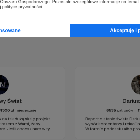
go Obszaru Gospodarczego. Pozostałe szczegółowe informacje na temat
Zostań Patronem
 polityce prywatności.
ansowane
Akceptuję i 
wy Świat
Darius
81990
zł
miesięcznie
6535
patronów
1
 na tak dużą skalę projekt
Raport o stanie świata Dariu
y razem z Wami, żeby
wybór komentarzy i relacji 
iom. Jeśli chcesz nam w tym
W formie podcastu albo pr
nie zabraknie. :)
miejsc na ziemi.