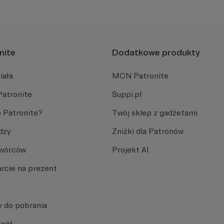
nite
Dodatkowe produkty
iała
MCN Patronite
Patronite
Suppi.pl
 Patronite?
Twój sklep z gadżetami
dzy
Zniżki dla Patronów
Twórców
Projekt AI
rcie na prezent
y do pobrania
spół