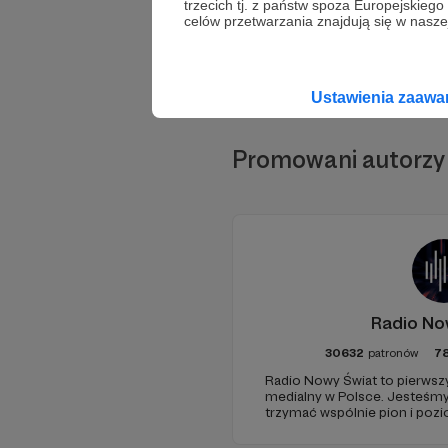
trzecich tj. z państw spoza Europejskie
celów przetwarzania znajdują się w naszej
Ustawienia zaaw
Promowani autorzy
Radio No
30632
patronów
7
Radio Nowy Świat to pierwszy
medialny w Polsce. Jesteśm
trzymać wspólnie pion i poz
pomóc - zapraszamy, miejsca 