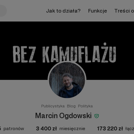
Jak to działa?
Funkcje
Treści 
Publicystyka
Blog
Polityka
Marcin Ogdowski
5
3 400
zł
173 220
zł
patronów
miesięcznie
łąc