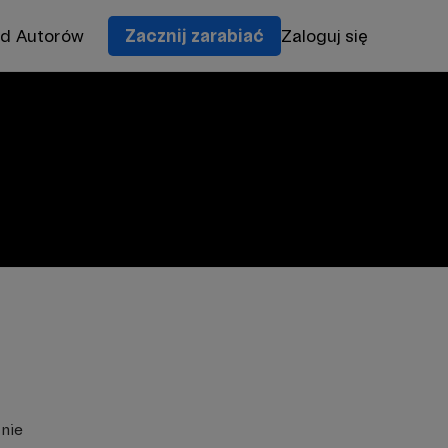
od Autorów
Zacznij zarabiać
Zaloguj się
znie