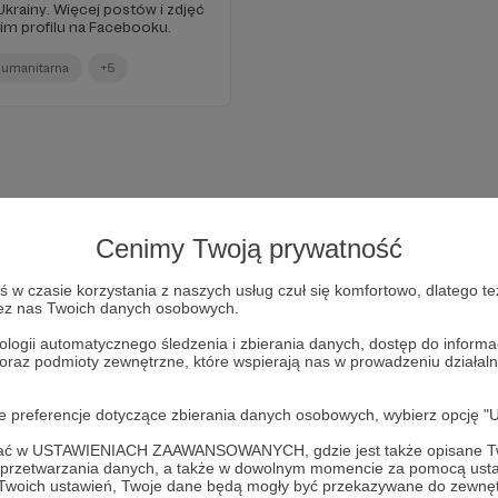
Ukrainy. Więcej postów i zdjęć
im profilu na Facebooku.
umanitarna
+5
Cenimy Twoją prywatność
w czasie korzystania z naszych usług czuł się komfortowo, dlatego te
zez nas Twoich danych osobowych.
ologii automatycznego śledzenia i zbierania danych, dostęp do inform
 oraz podmioty zewnętrzne, które wspierają nas w prowadzeniu dział
Dołącz do grona Patronów!
oje preferencje dotyczące zbierania danych osobowych, wybierz op
ofać w USTAWIENIACH ZAAWANSOWANYCH, gdzie jest także opisane Tw
Wesprzyj działalność Autora
Marcin Ogdowski
już teraz!
a przetwarzania danych, a także w dowolnym momencie za pomocą usta
 Twoich ustawień, Twoje dane będą mogły być przekazywane do zewnę