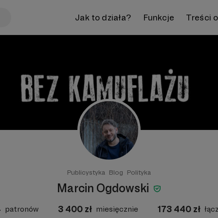
Jak to działa?
Funkcje
Treści 
Publicystyka
Blog
Polityka
Marcin Ogdowski
4
3 400
zł
173 440
zł
patronów
miesięcznie
łąc