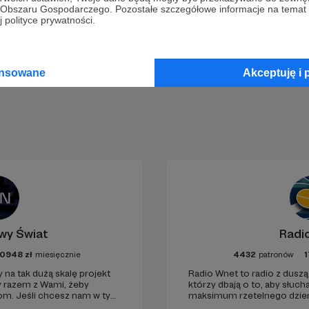
go Obszaru Gospodarczego. Pozostałe szczegółowe informacje na temat
 polityce prywatności.
Zostań Patronem
ansowane
Akceptuję i 
wy Świat
Radi
0948
zł
miesięcznie
4432
patronów
1
 na tak dużą skalę projekt
Radio Wnet to radio z duszą!
y razem z Wami, żeby
którzy dbają o to, aby słu
iom. Jeśli chcesz nam w tym
maksimum rzetelnego dzienn
nie zabraknie. :)
ponieważ Radio Wnet jest w 