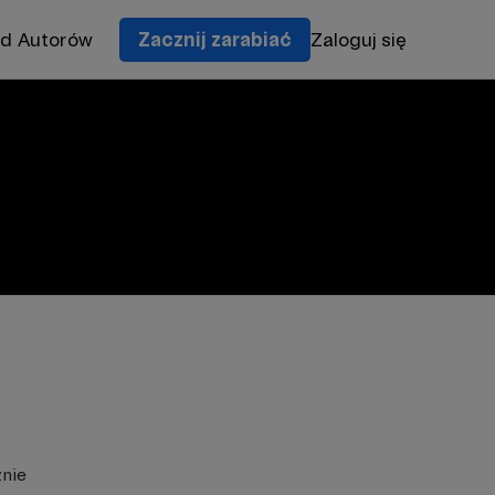
od Autorów
Zacznij zarabiać
Zaloguj się
znie