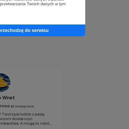
 przetwarzania Twoich danych w tym
przechodzę do serwisu
o Wnet
71100
zł
miesięcznie
 Tworzą je ludzie z pasją,
chaczom dostarczyć
ikarstwa. A mogą to robić,
pełni niezależne i… wolne!