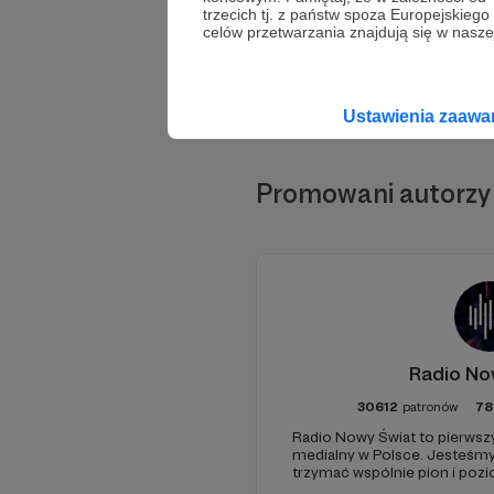
trzecich tj. z państw spoza Europejskie
celów przetwarzania znajdują się w naszej
Ustawienia zaaw
Promowani autorzy
Radio No
30612
patronów
78
Radio Nowy Świat to pierwszy
medialny w Polsce. Jesteśm
trzymać wspólnie pion i poz
pomóc - zapraszamy, miejsca 