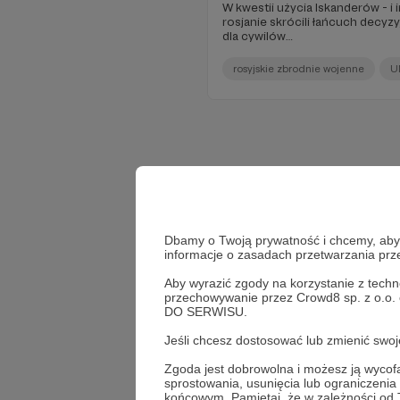
W kwestii użycia Iskanderów - i 
rosjanie skrócili łańcuch decyz
dla cywilów…
rosyjskie zbrodnie wojenne
U
Dbamy o Twoją prywatność i chcemy, abyś 
informacje o zasadach przetwarzania pr
Aby wyrazić zgody na korzystanie z techn
przechowywanie przez Crowd8 sp. z o.o.
DO SERWISU.
Jeśli chcesz dostosować lub zmienić sw
Zgoda jest dobrowolna i możesz ją wyc
sprostowania, usunięcia lub ograniczeni
końcowym. Pamiętaj, że w zależności od