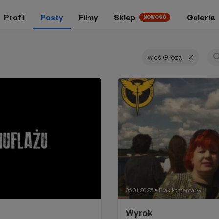
Profil
Posty
Filmy
Sklep
Galeria
NOWOŚĆ
wieś Groza
05.01.2025
Brak komentarzy
●
Wyrok