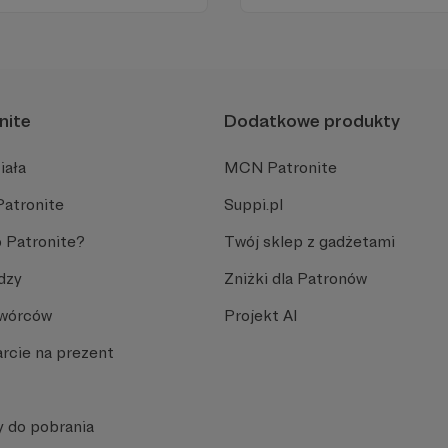
Zachowanie tej właśnie wol
wsparcia!
nite
Dodatkowe produkty
iała
MCN Patronite
Patronite
Suppi.pl
 Patronite?
Twój sklep z gadżetami
dzy
Zniżki dla Patronów
Twórców
Projekt AI
rcie na prezent
y do pobrania