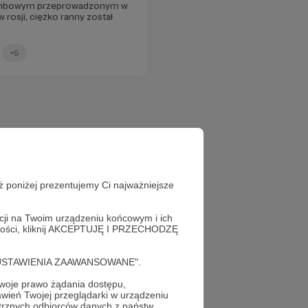
ombowym przeprowadzonym w
rosji, ciężko ranny został
+5
ż poniżej prezentujemy Ci najważniejsze
acji na Twoim urządzeniu końcowym i ich
alności, kliknij AKCEPTUJĘ I PRZECHODZĘ
cję "USTAWIENIA ZAAWANSOWANE".
oje prawo żądania dostępu,
wień Twojej przeglądarki w urządzeniu
trznych odbiorców danych z państw