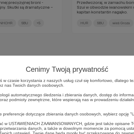
innej precyzyjnej broni -
Przedwczoraj, w zamachu b
yjny. Skutki są dramatyczne –
Szui w obwodzie iwanowskim w 
kapitan konstantin nagajko.
NHCHR
SBU
+5
HUR
SBU
wieś Groza
Cenimy Twoją prywatność
w czasie korzystania z naszych usług czuł się komfortowo, dlatego te
zez nas Twoich danych osobowych.
ologii automatycznego śledzenia i zbierania danych, dostęp do inform
 oraz podmioty zewnętrzne, które wspierają nas w prowadzeniu dział
Dołącz do grona Patronów!
oje preferencje dotyczące zbierania danych osobowych, wybierz op
ofać w USTAWIENIACH ZAAWANSOWANYCH, gdzie jest także opisane Tw
Wesprzyj działalność Autora
Marcin Ogdowski
już teraz!
a przetwarzania danych, a także w dowolnym momencie za pomocą usta
 Twoich ustawień, Twoje dane będą mogły być przekazywane do zewnę