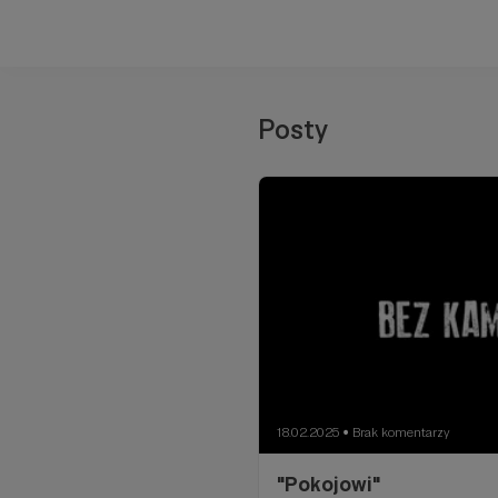
Posty
18.02.2025
Brak komentarzy
●
"Pokojowi"