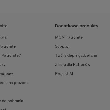
plemiennością i bańkami in
nite
Dodatkowe produkty
iała
MCN Patronite
Patronite
Suppi.pl
 Patronite?
Twój sklep z gadżetami
dzy
Zniżki dla Patronów
Twórców
Projekt AI
rcie na prezent
y do pobrania
spół