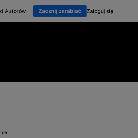
od Autorów
Zacznij zarabiać
Zaloguj się
znie