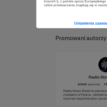
trzecich tj. z państw spoza Europejskie
celów przetwarzania znajdują się w naszej
Ustawienia zaaw
Promowani autorzy
Radio No
30632
patronów
7
Radio Nowy Świat to pierwszy
medialny w Polsce. Jesteśm
trzymać wspólnie pion i poz
pomóc - zapraszamy, miejsca 