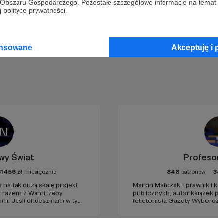
go Obszaru Gospodarczego. Pozostałe szczegółowe informacje na temat
Zostań Patronem
 polityce prywatności.
ansowane
Akceptuję i 
wy Świat
Profeso
81456
zł
miesięcznie
848
patronów
3
 na tak dużą skalę projekt
Marcin Matczak - prawnik i
y razem z Wami, żeby
publicznych, autor książek
iom. Jeśli chcesz nam w tym
felietonista Gazety Wyborcz
nie zabraknie. :)
edukacyjnych. Mówi jasno o pr
Promuje umiarkowanie w życ