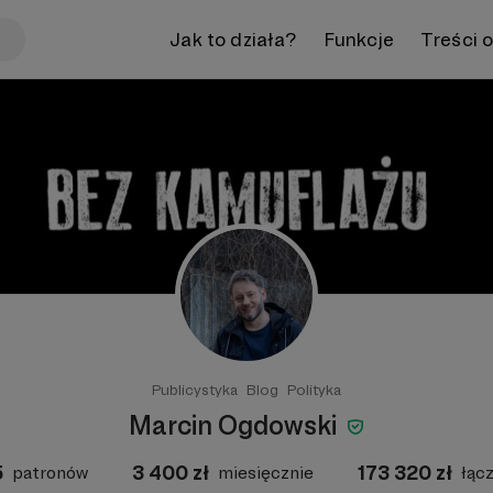
Jak to działa?
Funkcje
Treści 
Publicystyka
Blog
Polityka
Marcin Ogdowski
5
3 400
zł
173 320
zł
patronów
miesięcznie
łąc