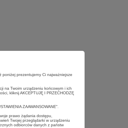
ż poniżej prezentujemy Ci najważniejsze
acji na Twoim urządzeniu końcowym i ich
alności, kliknij AKCEPTUJĘ I PRZECHODZĘ
cję "USTAWIENIA ZAAWANSOWANE".
oje prawo żądania dostępu,
wień Twojej przeglądarki w urządzeniu
trznych odbiorców danych z państw