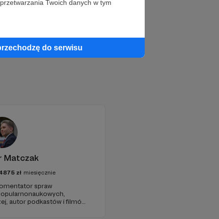
 przetwarzania Twoich danych w tym
przechodzę do serwisu
r Matczak
4875
zł
miesięcznie
 komentator spraw
 popularnonaukowych,
ej, autor podkastów i filmów
awie, filozofii i języku.
iu publicznym, walczy z