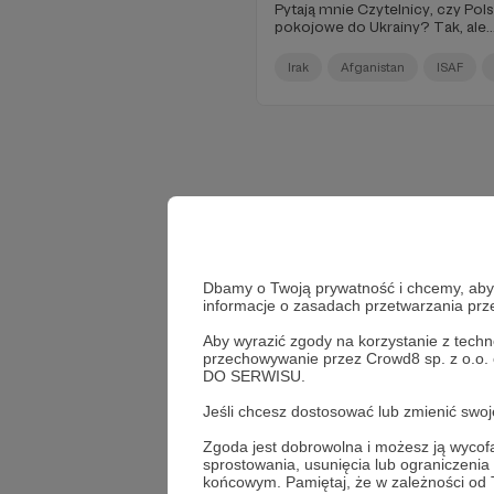
Pytają mnie Czytelnicy, czy Pol
pokojowe do Ukrainy? Tak, ale..
Irak
Afganistan
ISAF
Dbamy o Twoją prywatność i chcemy, abyś 
informacje o zasadach przetwarzania pr
Aby wyrazić zgody na korzystanie z techn
przechowywanie przez Crowd8 sp. z o.o.
DO SERWISU.
Jeśli chcesz dostosować lub zmienić sw
Zgoda jest dobrowolna i możesz ją wyc
sprostowania, usunięcia lub ograniczeni
końcowym. Pamiętaj, że w zależności od