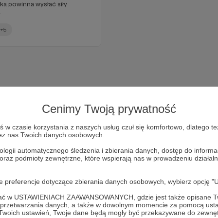
ska powinna wysłać siły
.
+5
Cenimy Twoją prywatność
w czasie korzystania z naszych usług czuł się komfortowo, dlatego te
zez nas Twoich danych osobowych.
ologii automatycznego śledzenia i zbierania danych, dostęp do inform
 oraz podmioty zewnętrzne, które wspierają nas w prowadzeniu dział
Dołącz do grona Patronów!
oje preferencje dotyczące zbierania danych osobowych, wybierz op
ofać w USTAWIENIACH ZAAWANSOWANYCH, gdzie jest także opisane Tw
Wesprzyj działalność Autora
Marcin Ogdowski
już teraz!
a przetwarzania danych, a także w dowolnym momencie za pomocą usta
 Twoich ustawień, Twoje dane będą mogły być przekazywane do zewnę