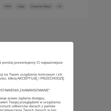
RFN
rosja
Friedrich Merz
+5
ż poniżej prezentujemy Ci najważniejsze
acji na Twoim urządzeniu końcowym i ich
alności, kliknij AKCEPTUJĘ I PRZECHODZĘ
cję "USTAWIENIA ZAAWANSOWANE".
oje prawo żądania dostępu,
wień Twojej przeglądarki w urządzeniu
trznych odbiorców danych z państw
 przetwarzania Twoich danych w tym