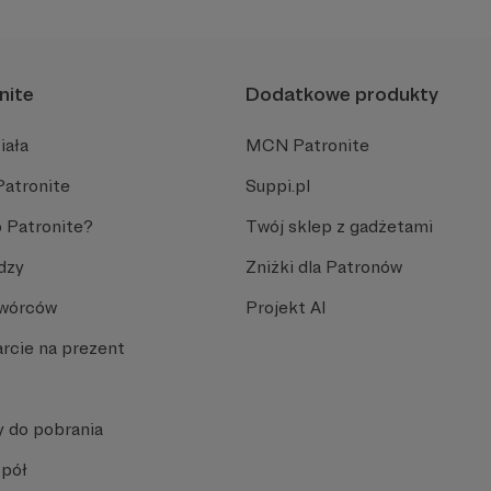
nite
Dodatkowe produkty
iała
MCN Patronite
Patronite
Suppi.pl
 Patronite?
Twój sklep z gadżetami
dzy
Zniżki dla Patronów
Twórców
Projekt AI
rcie na prezent
y do pobrania
spół