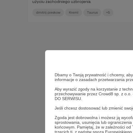
użyciu zachodniego uzbrojenia.
dmitrij pieskow
Kreml
Taurus
+5
Dbamy o Twoją prywatność i chcemy, abyś 
informacje o zasadach przetwarzania pr
Aby wyrazić zgody na korzystanie z techn
przechowywanie przez Crowd8 sp. z o.o.
DO SERWISU.
Jeśli chcesz dostosować lub zmienić sw
Zgoda jest dobrowolna i możesz ją wyc
sprostowania, usunięcia lub ograniczeni
końcowym. Pamiętaj, że w zależności od
trzecich tj. z państw spoza Europejskie