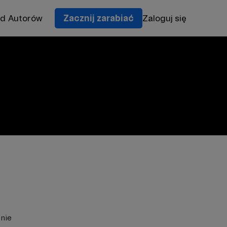
od Autorów
Zacznij zarabiać
Zaloguj się
znie