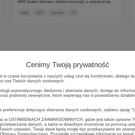
WRE (walki radiowo-elektronicznej), o wdzięcznej
nazwie „Lima”.
KAB
OPL
Taurus
+5
Cenimy Twoją prywatność
w czasie korzystania z naszych usług czuł się komfortowo, dlatego te
zez nas Twoich danych osobowych.
ologii automatycznego śledzenia i zbierania danych, dostęp do inform
 oraz podmioty zewnętrzne, które wspierają nas w prowadzeniu dział
Dołącz do grona Patronów!
oje preferencje dotyczące zbierania danych osobowych, wybierz op
Wesprzyj działalność Autora
Marcin Ogdowski
już teraz!
ofać w USTAWIENIACH ZAAWANSOWANYCH, gdzie jest także opisane Tw
a przetwarzania danych, a także w dowolnym momencie za pomocą usta
 Twoich ustawień, Twoje dane będą mogły być przekazywane do zewnę
go Obszaru Gospodarczego. Pozostałe szczegółowe informacje na temat
Zostań Patronem