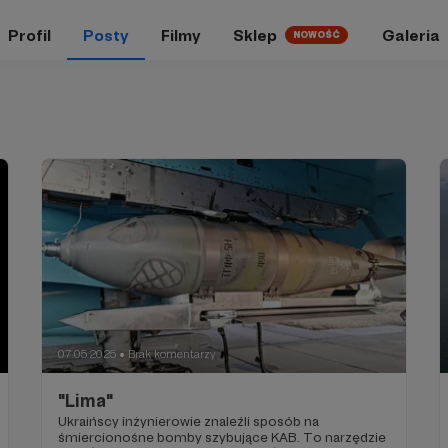
Profil
Posty
Filmy
Sklep
Galeria
NOWOŚĆ
07.05.2025
Brak komentarzy
●
"Lima"
Ukraińscy inżynierowie znaleźli sposób na
śmiercionośne bomby szybujące KAB. To narzędzie