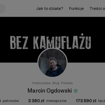
Jak to działa?
Funkcje
Treści 
Publicystyka
Blog
Polityka
Marcin Ogdowski
5
3 380
zł
173 590
zł
patronów
miesięcznie
łąc