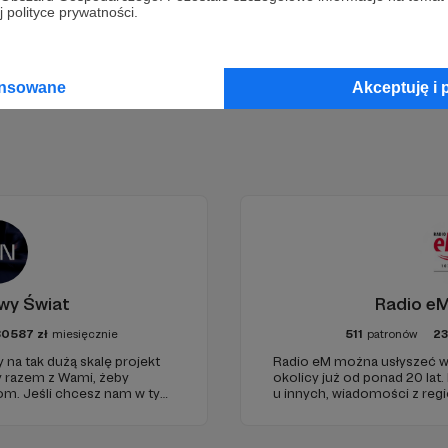
 polityce prywatności.
ansowane
Akceptuję i 
wy Świat
Radio eM
80587
zł
miesięcznie
511
patronów
2
 na tak dużą skalę projekt
Radio eM można usłyszeć w
y razem z Wami, żeby
okolicy już od ponad 20 lat.
iom. Jeśli chcesz nam w tym
u innych, wiadomości z regi
nie zabraknie. :)
dobry humor. To wszystko z
nami każdego dnia, a teraz
naszymi Patronami!