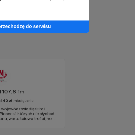
przechodzę do serwisu
 107,6 fm
3440
zł
miesięcznie
 województwie śląskim i
 Piosenki, których nie słychać
onu, wartościowe treści, no i
najdziecie u nas. Jesteście z
 zachęcamy - zostańcie