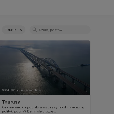
Taurus
16.04.2025
Brak komentarzy
●
Taurusy
Czy niemieckie pociski zniszczą symbol imperialnej
polityki putina? Berlin śle groźby…