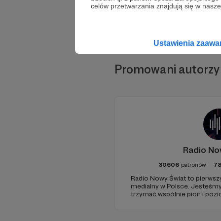
celów przetwarzania znajdują się w naszej
Ustawienia zaaw
Promowani autorzy
Radio No
30606
patronów
7
Radio Nowy Świat to pierwszy
medialny w Polsce. Jesteśm
trzymać wspólnie pion i poz
pomóc - zapraszamy, miejsca 