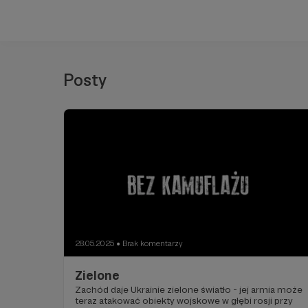
Posty
28.05.2025
Brak komentarzy
●
Zielone
Zachód daje Ukrainie zielone światło - jej armia może
teraz atakować obiekty wojskowe w głębi rosji przy