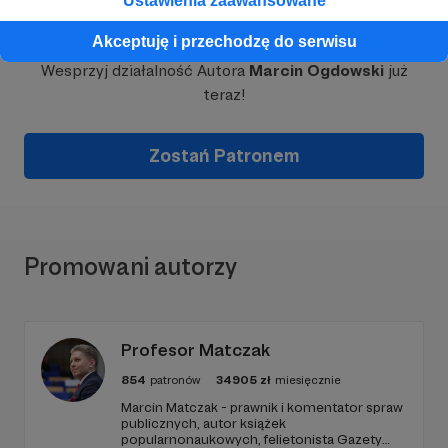
Ustawienia zaawansowane
Dołącz do grona Patronów!
Akceptuję i przechodzę do serwisu
Wesprzyj działalność Autora
Marcin Ogdowski
już
teraz!
Zostań Patronem
Promowani autorzy
Profesor Matczak
854
patronów
34905
zł
miesięcznie
Marcin Matczak - prawnik i komentator spraw
publicznych, autor książek
popularnonaukowych, felietonista Gazety