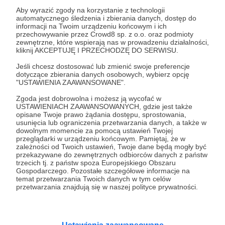
Aby wyrazić zgody na korzystanie z technologii
automatycznego śledzenia i zbierania danych, dostęp do
12.05.2025
Brak komentarzy
●
informacji na Twoim urządzeniu końcowym i ich
przechowywanie przez Crowd8 sp. z o.o. oraz podmioty
(Nie)pamięć
zewnętrzne, które wspierają nas w prowadzeniu działalności,
kliknij AKCEPTUJĘ I PRZECHODZĘ DO SERWISU.
Ukraina „przykryła” doświadczenie pandemii. Płynnie
przyszliśmy z jednego kryzysu w drugi, wybuch wojny na
Jeśli chcesz dostosować lub zmienić swoje preferencje
Wschodzie przekierował uwagę opinii publicznej.
dotyczące zbierania danych osobowych, wybierz opcję
"USTAWIENIA ZAAWANSOWANE".
Michał Wróblewski
IS UMK
odporność społeczna
Zgoda jest dobrowolna i możesz ją wycofać w
+5
USTAWIENIACH ZAAWANSOWANYCH, gdzie jest także
opisane Twoje prawo żądania dostępu, sprostowania,
usunięcia lub ograniczenia przetwarzania danych, a także w
dowolnym momencie za pomocą ustawień Twojej
przeglądarki w urządzeniu końcowym. Pamiętaj, że w
zależności od Twoich ustawień, Twoje dane będą mogły być
przekazywane do zewnętrznych odbiorców danych z państw
trzecich tj. z państw spoza Europejskiego Obszaru
Gospodarczego. Pozostałe szczegółowe informacje na
temat przetwarzania Twoich danych w tym celów
przetwarzania znajdują się w naszej polityce prywatności.