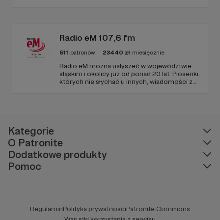
Wyborczej, autor podkastów i filmów
edukacyjnych. Mówi jasno o prawie, filozofii i
języku. Promuje umiarkowanie w życiu
publicznym, walczy z plemiennością i
bańkami informacyjnymi.
Radio eM 107,6 fm
511
patronów
23440
zł
miesięcznie
Radio eM można usłyszeć w województwie
śląskim i okolicy już od ponad 20 lat. Piosenki,
których nie słychać u innych, wiadomości z
regionu, wartościowe treści, no i dobry
humor. To wszystko znajdziecie u nas.
Jesteście z nami każdego dnia, a teraz
zachęcamy - zostańcie naszymi Patronami!
Kategorie
O Patronite
Dodatkowe produkty
Pomoc
Regulamin
Polityka prywatności
Patronite Commons
Warunki korzystania z serwisu