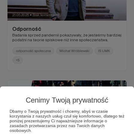
21.05.2025
Brak komentarzy
●
Odporność
Badania sprzed pandemii pokazywały, że jesteśmy bardziej
podatni na teorie spiskowe niż inne społeczeństwa.
odporność społeczna
Michał Wróblewski
IS UMK
+5
Cenimy Twoją prywatność
Dbamy o Twoją prywatność i chcemy, abyś w czasie
korzystania z naszych usług czuł się komfortowo, dlatego też
poniżej prezentujemy Ci najważniejsze informacje o
zasadach przetwarzania przez nas Twoich danych
osobowych.