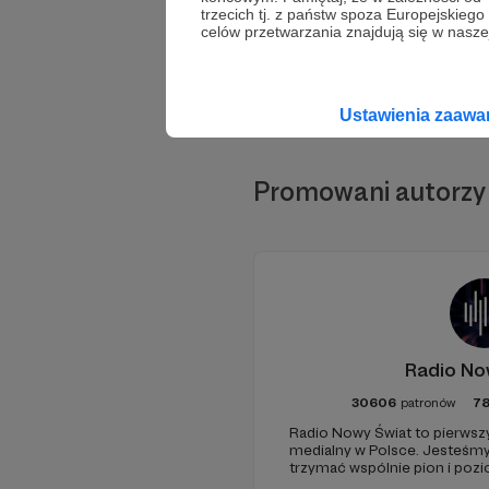
trzecich tj. z państw spoza Europejskie
celów przetwarzania znajdują się w naszej
Ustawienia zaaw
Promowani autorzy
Radio No
30606
patronów
7
Radio Nowy Świat to pierwszy
medialny w Polsce. Jesteśm
trzymać wspólnie pion i poz
pomóc - zapraszamy, miejsca 