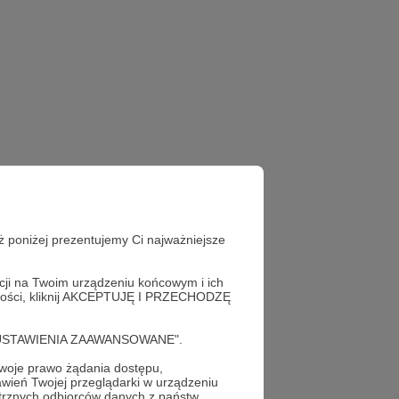
ż poniżej prezentujemy Ci najważniejsze
acji na Twoim urządzeniu końcowym i ich
alności, kliknij AKCEPTUJĘ I PRZECHODZĘ
cję "USTAWIENIA ZAAWANSOWANE".
oje prawo żądania dostępu,
wień Twojej przeglądarki w urządzeniu
trznych odbiorców danych z państw