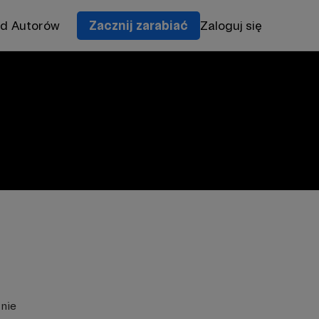
od Autorów
Zacznij zarabiać
Zaloguj się
znie