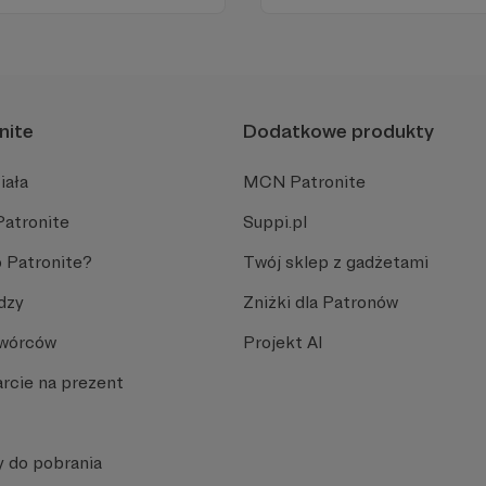
nami każdego dnia, a teraz
naszymi Patronami!
nite
Dodatkowe produkty
iała
MCN Patronite
Patronite
Suppi.pl
 Patronite?
Twój sklep z gadżetami
dzy
Zniżki dla Patronów
Twórców
Projekt AI
rcie na prezent
y do pobrania