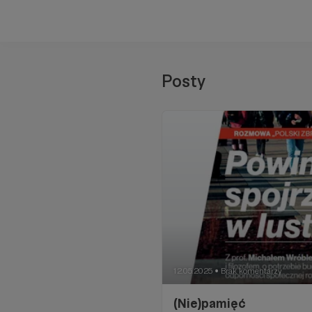
Posty
12.05.2025
Brak komentarzy
●
(Nie)pamięć