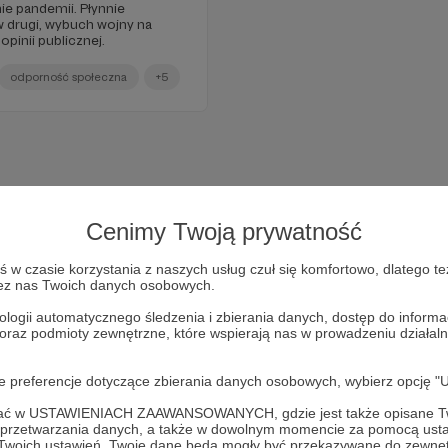
ie pandemii. Płynnie
w drugi, wybuch wojny na
pinii publicznej.
odporność społeczna
+5
Cenimy Twoją prywatność
w czasie korzystania z naszych usług czuł się komfortowo, dlatego te
zez nas Twoich danych osobowych.
ologii automatycznego śledzenia i zbierania danych, dostęp do inform
 oraz podmioty zewnętrzne, które wspierają nas w prowadzeniu dział
Dołącz do grona Patronów!
oje preferencje dotyczące zbierania danych osobowych, wybierz op
ofać w USTAWIENIACH ZAAWANSOWANYCH, gdzie jest także opisane Tw
Wesprzyj działalność Autora
Marcin Ogdowski
już teraz!
a przetwarzania danych, a także w dowolnym momencie za pomocą usta
 Twoich ustawień, Twoje dane będą mogły być przekazywane do zewnę