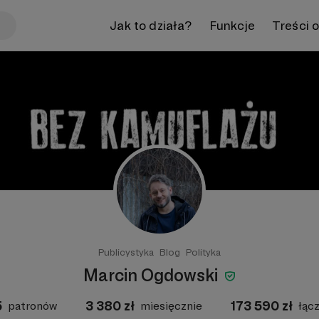
Jak to działa?
Funkcje
Treści 
Publicystyka
Blog
Polityka
Marcin Ogdowski
5
3 380
zł
173 590
zł
patronów
miesięcznie
łąc