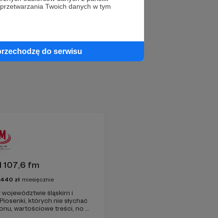
 przetwarzania Twoich danych w tym
przechodzę do serwisu
 107,6 fm
3440
zł
miesięcznie
 województwie śląskim i
 Piosenki, których nie słychać
onu, wartościowe treści, no i
najdziecie u nas. Jesteście z