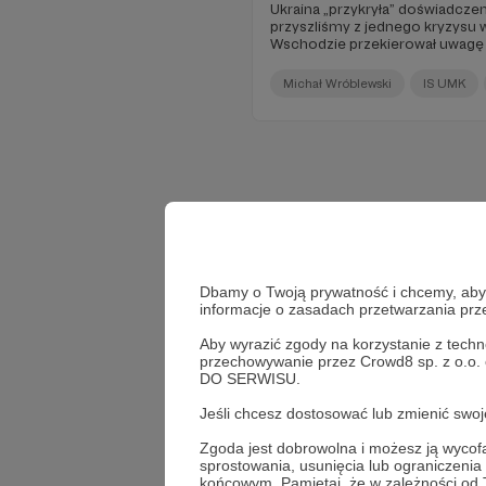
Ukraina „przykryła” doświadczen
przyszliśmy z jednego kryzysu 
Wschodzie przekierował uwagę o
Michał Wróblewski
IS UMK
Dbamy o Twoją prywatność i chcemy, abyś 
informacje o zasadach przetwarzania pr
Aby wyrazić zgody na korzystanie z techn
przechowywanie przez Crowd8 sp. z o.o.
DO SERWISU.
Jeśli chcesz dostosować lub zmienić sw
Zgoda jest dobrowolna i możesz ją wyc
sprostowania, usunięcia lub ograniczeni
końcowym. Pamiętaj, że w zależności od