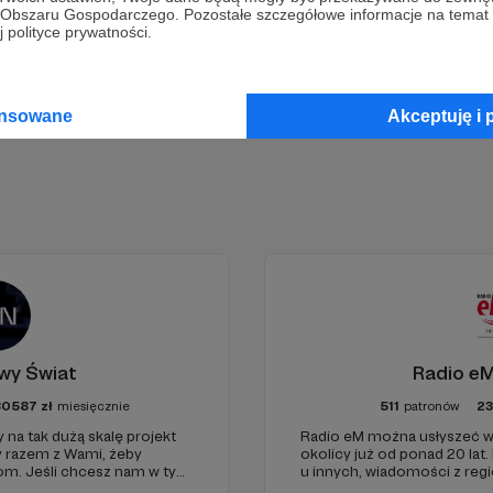
go Obszaru Gospodarczego. Pozostałe szczegółowe informacje na temat
 polityce prywatności.
Zostań Patronem
ansowane
Akceptuję i 
wy Świat
Radio eM
80587
zł
miesięcznie
511
patronów
2
 na tak dużą skalę projekt
Radio eM można usłyszeć w
y razem z Wami, żeby
okolicy już od ponad 20 lat.
iom. Jeśli chcesz nam w tym
u innych, wiadomości z regi
nie zabraknie. :)
dobry humor. To wszystko z