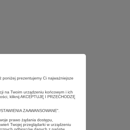
ż poniżej prezentujemy Ci najważniejsze
acji na Twoim urządzeniu końcowym i ich
alności, kliknij AKCEPTUJĘ I PRZECHODZĘ
cję "USTAWIENIA ZAAWANSOWANE".
oje prawo żądania dostępu,
wień Twojej przeglądarki w urządzeniu
trznych odbiorców danych z państw