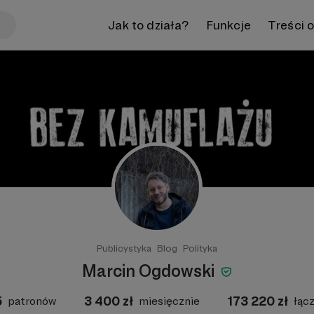
Jak to działa?
Funkcje
Treści 
Publicystyka
Blog
Polityka
Marcin Ogdowski
5
3 400
zł
173 220
zł
patronów
miesięcznie
łąc