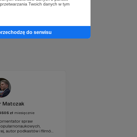
 przetwarzania Twoich danych w tym
przechodzę do serwisu
r Matczak
4505
zł
miesięcznie
 komentator spraw
 popularnonaukowych,
ej, autor podkastów i filmów
awie, filozofii i języku.