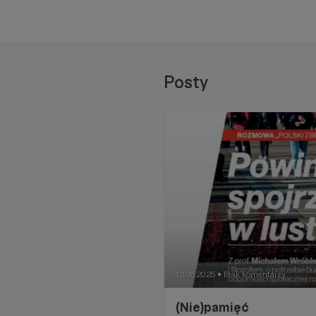
Posty
12.05.2025
Brak komentarzy
●
(Nie)pamięć