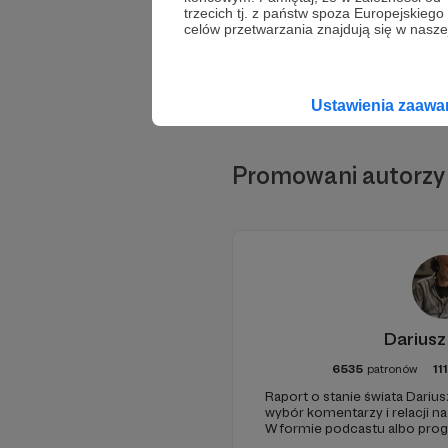
trzecich tj. z państw spoza Europejskie
celów przetwarzania znajdują się w naszej
Ustawienia zaaw
Promowani autorzy
Dariusz
6535
patronów
11
Raport o stanie świata Darius
wybór komentarzy i relacji n
W formie podcastu albo pro
miejsc na ziemi.