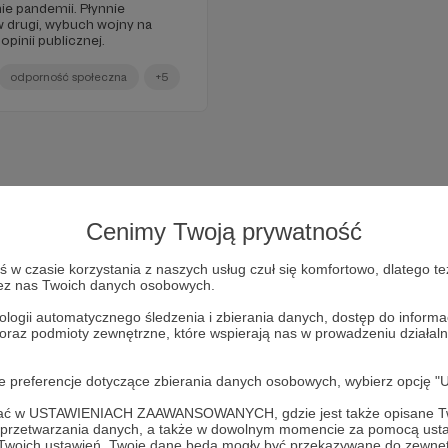
ie pandemii. Płynnie
w drugi, wybuch wojny na
pinii publicznej.
odporność społeczna
+5
Cenimy Twoją prywatność
w czasie korzystania z naszych usług czuł się komfortowo, dlatego te
zez nas Twoich danych osobowych.
ologii automatycznego śledzenia i zbierania danych, dostęp do inform
 oraz podmioty zewnętrzne, które wspierają nas w prowadzeniu dział
Dołącz do grona Patronów!
oje preferencje dotyczące zbierania danych osobowych, wybierz op
ofać w USTAWIENIACH ZAAWANSOWANYCH, gdzie jest także opisane Tw
Wesprzyj działalność Autora
Marcin Ogdowski
już teraz!
a przetwarzania danych, a także w dowolnym momencie za pomocą usta
 Twoich ustawień, Twoje dane będą mogły być przekazywane do zewnę