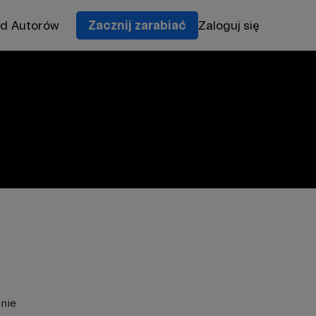
od Autorów
Zacznij zarabiać
Zaloguj się
znie