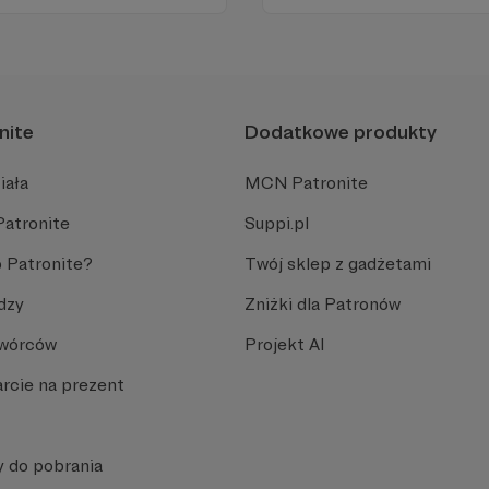
Promuje umiarkowanie w życ
plemiennością i bańkami in
nite
Dodatkowe produkty
iała
MCN Patronite
Patronite
Suppi.pl
 Patronite?
Twój sklep z gadżetami
dzy
Zniżki dla Patronów
Twórców
Projekt AI
rcie na prezent
y do pobrania