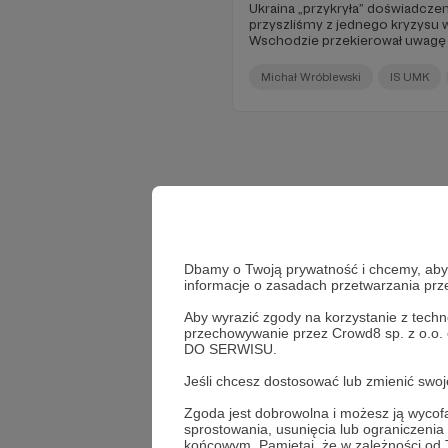
Ukraina „przykryła” doświadczen
przyszliśmy z jednego kryzysu 
Wschodzie przekierował uwagę o
Michał Wróblewski
IS UMK
Dbamy o Twoją prywatność i chcemy, abyś 
informacje o zasadach przetwarzania pr
Aby wyrazić zgody na korzystanie z techn
przechowywanie przez Crowd8 sp. z o.o.
DO SERWISU.
Jeśli chcesz dostosować lub zmienić sw
Zgoda jest dobrowolna i możesz ją wyc
sprostowania, usunięcia lub ograniczeni
końcowym. Pamiętaj, że w zależności od