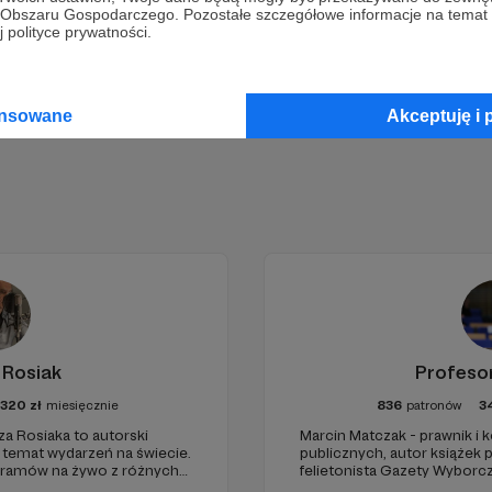
go Obszaru Gospodarczego. Pozostałe szczegółowe informacje na temat
 polityce prywatności.
Zostań Patronem
ansowane
Akceptuję i 
 Rosiak
Profeso
1320
zł
miesięcznie
836
patronów
3
za Rosiaka to autorski
Marcin Matczak - prawnik i
a temat wydarzeń na świecie.
publicznych, autor książek
gramów na żywo z różnych
felietonista Gazety Wyborcz
edukacyjnych. Mówi jasno o pr