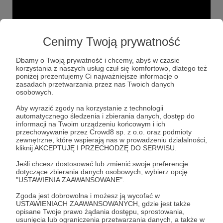
05.01.2026
Brak komentarzy
●
Cenimy Twoją prywatność
Ochroniarze
Wychodzi na to, że największe straty osobowe podczas
Dbamy o Twoją prywatność i chcemy, abyś w czasie
amerykańskiej akcji w Wenezueli poniosła... Kuba.
korzystania z naszych usług czuł się komfortowo, dlatego też
poniżej prezentujemy Ci najważniejsze informacje o
zasadach przetwarzania przez nas Twoich danych
Maduro
Wenezuela
DEA
+5
osobowych.
Aby wyrazić zgody na korzystanie z technologii
automatycznego śledzenia i zbierania danych, dostęp do
informacji na Twoim urządzeniu końcowym i ich
przechowywanie przez Crowd8 sp. z o.o. oraz podmioty
zewnętrzne, które wspierają nas w prowadzeniu działalności,
kliknij AKCEPTUJĘ I PRZECHODZĘ DO SERWISU.
Jeśli chcesz dostosować lub zmienić swoje preferencje
dotyczące zbierania danych osobowych, wybierz opcję
"USTAWIENIA ZAAWANSOWANE".
Zgoda jest dobrowolna i możesz ją wycofać w
USTAWIENIACH ZAAWANSOWANYCH, gdzie jest także
opisane Twoje prawo żądania dostępu, sprostowania,
Dołącz do grona Patronów!
usunięcia lub ograniczenia przetwarzania danych, a także w