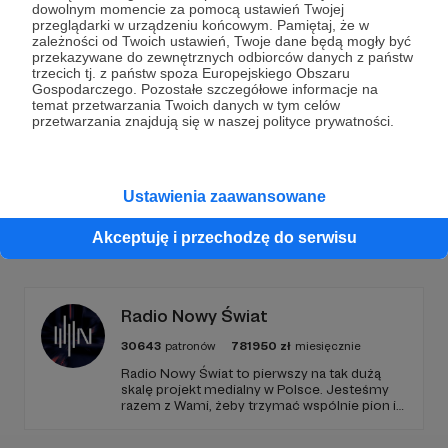
dowolnym momencie za pomocą ustawień Twojej
przeglądarki w urządzeniu końcowym. Pamiętaj, że w
Wesprzyj działalność Autora
Marcin Ogdowski
już
zależności od Twoich ustawień, Twoje dane będą mogły być
przekazywane do zewnętrznych odbiorców danych z państw
teraz!
trzecich tj. z państw spoza Europejskiego Obszaru
Gospodarczego. Pozostałe szczegółowe informacje na
temat przetwarzania Twoich danych w tym celów
Zostań Patronem
przetwarzania znajdują się w naszej polityce prywatności.
Ustawienia zaawansowane
Promowani autorzy
Akceptuję i przechodzę do serwisu
Radio Nowy Świat
30643
patronów
781950
zł
miesięcznie
Radio Nowy Świat to pierwszy na tak dużą
skalę projekt medialny w Polsce. Jesteśmy
razem z Wami, żeby trzymać wspólnie pion i
poziom. Jeśli chcesz nam w tym pomóc -
zapraszamy, miejsca nie zabraknie. :)