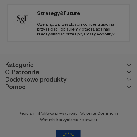
Strategy&Future
Czerpiąc z przeszłości i koncentrując na
przyszłości, opisujemy otaczającą nas
rzeczywistość przez pryzmat geopolityki i
geostrategii. Naszym celem jest uczynienie
ze Strategy&Future kluczowego źródła myśli
geopolitycznej w Polsce i w Europie.
Kategorie
O Patronite
Dodatkowe produkty
Pomoc
Regulamin
Polityka prywatności
Patronite Commons
Warunki korzystania z serwisu