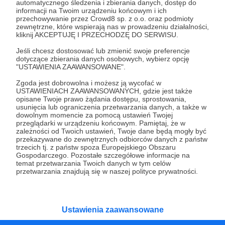
automatycznego śledzenia i zbierania danych, dostęp do
informacji na Twoim urządzeniu końcowym i ich
05.01.2026
Brak komentarzy
●
przechowywanie przez Crowd8 sp. z o.o. oraz podmioty
zewnętrzne, które wspierają nas w prowadzeniu działalności,
Ochroniarze
kliknij AKCEPTUJĘ I PRZECHODZĘ DO SERWISU.
Wychodzi na to, że największe straty osobowe podczas
Jeśli chcesz dostosować lub zmienić swoje preferencje
amerykańskiej akcji w Wenezueli poniosła... Kuba.
dotyczące zbierania danych osobowych, wybierz opcję
"USTAWIENIA ZAAWANSOWANE".
Maduro
Wenezuela
DEA
+5
Zgoda jest dobrowolna i możesz ją wycofać w
USTAWIENIACH ZAAWANSOWANYCH, gdzie jest także
opisane Twoje prawo żądania dostępu, sprostowania,
usunięcia lub ograniczenia przetwarzania danych, a także w
dowolnym momencie za pomocą ustawień Twojej
przeglądarki w urządzeniu końcowym. Pamiętaj, że w
zależności od Twoich ustawień, Twoje dane będą mogły być
przekazywane do zewnętrznych odbiorców danych z państw
trzecich tj. z państw spoza Europejskiego Obszaru
Gospodarczego. Pozostałe szczegółowe informacje na
temat przetwarzania Twoich danych w tym celów
przetwarzania znajdują się w naszej polityce prywatności.
Dołącz do grona Patronów!
Ustawienia zaawansowane