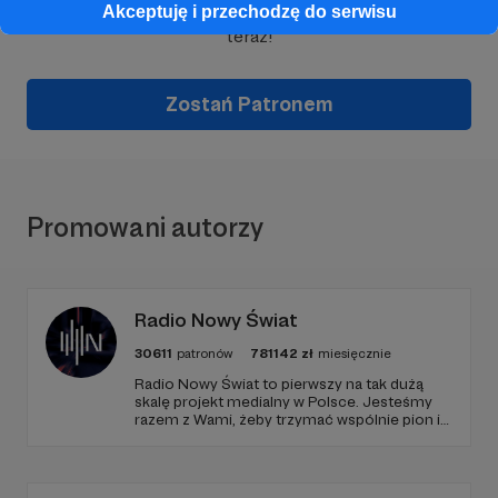
Wesprzyj działalność Autora
Marcin Ogdowski
już
Akceptuję i przechodzę do serwisu
teraz!
Zostań Patronem
Promowani autorzy
Radio Nowy Świat
30611
patronów
781142
zł
miesięcznie
Radio Nowy Świat to pierwszy na tak dużą
skalę projekt medialny w Polsce. Jesteśmy
razem z Wami, żeby trzymać wspólnie pion i
poziom. Jeśli chcesz nam w tym pomóc -
zapraszamy, miejsca nie zabraknie. :)