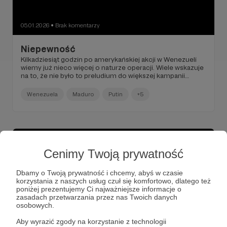
05.01.2026
Brak komentarzy
●
Niepewność
Kilkadziesiąt godzin po amerykańskiej akcji w Wenezueli
wiemy już nieco więcej o naturze operacji. Wiele wskazuje
na to, że nie było to preludium do większej kampanii
wojskowej, prowadzącej do obalenia reżimu rządzącego
krajem.
Wenezuela
Maduro
Putin
+5
Cenimy Twoją prywatność
Dbamy o Twoją prywatność i chcemy, abyś w czasie
korzystania z naszych usług czuł się komfortowo, dlatego też
poniżej prezentujemy Ci najważniejsze informacje o
zasadach przetwarzania przez nas Twoich danych
osobowych.
Aby wyrazić zgody na korzystanie z technologii