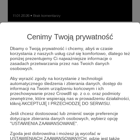
11.01.2026
Brak komentarzy
●
Handlarz
Cenimy Twoją prywatność
Był tym, którego nikt nie podejrzewał. Nie z powodu
geniuszu czy charyzmy, a z uwagi na swą przeciętność.
Kiedy w lutym 1994 roku funkcjonariusze FBI zamknęli
Dbamy o Twoją prywatność i chcemy, abyś w czasie
wrota celi za Aldrichem H. Amesem, Ameryka odkryła, że
korzystania z naszych usług czuł się komfortowo, dlatego też
największe klęski kontrwywiadu nie muszą być sprawką
poniżej prezentujemy Ci najważniejsze informacje o
Aldrich Hazen Ames
Rosario Casas Dupuy
błyskotliwych agentów pod przykrywką. Że czasem stoją
zasadach przetwarzania przez nas Twoich danych
za nimi „szarzy ludzie”…
James Woolsey
+5
osobowych.
Aby wyrazić zgody na korzystanie z technologii
automatycznego śledzenia i zbierania danych, dostęp do
informacji na Twoim urządzeniu końcowym i ich
przechowywanie przez Crowd8 sp. z o.o. oraz podmioty
zewnętrzne, które wspierają nas w prowadzeniu działalności,
kliknij AKCEPTUJĘ I PRZECHODZĘ DO SERWISU.
Jeśli chcesz dostosować lub zmienić swoje preferencje
dotyczące zbierania danych osobowych, wybierz opcję
"USTAWIENIA ZAAWANSOWANE".
Zgoda jest dobrowolna i możesz ją wycofać w
USTAWIENIACH ZAAWANSOWANYCH, gdzie jest także