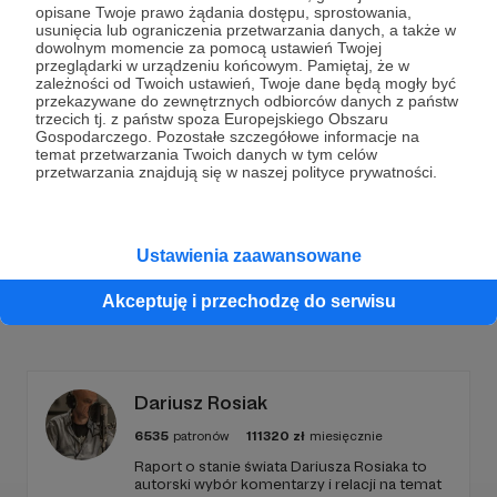
opisane Twoje prawo żądania dostępu, sprostowania,
usunięcia lub ograniczenia przetwarzania danych, a także w
Dołącz do grona Patronów!
dowolnym momencie za pomocą ustawień Twojej
przeglądarki w urządzeniu końcowym. Pamiętaj, że w
zależności od Twoich ustawień, Twoje dane będą mogły być
Wesprzyj działalność Autora
Marcin Ogdowski
już
przekazywane do zewnętrznych odbiorców danych z państw
teraz!
trzecich tj. z państw spoza Europejskiego Obszaru
Gospodarczego. Pozostałe szczegółowe informacje na
temat przetwarzania Twoich danych w tym celów
przetwarzania znajdują się w naszej polityce prywatności.
Zostań Patronem
Ustawienia zaawansowane
Akceptuję i przechodzę do serwisu
Promowani autorzy
Dariusz Rosiak
6535
patronów
111320
zł
miesięcznie
Raport o stanie świata Dariusza Rosiaka to
autorski wybór komentarzy i relacji na temat