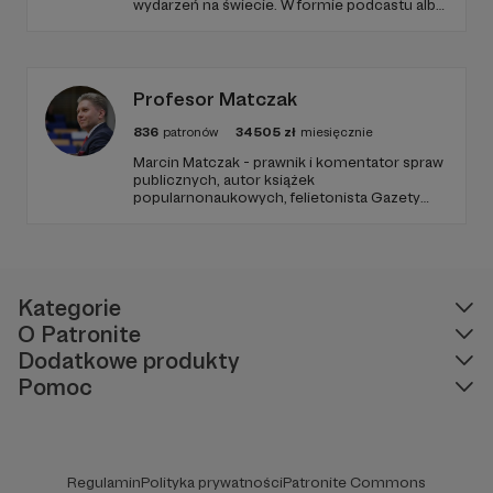
wydarzeń na świecie. W formie podcastu albo
programów na żywo z różnych miejsc na
ziemi.
Profesor Matczak
836
patronów
34505
zł
miesięcznie
Marcin Matczak - prawnik i komentator spraw
publicznych, autor książek
popularnonaukowych, felietonista Gazety
Wyborczej, autor podkastów i filmów
edukacyjnych. Mówi jasno o prawie, filozofii i
języku. Promuje umiarkowanie w życiu
publicznym, walczy z plemiennością i
bańkami informacyjnymi.
Kategorie
O Patronite
Dodatkowe produkty
Pomoc
Regulamin
Polityka prywatności
Patronite Commons