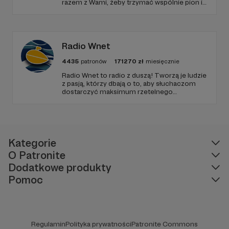
razem z Wami, żeby trzymać wspólnie pion i
poziom. Jeśli chcesz nam w tym pomóc -
zapraszamy, miejsca nie zabraknie. :)
Radio Wnet
4435
patronów
171270
zł
miesięcznie
Radio Wnet to radio z duszą! Tworzą je ludzie
z pasją, którzy dbają o to, aby słuchaczom
dostarczyć maksimum rzetelnego
dziennikarstwa. A mogą to robić, ponieważ
Radio Wnet jest w pełni niezależne i… wolne!
Zachowanie tej właśnie wolności zależy dziś
od Twojego wsparcia!
Kategorie
O Patronite
Dodatkowe produkty
Pomoc
Regulamin
Polityka prywatności
Patronite Commons