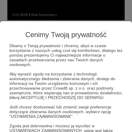
11.01.2026
Brak komentarzy
●
Handlarz
Cenimy Twoją prywatność
Był tym, którego nikt nie podejrzewał. Nie z powodu
geniuszu czy charyzmy, a z uwagi na swą przeciętność.
Kiedy w lutym 1994 roku funkcjonariusze FBI zamknęli
Dbamy o Twoją prywatność i chcemy, abyś w czasie
wrota celi za Aldrichem H. Amesem, Ameryka odkryła, że
korzystania z naszych usług czuł się komfortowo, dlatego też
największe klęski kontrwywiadu nie muszą być sprawką
poniżej prezentujemy Ci najważniejsze informacje o
Aldrich Hazen Ames
Rosario Casas Dupuy
błyskotliwych agentów pod przykrywką. Że czasem stoją
zasadach przetwarzania przez nas Twoich danych
za nimi „szarzy ludzie”…
James Woolsey
+5
osobowych.
Aby wyrazić zgody na korzystanie z technologii
automatycznego śledzenia i zbierania danych, dostęp do
informacji na Twoim urządzeniu końcowym i ich
przechowywanie przez Crowd8 sp. z o.o. oraz podmioty
zewnętrzne, które wspierają nas w prowadzeniu działalności,
kliknij AKCEPTUJĘ I PRZECHODZĘ DO SERWISU.
Jeśli chcesz dostosować lub zmienić swoje preferencje
dotyczące zbierania danych osobowych, wybierz opcję
"USTAWIENIA ZAAWANSOWANE".
Zgoda jest dobrowolna i możesz ją wycofać w
USTAWIENIACH ZAAWANSOWANYCH, gdzie jest także