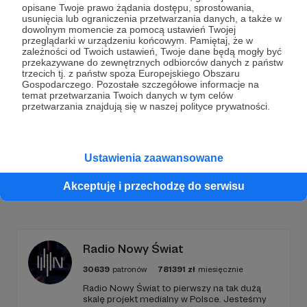
opisane Twoje prawo żądania dostępu, sprostowania,
usunięcia lub ograniczenia przetwarzania danych, a także w
Dołącz do grona Patronów!
dowolnym momencie za pomocą ustawień Twojej
przeglądarki w urządzeniu końcowym. Pamiętaj, że w
zależności od Twoich ustawień, Twoje dane będą mogły być
Wesprzyj działalność Autora
Marcin Ogdowski
już
przekazywane do zewnętrznych odbiorców danych z państw
teraz!
trzecich tj. z państw spoza Europejskiego Obszaru
Gospodarczego. Pozostałe szczegółowe informacje na
temat przetwarzania Twoich danych w tym celów
przetwarzania znajdują się w naszej polityce prywatności.
Zostań Patronem
Ustawienia zaawansowane
Akceptuję i przechodzę do serwisu
Promowani autorzy
Radio Nowy Świat
30639
patronów
781391
zł
miesięcznie
Radio Nowy Świat to pierwszy na tak dużą
skalę projekt medialny w Polsce. Jesteśmy