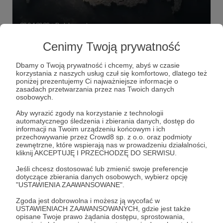
30.04.2026
Brak komentarzy
●
Cenimy Twoją prywatność
Przestrzeń
rosja „od zawsze” była przekonana, że ma coś, co
Dbamy o Twoją prywatność i chcemy, abyś w czasie
gwarantuje jej przetrwanie – przestrzeń.
korzystania z naszych usług czuł się komfortowo, dlatego też
poniżej prezentujemy Ci najważniejsze informacje o
II wojna światowa
Ural
ZSRR
+5
zasadach przetwarzania przez nas Twoich danych
osobowych.
Aby wyrazić zgody na korzystanie z technologii
automatycznego śledzenia i zbierania danych, dostęp do
informacji na Twoim urządzeniu końcowym i ich
przechowywanie przez Crowd8 sp. z o.o. oraz podmioty
zewnętrzne, które wspierają nas w prowadzeniu działalności,
kliknij AKCEPTUJĘ I PRZECHODZĘ DO SERWISU.
Jeśli chcesz dostosować lub zmienić swoje preferencje
dotyczące zbierania danych osobowych, wybierz opcję
"USTAWIENIA ZAAWANSOWANE".
Zgoda jest dobrowolna i możesz ją wycofać w
USTAWIENIACH ZAAWANSOWANYCH, gdzie jest także
Dołącz do grona Patronów!
opisane Twoje prawo żądania dostępu, sprostowania,