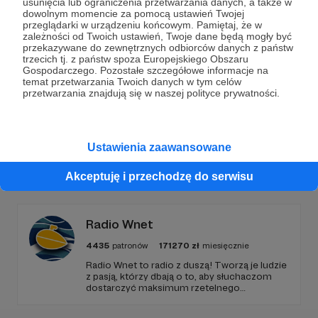
usunięcia lub ograniczenia przetwarzania danych, a także w
dowolnym momencie za pomocą ustawień Twojej
Wesprzyj działalność Autora
Marcin Ogdowski
już
przeglądarki w urządzeniu końcowym. Pamiętaj, że w
zależności od Twoich ustawień, Twoje dane będą mogły być
teraz!
przekazywane do zewnętrznych odbiorców danych z państw
trzecich tj. z państw spoza Europejskiego Obszaru
Gospodarczego. Pozostałe szczegółowe informacje na
temat przetwarzania Twoich danych w tym celów
Zostań Patronem
przetwarzania znajdują się w naszej polityce prywatności.
Ustawienia zaawansowane
Promowani autorzy
Akceptuję i przechodzę do serwisu
Radio Wnet
4435
patronów
171270
zł
miesięcznie
Radio Wnet to radio z duszą! Tworzą je ludzie
z pasją, którzy dbają o to, aby słuchaczom
dostarczyć maksimum rzetelnego
dziennikarstwa. A mogą to robić, ponieważ
Radio Wnet jest w pełni niezależne i… wolne!