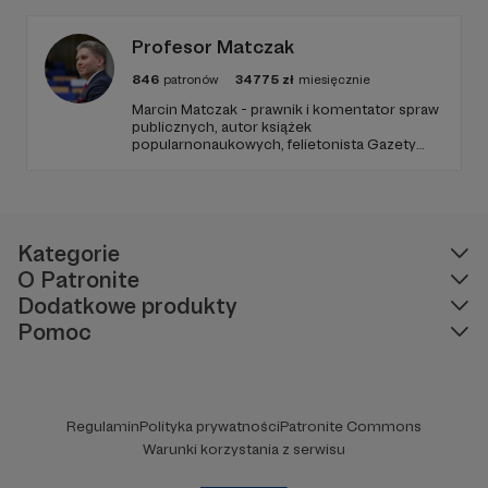
Zachowanie tej właśnie wolności zależy dziś
od Twojego wsparcia!
Profesor Matczak
846
patronów
34775
zł
miesięcznie
Marcin Matczak - prawnik i komentator spraw
publicznych, autor książek
popularnonaukowych, felietonista Gazety
Wyborczej, autor podkastów i filmów
edukacyjnych. Mówi jasno o prawie, filozofii i
języku. Promuje umiarkowanie w życiu
publicznym, walczy z plemiennością i
bańkami informacyjnymi.
Kategorie
O Patronite
Dodatkowe produkty
Pomoc
Regulamin
Polityka prywatności
Patronite Commons
Warunki korzystania z serwisu