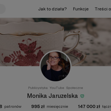
Jak to działa?
Funkcje
Treści 
Publicystyka
YouTube
Społeczne
Monika Jaruzelska
8
995
zł
147 000
zł
patronów
miesięcznie
łącz