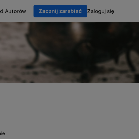
od Autorów
Zacznij zarabiać
Zaloguj się
nie