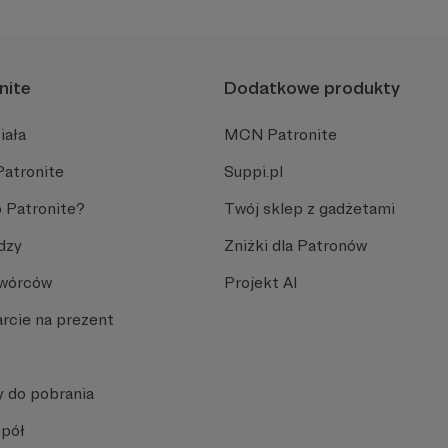
nite
Dodatkowe produkty
iała
MCN Patronite
Patronite
Suppi.pl
 Patronite?
Twój sklep z gadżetami
dzy
Zniżki dla Patronów
Twórców
Projekt AI
rcie na prezent
y do pobrania
spół