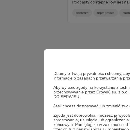
Podcasty dostępne również na
podcast
mjzaprasza
mon
Dbamy o Twoją prywatność i chcemy, abyś 
informacje o zasadach przetwarzania pr
Aby wyrazić zgody na korzystanie z techn
przechowywanie przez Crowd8 sp. z o.o.
DO SERWISU.
Jeśli chcesz dostosować lub zmienić sw
Zgoda jest dobrowolna i możesz ją wyc
sprostowania, usunięcia lub ograniczeni
końcowym. Pamiętaj, że w zależności od
trzecich tj. z państw spoza Europejskie