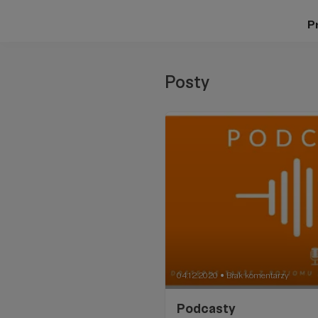
Pr
Posty
04.12.2020
Brak komentarzy
●
Podcasty