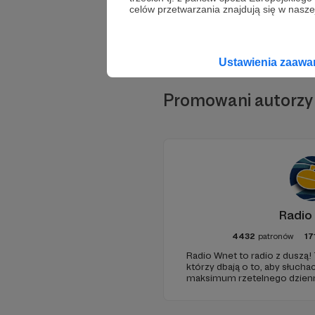
celów przetwarzania znajdują się w naszej
Ustawienia zaaw
Promowani autorzy
Radio
4432
patronów
17
Radio Wnet to radio z duszą! 
którzy dbają o to, aby słuc
maksimum rzetelnego dzienni
ponieważ Radio Wnet jest w p
Zachowanie tej właśnie woln
wsparcia!