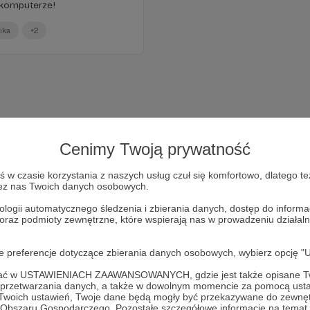
 komputerze!
ika
+2
Cenimy Twoją prywatność
w czasie korzystania z naszych usług czuł się komfortowo, dlatego te
zez nas Twoich danych osobowych.
ologii automatycznego śledzenia i zbierania danych, dostęp do inform
 oraz podmioty zewnętrzne, które wspierają nas w prowadzeniu dział
Dołącz do grona Patronów!
oje preferencje dotyczące zbierania danych osobowych, wybierz op
Wesprzyj działalność Autora
Monika Jaruzelska
już teraz!
ofać w USTAWIENIACH ZAAWANSOWANYCH, gdzie jest także opisane Tw
a przetwarzania danych, a także w dowolnym momencie za pomocą usta
 Twoich ustawień, Twoje dane będą mogły być przekazywane do zewnę
go Obszaru Gospodarczego. Pozostałe szczegółowe informacje na temat