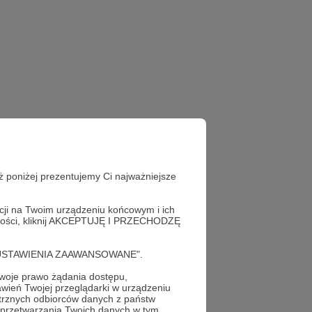
ż poniżej prezentujemy Ci najważniejsze
acji na Twoim urządzeniu końcowym i ich
alności, kliknij AKCEPTUJĘ I PRZECHODZĘ
cję "USTAWIENIA ZAAWANSOWANE".
oje prawo żądania dostępu,
wień Twojej przeglądarki w urządzeniu
trznych odbiorców danych z państw
 przetwarzania Twoich danych w tym