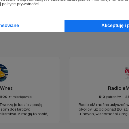
Zostań Patronem
 polityce prywatności.
ansowane
Akceptuję i 
 Wnet
Radio eM
1100
zł
miesięcznie
510
patronów
2
Tworzą je ludzie z pasją,
Radio eM można usłyszeć w
haczom dostarczyć
okolicy już od ponad 20 lat.
karstwa. A mogą to robić,
u innych, wiadomości z regi
ełni niezależne i… wolne!
dobry humor. To wszystko z
ości zależy dziś od Twojego
nami każdego dnia, a teraz
naszymi Patronami!