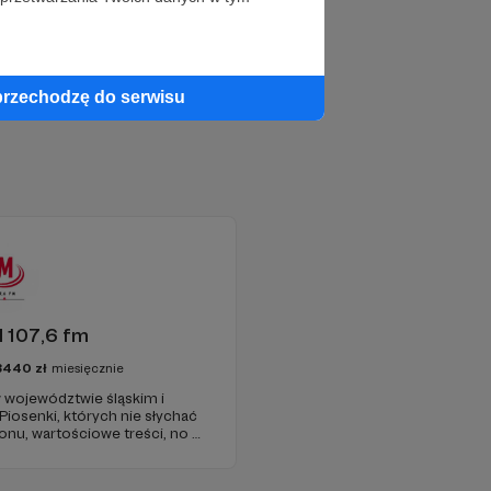
przechodzę do serwisu
 107,6 fm
3440
zł
miesięcznie
 województwie śląskim i
 Piosenki, których nie słychać
onu, wartościowe treści, no i
najdziecie u nas. Jesteście z
 zachęcamy - zostańcie