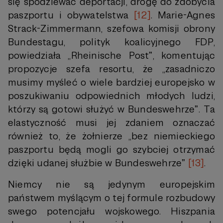
się spodziewać deportacji, drogę do zdobycia
paszportu i obywatelstwa
[12]
. Marie-Agnes
Strack-Zimmermann, szefowa komisji obrony
Bundestagu, polityk koalicyjnego FDP,
powiedziała „Rheinische Postˮ, komentując
propozycje szefa resortu, że „zasadniczo
musimy myśleć o wiele bardziej europejsko w
poszukiwaniu odpowiednich młodych ludzi,
którzy są gotowi służyć w Bundeswehrzeˮ. Ta
elastyczność musi jej zdaniem oznaczać
również to, że żołnierze „bez niemieckiego
paszportu będą mogli go szybciej otrzymać
dzięki udanej służbie w Bundeswehrzeˮ
[13]
.
Niemcy nie są jedynym europejskim
państwem myślącym o tej formule rozbudowy
swego potencjału wojskowego. Hiszpania