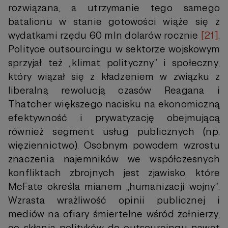
rozwiązana, a utrzymanie tego samego
batalionu w stanie gotowości wiąże się z
wydatkami rzędu 60 mln dolarów rocznie
[21]
.
Polityce outsourcingu w sektorze wojskowym
sprzyjał też „klimat polityczny” i społeczny,
który wiązał się z kładzeniem w związku z
liberalną rewolucją czasów Reagana i
Thatcher większego nacisku na ekonomiczną
efektywność i prywatyzację obejmującą
również segment usług publicznych (np.
więziennictwo). Osobnym powodem wzrostu
znaczenia najemników we współczesnych
konfliktach zbrojnych jest zjawisko, które
McFate określa mianem „humanizacji wojny”.
Wzrasta wrażliwość opinii publicznej i
mediów na ofiary śmiertelne wśród żołnierzy,
co skłania polityków do outsourcingu nawet