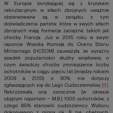
W Europie borykającej się z kryzysem
rekrutacyjnym w siłach zbrojnych uważnie
obserwowane są w związku z tym
doświadczenia państw, które w swych siłach
zbrojnych mają formacje zaciężne, takich jak
choćby Francja. Już w 2015 roku w swym
raporcie Wysoka Komisja ds. Oceny Stanu
Militarnego (HCECM) zauważyła, że wyraźny
spadek popularności służby wojskowej, o
czym świadczy choćby zmniejszenie liczby
ochotników w ciągu pięciu lat (między rokiem
2009 a 2015) o 30%, nie dotyczy
zgłaszających się do Legii Cudzoziemskiej
[8]
.
Rekrutowała ona corocznie (w okresie
objętym raportem – M.B.) 1000 ochotników, z
czego 85% stanowili cudzoziemcy. Wyboru
dokonywano z grona ok. 8 tys. chętnych.