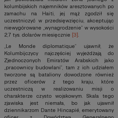
kolumbijskich najemników aresztowanych po
zamachu na Haiti, jej mąż zgodził się
uczestniczyć w przedsięwzięciu, akceptując
niewygórowane „wynagrodzenie” w wysokości
2,7 tys. dolarów miesięcznie
[3]
.
„Le Monde diplomatique” ujawnił, że
Kolumbijczycy najczęściej wyjeżdżają do
Zjednoczonych Emiratów Arabskich jako
„pracownicy budowlani”, tam z ich udziałem
tworzone są bataliony dowodzone również
przez oficerów z tego kraju, które
uczestniczą w realizowaniu misji o
charakterze czysto wojskowym. Skala tego
zjawiska jest niemała, bo jak ujawnił
dziennikarzom Dante Hincapié, emerytowany
oficer z Dowództwa Generalnego