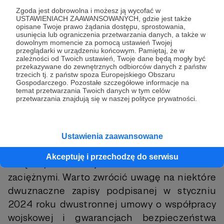
formalnego punktu widzenia hiszpański
Zgoda jest dobrowolna i możesz ją wycofać w
USTAWIENIACH ZAAWANSOWANYCH, gdzie jest także
legion nie jest ani jednostką, ani korpusem,
opisane Twoje prawo żądania dostępu, sprostowania,
ani specjalnością. Jest to grupa jednostek o
usunięcia lub ograniczenia przetwarzania danych, a także w
dowolnym momencie za pomocą ustawień Twojej
różnej hierarchicznej zależności. Jedynym
przeglądarki w urządzeniu końcowym. Pamiętaj, że w
zależności od Twoich ustawień, Twoje dane będą mogły być
ciałem, dzięki którego funkcjonowaniu można
przekazywane do zewnętrznych odbiorców danych z państw
mówić o pewnej odrębności, jest zbierająca
trzecich tj. z państw spoza Europejskiego Obszaru
Gospodarczego. Pozostałe szczegółowe informacje na
się dwa razy w roku Rada Instytucjonalna
temat przetwarzania Twoich danych w tym celów
przetwarzania znajdują się w naszej polityce prywatności.
Legionu, która omawia kwestie związane ze
„specyfiką służby”
[15]
.
Niewykluczone, że w najbliższych latach
Ustawienia zaawansowane
będziemy mieć do czynienia z nowymi ideami
Akceptuję i przechodzę do serwisu
związanymi z wojskami cudzoziemskimi i
zaciężnymi. Warto zwrócić uwagę na niektóre
dwuznaczne zapisy podpisanej w styczniu
2024 roku dwustronnej umowy o współpracy
wojskowej i gwarancjach bezpieczeństwa