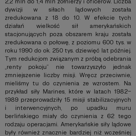
2,2 mln do 1,4 mln żołnierzy i oficerów. Liczba
dywizji w siłach lądowych została
zredukowana z 18 do 10. W efekcie tych
działań wielkość sił amerykańskich
stacjonujących poza obszarem kraju została
zredukowana o połowę, z poziomu 600 tys. w
roku 1990 do ok. 250 tys. dziewięć lat później.
Tym redukcjom związanym z próbą odebrania
„renty pokoju” nie towarzyszyło jednak
zmniejszenie liczby misji. Wręcz przeciwnie,
mieliśmy tu do czynienia ze wzrostem. Na
przykład siły Marines, które w latach 1982–
1989 przeprowadziły 15 misji stabilizacyjnych
i interwencyjnych, po upadku muru
berlińskiego miały do czynienia z 62 tego
rodzaju operacjami. Amerykańskie siły lądowe
były również znacznie bardziej niż wcześniej