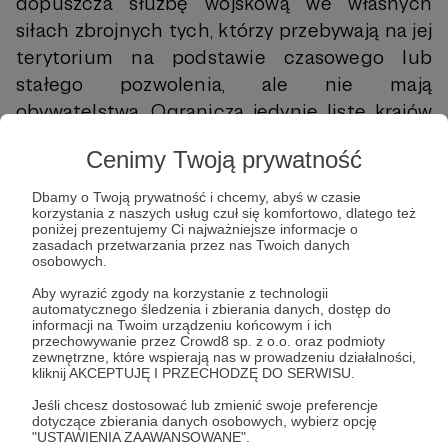
dopuszcza służbę wojskową we własnych
siłach zbrojnych tych, którzy przebywają na jej
terytorium na podstawie czasowego lub
stałego pozwolenia, ale nie mają
obywatelstwa. Ogranicza jedynie listę krajów
pochodzenia (są to głównie
Cenimy Twoją prywatność
hiszpańskojęzyczne państwa Ameryki
Łacińskiej), z których przybysze mogą ubiegać
Dbamy o Twoją prywatność i chcemy, abyś w czasie
korzystania z naszych usług czuł się komfortowo, dlatego też
się o przyjęcie do służby
[14]
. Hiszpania ma
poniżej prezentujemy Ci najważniejsze informacje o
też Tercio de Extranjeros, odpowiednik
zasadach przetwarzania przez nas Twoich danych
osobowych.
francuskiej Legii Cudzoziemskiej. Jednostka
Aby wyrazić zgody na korzystanie z technologii
została utworzona dekretem królewskim w
automatycznego śledzenia i zbierania danych, dostęp do
1920 roku i na początku lat 90. ubiegłego
informacji na Twoim urządzeniu końcowym i ich
przechowywanie przez Crowd8 sp. z o.o. oraz podmioty
wieku miała zostać rozwiązana, zarówno ze
zewnętrzne, które wspierają nas w prowadzeniu działalności,
kliknij AKCEPTUJĘ I PRZECHODZĘ DO SERWISU.
względu na demoralizację, jak i silne związki z
reżimem Franco. Przetrwała jednak i obecnie
Jeśli chcesz dostosować lub zmienić swoje preferencje
dotyczące zbierania danych osobowych, wybierz opcję
służy w niej 4500 żołnierzy i oficerów. Z
"USTAWIENIA ZAAWANSOWANE".