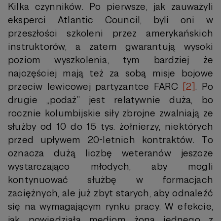
Kilka czynników. Po pierwsze, jak zauważyli
eksperci Atlantic Council, byli oni w
przeszłości szkoleni przez amerykańskich
instruktorów, a zatem gwarantują wysoki
poziom wyszkolenia, tym bardziej że
najczęściej mają też za sobą misje bojowe
przeciw lewicowej partyzantce FARC
[2]
. Po
drugie „podaż” jest relatywnie duża, bo
rocznie kolumbijskie siły zbrojne zwalniają ze
służby od 10 do 15 tys. żołnierzy, niektórych
przed upływem 20-letnich kontraktów. To
oznacza dużą liczbę weteranów jeszcze
wystarczająco młodych, aby mogli
kontynuować służbę w formacjach
zaciężnych, ale już zbyt starych, aby odnaleźć
się na wymagającym rynku pracy. W efekcie,
jak powiedziała mediom żona jednego z