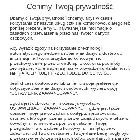
Post dostępny tylko dla Patronów
Cenimy Twoją prywatność
Aby zobaczyć ten materiał musisz być zalogowany
Dbamy o Twoją prywatność i chcemy, abyś w czasie
korzystania z naszych usług czuł się komfortowo, dlatego też
poniżej prezentujemy Ci najważniejsze informacje o
Zostań Patronem
zasadach przetwarzania przez nas Twoich danych
osobowych.
Zaloguj się
Aby wyrazić zgody na korzystanie z technologii
automatycznego śledzenia i zbierania danych, dostęp do
informacji na Twoim urządzeniu końcowym i ich
przechowywanie przez Crowd8 sp. z o.o. oraz podmioty
Donald Trump
Władimir Putin
Mołdawia
Gruzja
zewnętrzne, które wspierają nas w prowadzeniu działalności,
kliknij AKCEPTUJĘ I PRZECHODZĘ DO SERWISU.
państwa nadbałtyckie
NATO
wsparcie dla Ukrainy
Jeśli chcesz dostosować lub zmienić swoje preferencje
rozmowy pokojowe
dotyczące zbierania danych osobowych, wybierz opcję
"USTAWIENIA ZAAWANSOWANE".
Udostępnij
Zgoda jest dobrowolna i możesz ją wycofać w
USTAWIENIACH ZAAWANSOWANYCH, gdzie jest także
opisane Twoje prawo żądania dostępu, sprostowania,
usunięcia lub ograniczenia przetwarzania danych, a także w
dowolnym momencie za pomocą ustawień Twojej
przeglądarki w urządzeniu końcowym. Pamiętaj, że w
zależności od Twoich ustawień, Twoje dane będą mogły być
przekazywane do zewnętrznych odbiorców danych z państw