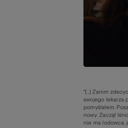
"(...) Zanim zdec
swojego lekarza 
pomyślałem. Posz
nowy. Zaczął lśni
nie ma lodowca, je