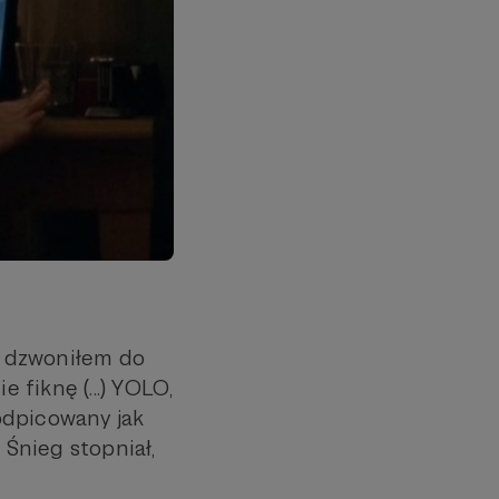
zy dzwoniłem do
fiknę (...) YOLO,
odpicowany jak
 Śnieg stopniał,