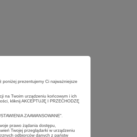
ż poniżej prezentujemy Ci najważniejsze
acji na Twoim urządzeniu końcowym i ich
alności, kliknij AKCEPTUJĘ I PRZECHODZĘ
cję "USTAWIENIA ZAAWANSOWANE".
oje prawo żądania dostępu,
wień Twojej przeglądarki w urządzeniu
trznych odbiorców danych z państw