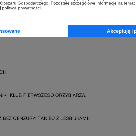
go Obszaru Gospodarczego. Pozostałe szczegółowe informacje na temat
 polityce prywatności.
Fetysz
Zobacz 
ansowane
Akceptuję i 
CH.
NIKI: KLUB PIERWSZEGO GRZYBIARZA.
 BEZ CENZURY: TANIEC Z LESBIJKAMI.