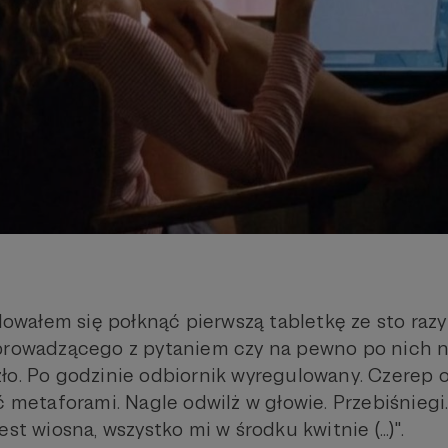
ydowałem się połknąć pierwszą tabletkę ze sto ra
prowadzącego z pytaniem czy na pewno po nich nie 
ło. Po godzinie odbiornik wyregulowany. Czerep 
ć metaforami. Nagle odwilż w głowie. Przebiśniegi.
st wiosna, wszystko mi w środku kwitnie (...)".