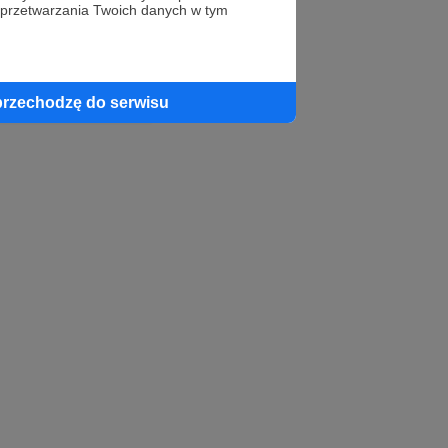
 przetwarzania Twoich danych w tym
profil autora
przechodzę do serwisu