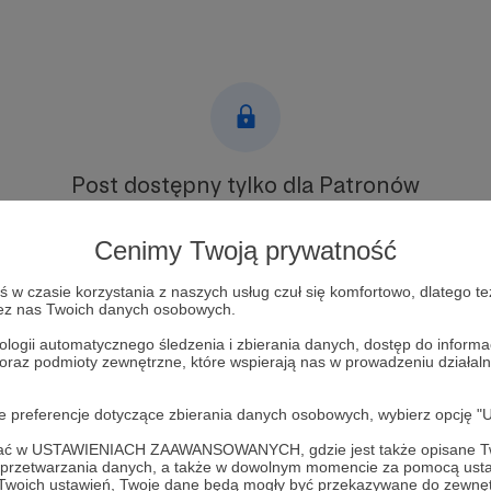
Post dostępny tylko dla Patronów
Aby zobaczyć ten materiał musisz być zalogowany
Cenimy Twoją prywatność
Zostań Patronem
w czasie korzystania z naszych usług czuł się komfortowo, dlatego te
zez nas Twoich danych osobowych.
Zaloguj się
ologii automatycznego śledzenia i zbierania danych, dostęp do inform
 oraz podmioty zewnętrzne, które wspierają nas w prowadzeniu dział
felieton
wiosna
zdrowie psychiczne
oje preferencje dotyczące zbierania danych osobowych, wybierz op
ofać w USTAWIENIACH ZAAWANSOWANYCH, gdzie jest także opisane Tw
a przetwarzania danych, a także w dowolnym momencie za pomocą usta
 Twoich ustawień, Twoje dane będą mogły być przekazywane do zewnę