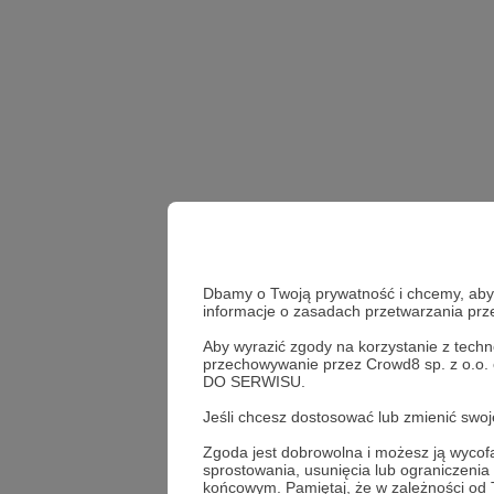
Dbamy o Twoją prywatność i chcemy, abyś 
informacje o zasadach przetwarzania pr
Aby wyrazić zgody na korzystanie z techn
przechowywanie przez Crowd8 sp. z o.o.
DO SERWISU.
Bartek Fetysz
ADHD
Jeśli chcesz dostosować lub zmienić sw
Zgoda jest dobrowolna i możesz ją wyc
sprostowania, usunięcia lub ograniczeni
Udostępnij
końcowym. Pamiętaj, że w zależności od