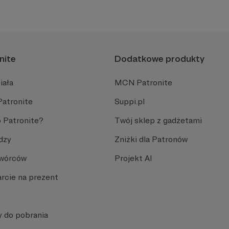
nite
Dodatkowe produkty
iała
MCN Patronite
Patronite
Suppi.pl
 Patronite?
Twój sklep z gadżetami
dzy
Zniżki dla Patronów
Twórców
Projekt AI
rcie na prezent
y do pobrania