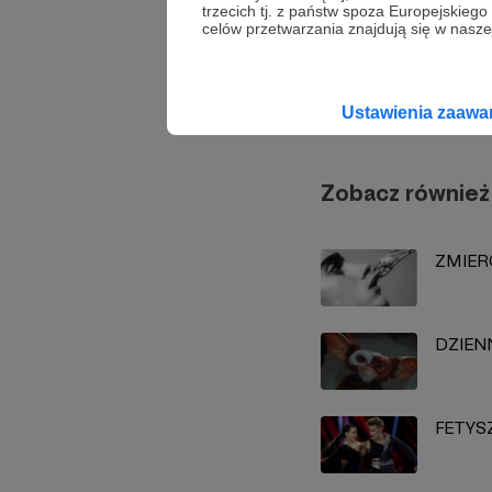
trzecich tj. z państw spoza Europejskie
celów przetwarzania znajdują się w naszej
Bartek 
Ustawienia zaaw
Zobacz również
ZMIER
DZIEN
FETYSZ