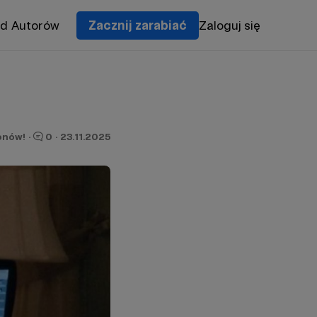
od Autorów
Zacznij zarabiać
Zaloguj się
onów!
·
0
·
23.11.2025