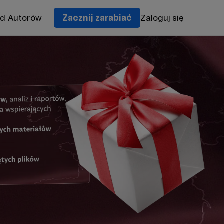
od Autorów
Zacznij zarabiać
Zaloguj się