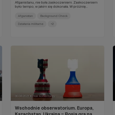
Afganistanu, nie była zaskoczeniem. Zaskoczeniem
było tempo, w jakim się dokonała. W próżnię
bezpieczeństwa gładko i bez większych oporów
weszli talibowie, ustanawiając Islamski Emirat
Afganistan
Background Check
Afganistanu.
Działania militarne
+2
30.08.2021
Brak komentarzy
●
Wschodnie obserwatorium. Europa,
Kazachstan, Ukraina – Rosja gra na