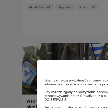
Albert Świdziński
Afganistan
Azja
+7
Dbamy o Twoją prywatność i chcemy, abyś 
informacje o zasadach przetwarzania pr
23.08.2021
Brak komentarzy
●
Aby wyrazić zgody na korzystanie z techn
przechowywanie przez Crowd8 sp. z o.o.
DO SERWISU.
Wschodnie obserwatorium. Operacja
okrążania Ukrainy ma się ku końcowi
Jeśli chcesz dostosować lub zmienić sw