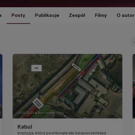
a
Posty
Publikacje
Zespół
Filmy
O autor
14.09.2021
Brak komentarzy
●
Kabul
Implozja, która pochłonęła siły bezpieczeństwa