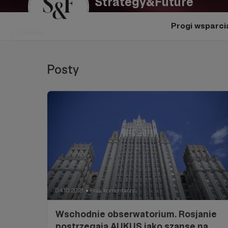
Strategy&Future
Progi wsparci
Posty
04.10.2021
Brak komentarzy
●
Wschodnie obserwatorium. Rosjanie
postrzegają AUKUS jako szansę na