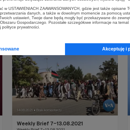
ofać w USTAWIENIACH ZAAWANSOWANYCH, gdzie jest także opisane Tw
Albert Świdziński
Afganistan
Azja
+6
a przetwarzania danych, a także w dowolnym momencie za pomocą usta
 Twoich ustawień, Twoje dane będą mogły być przekazywane do zewnę
go Obszaru Gospodarczego. Pozostałe szczegółowe informacje na temat
 polityce prywatności.
ansowane
Akceptuję i 
14.08.2021
Brak komentarzy
●
Weekly Brief 7–13.08.2021
Weekly Brief 7–13.08.2021