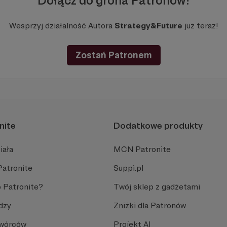
Dołącz do grona Patronów!
Wesprzyj działalność Autora
Strategy&Future
już teraz!
Zostań Patronem
nite
Dodatkowe produkty
iała
MCN Patronite
Patronite
Suppi.pl
 Patronite?
Twój sklep z gadżetami
dzy
Zniżki dla Patronów
Twórców
Projekt AI