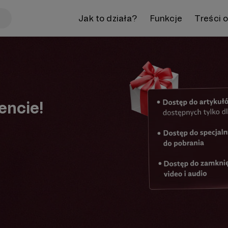
Jak to działa?
Funkcje
Treści 
encie!