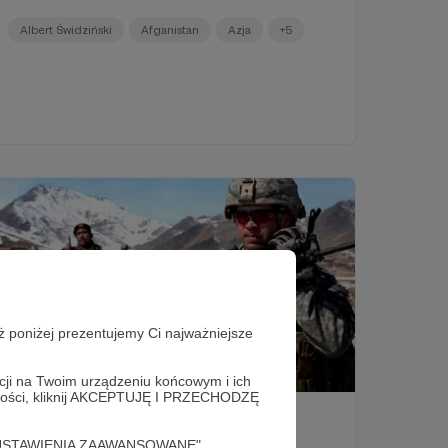
Albert Świdziński
Afganistan
Azja
+5
ż poniżej prezentujemy Ci najważniejsze
21.08.2021
Brak komentarzy
●
acji na Twoim urządzeniu końcowym i ich
alności, kliknij AKCEPTUJĘ I PRZECHODZĘ
Afghanistan: Consequences for
World History
cję "USTAWIENIA ZAAWANSOWANE".