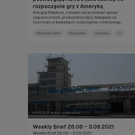
rozpoczęcie gry z Ameryką
Siergiej Riabkow, rosyjski wiceminister spraw
zagranicznych, przewodniczący delegacji na
rozmowy w kwestiach rozbrojenia i równowagi
strategicznej, których druga runda odbyła się w
Genewie, powiedział mediom, że kwestie związane z
Marek Budzisz
Afganistan
Australia
+7
AUKUS, sojuszem wojskowym Stanów
Zjednoczonych, Wielkiej Brytanii i Australii, nie będą
przedmiotem rozmów.
04.09.2021
Brak komentarzy
●
Weekly Brief 28.08 – 3.09.2021
Weekly Brief 28.08 – 3.09.2021