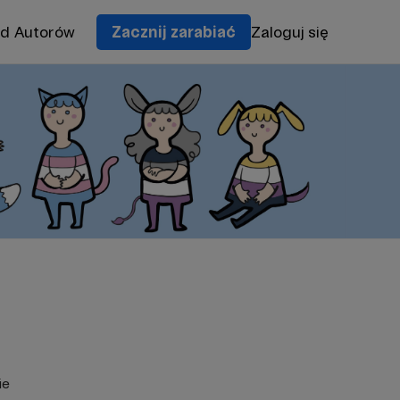
od Autorów
Zacznij zarabiać
Zaloguj się
ie