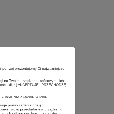
ż poniżej prezentujemy Ci najważniejsze
acji na Twoim urządzeniu końcowym i ich
alności, kliknij AKCEPTUJĘ I PRZECHODZĘ
cję "USTAWIENIA ZAAWANSOWANE".
oje prawo żądania dostępu,
wień Twojej przeglądarki w urządzeniu
trznych odbiorców danych z państw