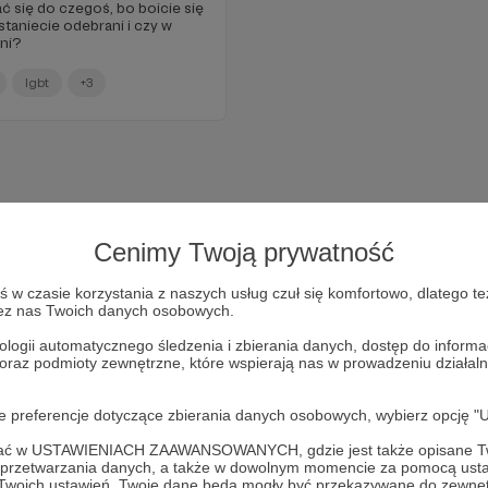
ć się do czegoś, bo boicie się
staniecie odebrani i czy w
ni?
lgbt
+3
Cenimy Twoją prywatność
w czasie korzystania z naszych usług czuł się komfortowo, dlatego te
zez nas Twoich danych osobowych.
ologii automatycznego śledzenia i zbierania danych, dostęp do inform
 oraz podmioty zewnętrzne, które wspierają nas w prowadzeniu dział
Dołącz do grona Patronów!
oje preferencje dotyczące zbierania danych osobowych, wybierz op
ofać w USTAWIENIACH ZAAWANSOWANYCH, gdzie jest także opisane Tw
Wesprzyj działalność Autora
Szarosen
już teraz!
a przetwarzania danych, a także w dowolnym momencie za pomocą usta
 Twoich ustawień, Twoje dane będą mogły być przekazywane do zewnę