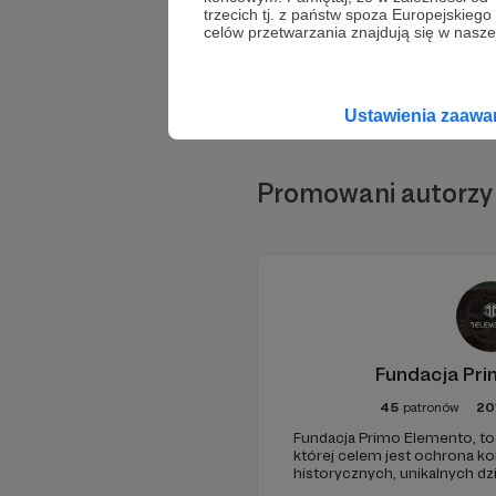
trzecich tj. z państw spoza Europejskie
celów przetwarzania znajdują się w naszej
Ustawienia zaaw
Promowani autorzy
Fundacja Pr
45
patronów
20
Fundacja Primo Elemento, to 
której celem jest ochrona ko
historycznych, unikalnych dzi