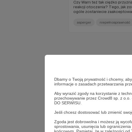
Czy Wam też tak ciężko przyzna
reakcji otoczenia? Tego, jak zo
ogóle zostaniecie zaakceptowa
asperger
niepełnosprawność
Dbamy o Twoją prywatność i chcemy, abyś 
informacje o zasadach przetwarzania pr
Aby wyrazić zgody na korzystanie z techn
przechowywanie przez Crowd8 sp. z o.o.
DO SERWISU.
Jeśli chcesz dostosować lub zmienić sw
Zgoda jest dobrowolna i możesz ją wyc
sprostowania, usunięcia lub ograniczeni
końcowym. Pamiętaj, że w zależności od