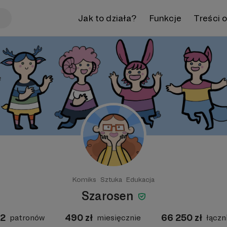
Jak to działa?
Funkcje
Treści 
Komiks
Sztuka
Edukacja
Szarosen
2
490
zł
66 250
zł
patronów
miesięcznie
łączn