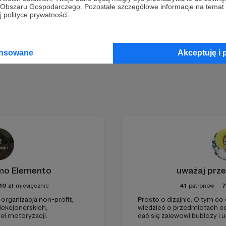
go Obszaru Gospodarczego. Pozostałe szczegółowe informacje na temat
 polityce prywatności.
Zostań Patronem
ansowane
Akceptuję i 
imo Elemento
uważaj prz
10
zł
miesięcznie
41
patronów
7
organizacja non-profit,
Prosto o dizajnie. O tym co
lekcjonerskich,
wiedzieć o przedmiotach c
eł motoryzacji.
dać się zalewowi bublozy i
Jak zamiast tandetnych atr