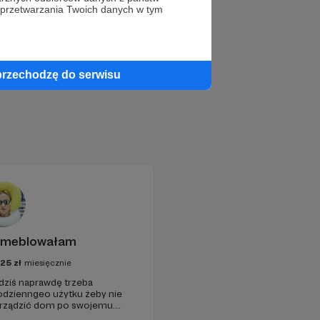
 przetwarzania Twoich danych w tym
przechodzę do serwisu
emeblowałam
25
zł
miesięcznie
 dziś naprawdę trzeba
odzienngeo użytku żeby nie
 urządzić dom po swojemu.
ap, za podobne pieniądze,