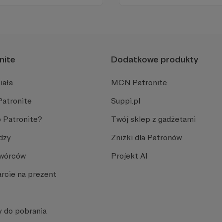
znaleźć perełki. Bez cenzury
nite
Dodatkowe produkty
iała
MCN Patronite
Patronite
Suppi.pl
 Patronite?
Twój sklep z gadżetami
dzy
Zniżki dla Patronów
Twórców
Projekt AI
rcie na prezent
y do pobrania