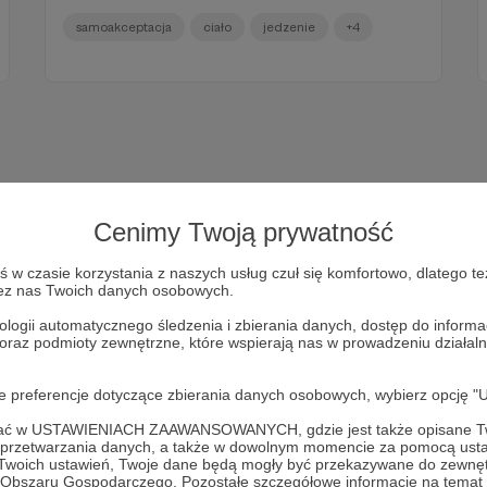
samoakceptacja
ciało
jedzenie
+4
Cenimy Twoją prywatność
w czasie korzystania z naszych usług czuł się komfortowo, dlatego te
zez nas Twoich danych osobowych.
ologii automatycznego śledzenia i zbierania danych, dostęp do inform
 oraz podmioty zewnętrzne, które wspierają nas w prowadzeniu dział
Dołącz do grona Patronów!
oje preferencje dotyczące zbierania danych osobowych, wybierz op
Wesprzyj działalność Autora
Szarosen
już teraz!
ofać w USTAWIENIACH ZAAWANSOWANYCH, gdzie jest także opisane Tw
a przetwarzania danych, a także w dowolnym momencie za pomocą usta
 Twoich ustawień, Twoje dane będą mogły być przekazywane do zewnę
go Obszaru Gospodarczego. Pozostałe szczegółowe informacje na temat
Zostań Patronem