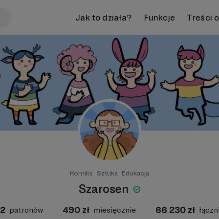
Jak to działa?
Funkcje
Treści 
Komiks
Sztuka
Edukacja
Szarosen
2
490
zł
66 230
zł
patronów
miesięcznie
łączn