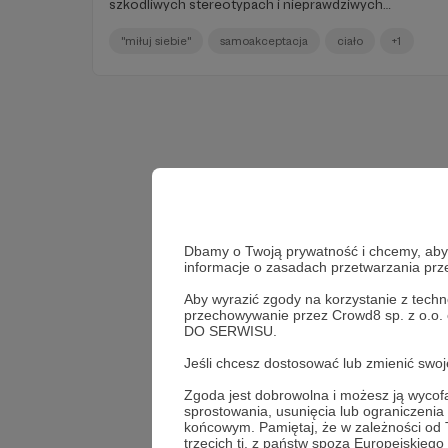
szkodliwych stereotypach i nieprawdziwych
przekonaniach. Każą nam cierpieć, gdy jesteśmy
samotni i zazdrościć tym, którzy są zakochani. A
"miłuj siebie"
samoakceptacja
ciało
+1
gdyby ten walentynkowy okres w roku rzeczywiście
poświęcić na refleksje o miłości? Pomyślmy na
przykład: skąd możemy wiedzieć, czy para, która
trzyma się za dłonie w kawiarni i patrzy sobie w oczy,
nie mierzy się na co dzień z przemocą czy z
manipulacją?
Dbamy o Twoją prywatność i chcemy, abyś 
informacje o zasadach przetwarzania pr
Aby wyrazić zgody na korzystanie z techn
przechowywanie przez Crowd8 sp. z o.o.
DO SERWISU.
Jeśli chcesz dostosować lub zmienić sw
Zgoda jest dobrowolna i możesz ją wyc
sprostowania, usunięcia lub ograniczeni
końcowym. Pamiętaj, że w zależności od
trzecich tj. z państw spoza Europejskie