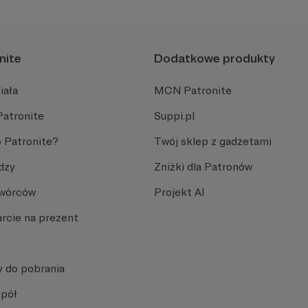
nite
Dodatkowe produkty
iała
MCN Patronite
Patronite
Suppi.pl
 Patronite?
Twój sklep z gadżetami
dzy
Zniżki dla Patronów
Twórców
Projekt AI
rcie na prezent
y do pobrania
spół