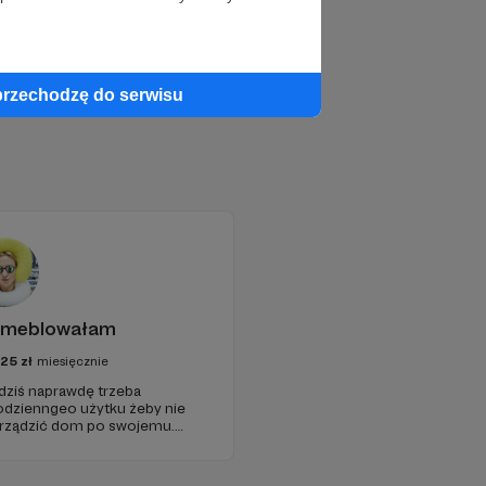
przechodzę do serwisu
emeblowałam
25
zł
miesięcznie
 dziś naprawdę trzeba
odzienngeo użytku żeby nie
 urządzić dom po swojemu.
ap, za podobne pieniądze,
 i owijania w bawełnę.