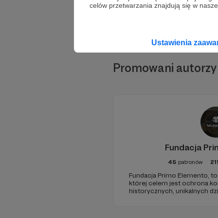
celów przetwarzania znajdują się w naszej
Ustawienia zaaw
Promowani autorzy
Fundacja Pr
45
patronów
21
Fundacja Primo Elemento, to 
której celem jest ochrona ko
historycznych, unikalnych dzi