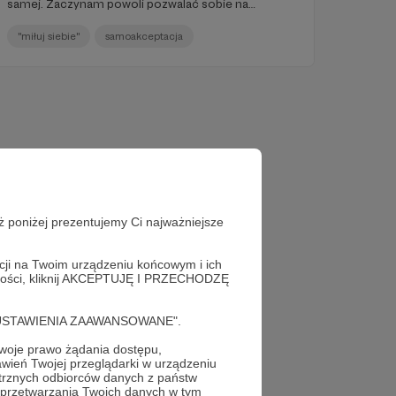
samej. Zaczynam powoli pozwalać sobie na
stawianie własnych potrzeb nad potrzeby innych,
chociaż jest to trudne, jest to dla mnie całkowicie
"miłuj siebie"
samoakceptacja
nowe.
ż poniżej prezentujemy Ci najważniejsze
acji na Twoim urządzeniu końcowym i ich
alności, kliknij AKCEPTUJĘ I PRZECHODZĘ
cję "USTAWIENIA ZAAWANSOWANE".
oje prawo żądania dostępu,
wień Twojej przeglądarki w urządzeniu
trznych odbiorców danych z państw
 przetwarzania Twoich danych w tym