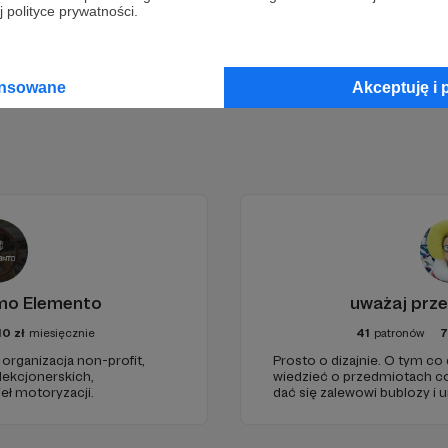
 polityce prywatności.
ansowane
Akceptuję i 
imo Elemento
uważaj prz
10
zł
miesięcznie
41
patronów
7
organizacja non-profit,
Prosto o dizajnie. O tym co
lekcjonerskich,
wiedzieć o przedmiotach c
eł motoryzacji.
dać się zalewowi bublozy i
Jak zamiast tandetnych atr
znaleźć perełki. Bez cenzury