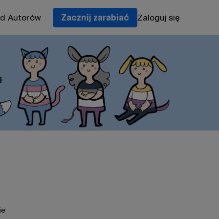
od Autorów
Zacznij zarabiać
Zaloguj się
ie