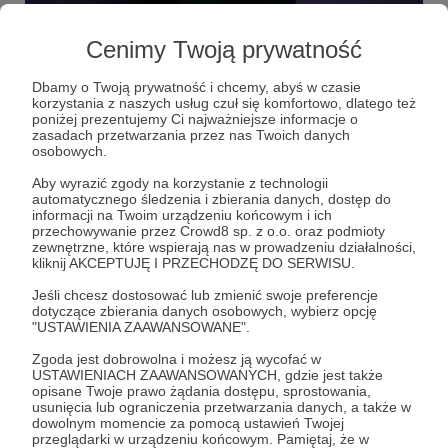
13.03.2024
Brak komentarzy
●
Cenimy Twoją prywatność
Kto dostanie Fryderyka?
Dbamy o Twoją prywatność i chcemy, abyś w czasie
Słuchacze "Rozmów Rawicza" wiedzą swoje!
korzystania z naszych usług czuł się komfortowo, dlatego też
poniżej prezentujemy Ci najważniejsze informacje o
Fryderyki
zasadach przetwarzania przez nas Twoich danych
osobowych.
Aby wyrazić zgody na korzystanie z technologii
automatycznego śledzenia i zbierania danych, dostęp do
informacji na Twoim urządzeniu końcowym i ich
przechowywanie przez Crowd8 sp. z o.o. oraz podmioty
zewnętrzne, które wspierają nas w prowadzeniu działalności,
kliknij AKCEPTUJĘ I PRZECHODZĘ DO SERWISU.
Jeśli chcesz dostosować lub zmienić swoje preferencje
dotyczące zbierania danych osobowych, wybierz opcję
"USTAWIENIA ZAAWANSOWANE".
Zgoda jest dobrowolna i możesz ją wycofać w
USTAWIENIACH ZAAWANSOWANYCH, gdzie jest także
opisane Twoje prawo żądania dostępu, sprostowania,
usunięcia lub ograniczenia przetwarzania danych, a także w
29.02.2024
Brak komentarzy
●
dowolnym momencie za pomocą ustawień Twojej
przeglądarki w urządzeniu końcowym. Pamiętaj, że w