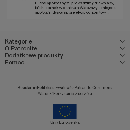
Siłami społecznymi prowadzimy drewniany,
fiński domek w centrum Warszawy - miejsce
spotkań i dyskusji, prelekcji, koncertów,
wystaw, a także pracy warsztatowo-
projektowej. Dołącz do nas!
Kategorie
O Patronite
Dodatkowe produkty
Pomoc
Regulamin
Polityka prywatności
Patronite Commons
Warunki korzystania z serwisu
Unia Europejska