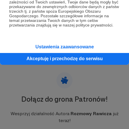
Newsy, Fanty, nowy sezon, Fryderyki...
zależności od Twoich ustawień, Twoje dane będą mogły być
przekazywane do zewnętrznych odbiorców danych z państw
Trochę sporo tematów jak na jeden tekst, ale trudno,
trzecich tj. z państw spoza Europejskiego Obszaru
będę musiał się streszczać :)
Gospodarczego. Pozostałe szczegółowe informacje na
temat przetwarzania Twoich danych w tym celów
fanty
Fryderyki
sezon zero
+5
przetwarzania znajdują się w naszej polityce prywatności.
Ustawienia zaawansowane
Akceptuję i przechodzę do serwisu
Dołącz do grona Patronów!
Wesprzyj działalność Autora
Rozmowy Rawicza
już
teraz!