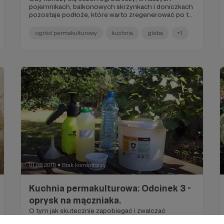
pojemnikach, balkonowych skrzynkach i doniczkach
pozostaje podłoże, które warto zregenerować po to,
aby użyć go ponownie w przyszłym roku. Składniki
podłoża takie jak torf, perlit czy wermikulit zużywają
ogród permakulturowy
kuchnia
gleba
+1
się powoli, wystarczy więc przywrócić mu żyzność,
wyrównać odczyn i uzupełnić składniki mineralne,
aby mogło nam i naszym roślinom ponownie służyć
w następnym sezonie.
01.08.2019
Brak komentarzy
●
Kuchnia permakulturowa: Odcinek 3 -
oprysk na mączniaka.
O tym jak skutecznie zapobiegać i zwalczać
wczesne stadia mączniaka prawdziwego oraz inne