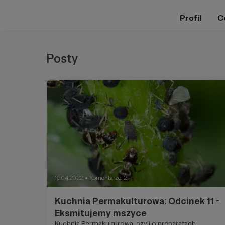
Profil
C
Posty
19.04.2022
Komentarze: 2
●
Kuchnia Permakulturowa: Odcinek 11 -
Eksmitujemy mszyce
Kuchnia Permakulturowa, czyli o preparatach,