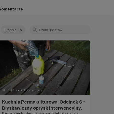
Komentarze
kuchnia
01.07.2020
Brak komentarzy
●
Kuchnia Permakulturowa: Odcinek 6 -
Błyskawiczny oprysk interwencyjny.
Bardzo ciepły i deszczowy początek lata sprzyja