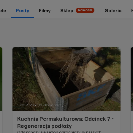
ele
Posty
Filmy
Sklep
Galeria
NOWOŚĆ
16.09.2020
Brak komentarzy
●
Kuchnia Permakulturowa: Odcinek 7 -
Regeneracja podłoży
Gdy kończy się sezon ogrodniczy, w naszych