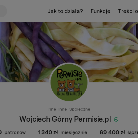
Jak to działa?
Funkcje
Treści 
Inne
Inne
Społeczne
Wojciech Górny Permisie.pl
9
1 340
zł
69 400
zł
patronów
miesięcznie
łącz