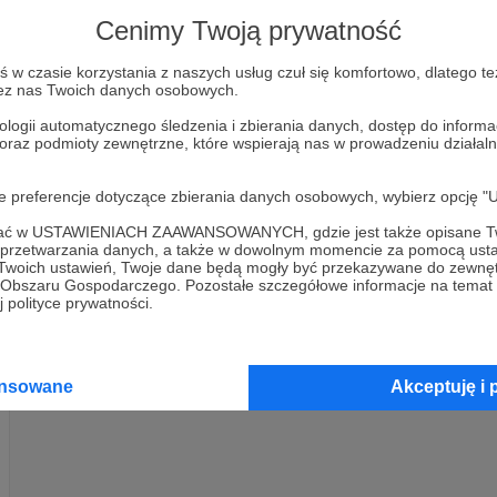
choroby grzybowe.
Cenimy Twoją prywatność
permakultura
ogród permakulturowy
kuchnia
w czasie korzystania z naszych usług czuł się komfortowo, dlatego te
+1
zez nas Twoich danych osobowych.
ologii automatycznego śledzenia i zbierania danych, dostęp do inform
 oraz podmioty zewnętrzne, które wspierają nas w prowadzeniu dział
oje preferencje dotyczące zbierania danych osobowych, wybierz op
ofać w USTAWIENIACH ZAAWANSOWANYCH, gdzie jest także opisane Tw
a przetwarzania danych, a także w dowolnym momencie za pomocą usta
 Twoich ustawień, Twoje dane będą mogły być przekazywane do zewnę
go Obszaru Gospodarczego. Pozostałe szczegółowe informacje na temat
 polityce prywatności.
ansowane
Akceptuję i 