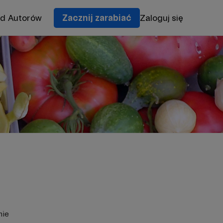
od Autorów
Zacznij zarabiać
Zaloguj się
nie