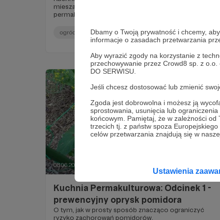
mieszankach, substancjach stosowanych w siedlisku
permakulturowym. Odcinek 5 : Fermentowany sok
roślinny z pokrzywy.
Dbamy o Twoją prywatność i chcemy, abyś 
ogród permakulturowy
kuchnia
opryski
informacje o zasadach przetwarzania pr
Aby wyrazić zgody na korzystanie z techn
przechowywanie przez Crowd8 sp. z o.o.
DO SERWISU.
Jeśli chcesz dostosować lub zmienić sw
Zgoda jest dobrowolna i możesz ją wyc
sprostowania, usunięcia lub ograniczeni
końcowym. Pamiętaj, że w zależności od
trzecich tj. z państw spoza Europejskie
celów przetwarzania znajdują się w naszej
08.06.2019
Brak komentarzy
●
Ustawienia zaaw
Kuchnia Permakulturowa: Odcinek 1 -
prewencyjny oprysk pomidora
O tym, jak w prosty sposób znacząco ograniczyć
ryzyko zachorowań pomidorów.