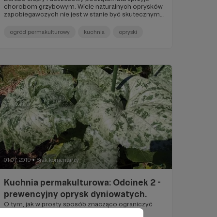
chorobom grzybowym. Wiele naturalnych oprysków
zapobiegawczych nie jest w stanie być skutecznymi,
gdyż deszcz bardzo szybko je spłukuje.
Przedstawiony tu oprysk działa nawet wtedy, gdy
ogród permakulturowy
kuchnia
opryski
wykonamy go w przerwie między jedną burzą a
drugą, najlepiej, jeśli wtedy świeci słońce.
01.07.2019
Brak komentarzy
●
Kuchnia permakulturowa: Odcinek 2 -
prewencyjny oprysk dyniowatych.
O tym, jak w prosty sposób znacząco ograniczyć
ryzyko zachorowań dyń, cukinii, kabaczków i