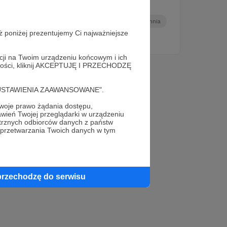
ogórków.
permakultura
ogród permakulturowy
kuchnia
ż poniżej prezentujemy Ci najważniejsze
+1
acji na Twoim urządzeniu końcowym i ich
alności, kliknij AKCEPTUJĘ I PRZECHODZĘ
cję "USTAWIENIA ZAAWANSOWANE".
oje prawo żądania dostępu,
wień Twojej przeglądarki w urządzeniu
trznych odbiorców danych z państw
 przetwarzania Twoich danych w tym
przechodzę do serwisu