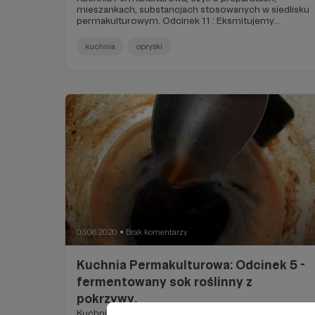
mieszankach, substancjach stosowanych w siedlisku
permakulturowym. Odcinek 11 : Eksmitujemy
mszyce. Pokazuję dwa najprostsze sposoby
uporania się z mszycami na roślinach doniczkowych.
kuchnia
opryski
03.06.2020
Brak komentarzy
●
Kuchnia Permakulturowa: Odcinek 5 -
fermentowany sok roślinny z
pokrzywy.
Kuchnia Permakulturowa, czyli o preparatach,