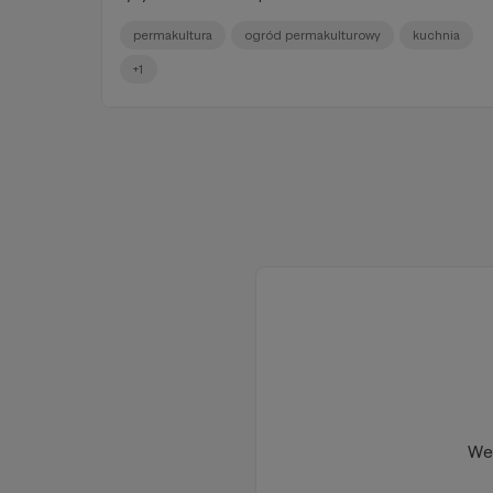
permakultura
ogród permakulturowy
kuchnia
+1
We