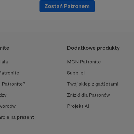
Zostań Patronem
nite
Dodatkowe produkty
iała
MCN Patronite
Patronite
Suppi.pl
 Patronite?
Twój sklep z gadżetami
dzy
Zniżki dla Patronów
Twórców
Projekt AI
rcie na prezent