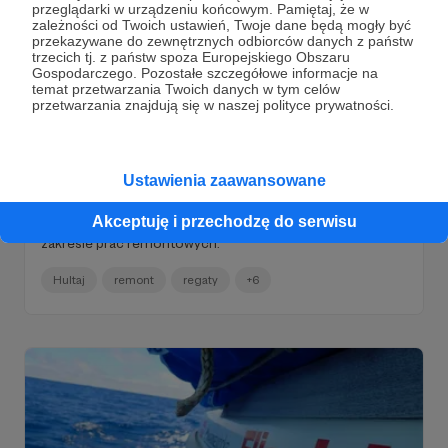
przeglądarki w urządzeniu końcowym. Pamiętaj, że w
zależności od Twoich ustawień, Twoje dane będą mogły być
przekazywane do zewnętrznych odbiorców danych z państw
trzecich tj. z państw spoza Europejskiego Obszaru
Gospodarczego. Pozostałe szczegółowe informacje na
temat przetwarzania Twoich danych w tym celów
przetwarzania znajdują się w naszej polityce prywatności.
25.03.2022
Brak komentarzy
●
Ustawienia zaawansowane
Co to ten Hultaj i co w nim zmieniamy?:)
Akceptuję i przechodzę do serwisu
Parę słów o konstrukcji i historii naszej łódki oraz o
zakresie prac remontowych.
Hultaj
remont
regaty
+6