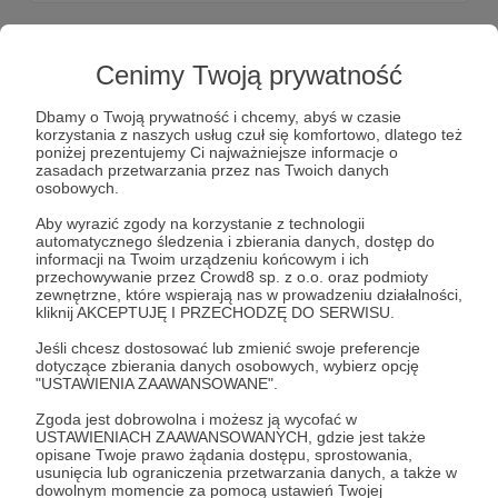
Cenimy Twoją prywatność
Dbamy o Twoją prywatność i chcemy, abyś w czasie
korzystania z naszych usług czuł się komfortowo, dlatego też
poniżej prezentujemy Ci najważniejsze informacje o
zasadach przetwarzania przez nas Twoich danych
osobowych.
Aby wyrazić zgody na korzystanie z technologii
automatycznego śledzenia i zbierania danych, dostęp do
informacji na Twoim urządzeniu końcowym i ich
przechowywanie przez Crowd8 sp. z o.o. oraz podmioty
24.05.2022
Brak komentarzy
●
zewnętrzne, które wspierają nas w prowadzeniu działalności,
kliknij AKCEPTUJĘ I PRZECHODZĘ DO SERWISU.
Płyniemy!
Jeśli chcesz dostosować lub zmienić swoje preferencje
Wystartowaliśmy w Ostar and Twostar!
dotyczące zbierania danych osobowych, wybierz opcję
"USTAWIENIA ZAAWANSOWANE".
Zgoda jest dobrowolna i możesz ją wycofać w
USTAWIENIACH ZAAWANSOWANYCH, gdzie jest także
opisane Twoje prawo żądania dostępu, sprostowania,
usunięcia lub ograniczenia przetwarzania danych, a także w
dowolnym momencie za pomocą ustawień Twojej