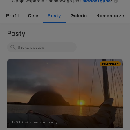
Opcja wsparcia finansowego jest
niedostępna
!
Profil
Cele
Posty
Galeria
Komentarze
Posty
PRZYPIĘTY
12.08.2024
Brak komentarzy
●