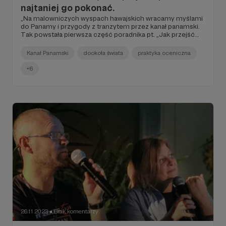
najtaniej go pokonać.
„Na malowniczych wyspach hawajskich wracamy myślami
do Panamy i przygody z tranzytem przez kanał panamski.
Tak powstała pierwsza część poradnika pt. „Jak przejść
kanał panamski bez agenta i ile to kosztuje?”.
Kanał Panamski
dookoła świata
praktyka oceniczna
+6
26.11.2023
Brak komentarzy
●