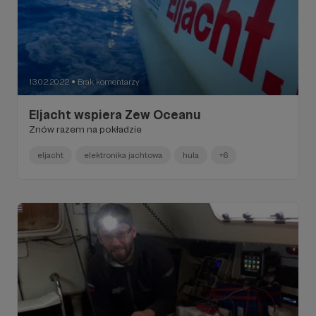
13.02.2022
Brak komentarzy
●
Eljacht wspiera Zew Oceanu
Znów razem na pokładzie
eljacht
elektronika jachtowa
hula
+6