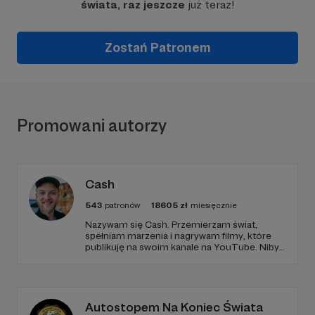
świata, raz jeszcze
już teraz!
Zostań Patronem
Promowani autorzy
Cash
543
patronów
18605
zł
miesięcznie
Nazywam się Cash. Przemierzam świat,
spełniam marzenia i nagrywam filmy, które
publikuję na swoim kanale na YouTube. Niby
tylko tyle a aż tyle :)
Autostopem Na Koniec Świata