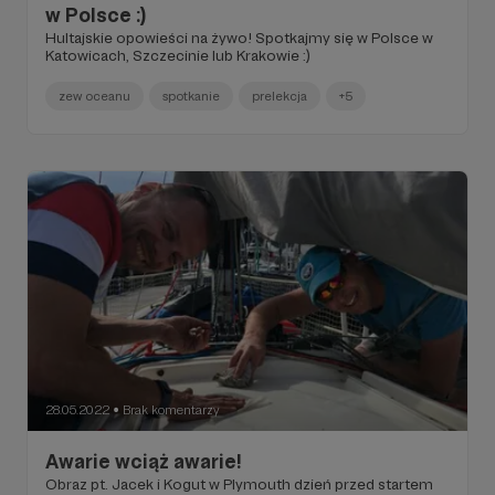
w Polsce :)
Hultajskie opowieści na żywo! Spotkajmy się w Polsce w
Katowicach, Szczecinie lub Krakowie :)
zew oceanu
spotkanie
prelekcja
+5
28.05.2022
Brak komentarzy
●
Awarie wciąż awarie!
Obraz pt. Jacek i Kogut w Plymouth dzień przed startem