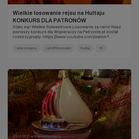
Wielkie losowanie rejsu na Hultaju
KONKURS DLA PATRONÓW
Stało się! Wielkie Sylwestrowe Losowanie za nami! Nasz
pierwszy konkurs dla Wspieraczy na Patronite.pl został
rozstrzygnięty. https://www.youtube.com/watch?
v=ifvJXrRod3Q
zew oceanu
calloftheocean
Hultaj
+5
24.12.2021
Brak komentarzy
●