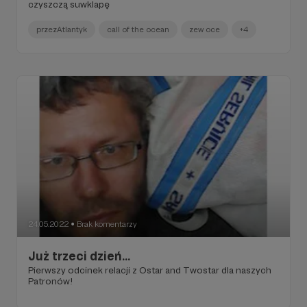
czyszczą suwklapę
przezAtlantyk
call of the ocean
zew oce
+4
24.05.2022
Brak komentarzy
●
Już trzeci dzień...
Pierwszy odcinek relacji z Ostar and Twostar dla naszych
Patronów!