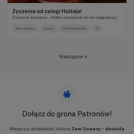
Życzenia od załogi Hultaja!
Życzymy życzymy.. i łódki i szczęścia i lin do ciagnięcia:)
zew oceanu
Hultaj
calloftheocean
+3
Następne »
Dołącz do grona Patronów!
Wesprzyj działalność Autora
Zew Oceanu - dookoła