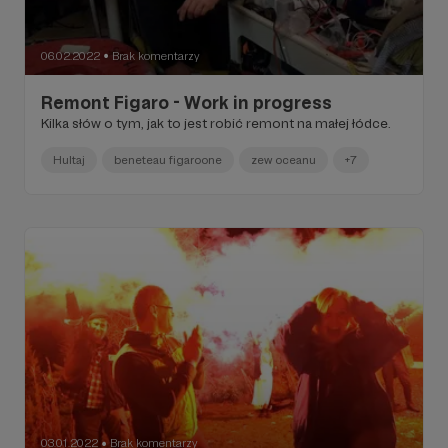
06.02.2022
Brak komentarzy
●
Remont Figaro - Work in progress
Kilka słów o tym, jak to jest robić remont na małej łódce.
Hultaj
beneteau figaroone
zew oceanu
+7
03.01.2022
Brak komentarzy
●