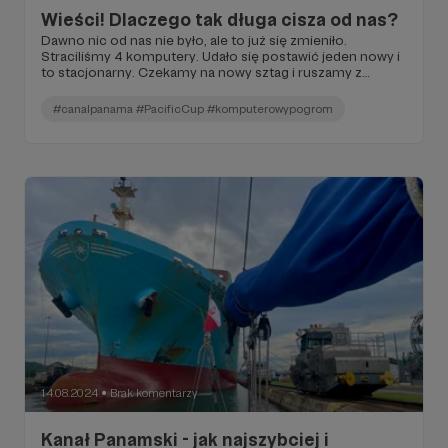
Wieści! Dlaczego tak długa cisza od nas?
Dawno nic od nas nie było, ale to już się zmieniło.
Straciliśmy 4 komputery. Udało się postawić jeden nowy i
to stacjonarny. Czekamy na nowy sztag i ruszamy z
Hawajów na Alaskę. No i zajęliśmy 2 miejsce w Pacific
Cup!!
#canalpanama #PacificCup #komputerowypogrom
14.08.2024
Brak komentarzy
●
Kanał Panamski - jak najszybciej i