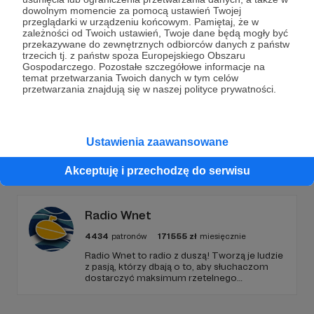
Dołącz do grona Patronów!
dowolnym momencie za pomocą ustawień Twojej
przeglądarki w urządzeniu końcowym. Pamiętaj, że w
zależności od Twoich ustawień, Twoje dane będą mogły być
Wesprzyj działalność Autora
Bartek Fetysz
już teraz!
przekazywane do zewnętrznych odbiorców danych z państw
trzecich tj. z państw spoza Europejskiego Obszaru
Gospodarczego. Pozostałe szczegółowe informacje na
Zostań Patronem
temat przetwarzania Twoich danych w tym celów
przetwarzania znajdują się w naszej polityce prywatności.
Ustawienia zaawansowane
Promowani autorzy
Akceptuję i przechodzę do serwisu
Radio Wnet
4434
patronów
171555
zł
miesięcznie
Radio Wnet to radio z duszą! Tworzą je ludzie
z pasją, którzy dbają o to, aby słuchaczom
dostarczyć maksimum rzetelnego
dziennikarstwa. A mogą to robić, ponieważ
Radio Wnet jest w pełni niezależne i… wolne!
Zachowanie tej właśnie wolności zależy dziś