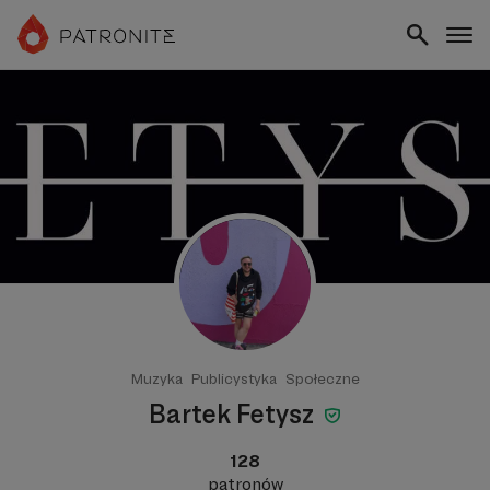
Muzyka
Publicystyka
Społeczne
Bartek Fetysz
128
patronów