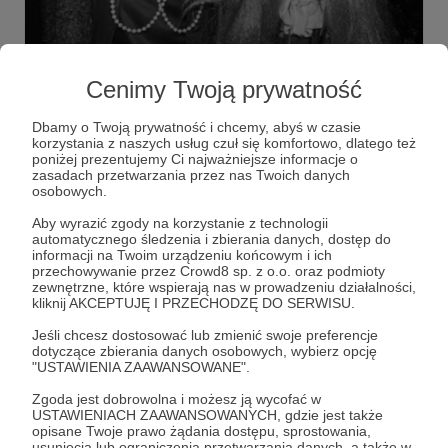
23.01.2026
Brak komentarzy
●
Cenimy Twoją prywatność
DZIENNIKI LONDYŃSKIE: TECHNO (2011).
"(...) Londyn, afterowa Kraina Czarów. Podjeżdżamy pod
Dbamy o Twoją prywatność i chcemy, abyś w czasie
drzwi jakiejś speluny. Okazuje się toto klubem na jakimś
korzystania z naszych usług czuł się komfortowo, dlatego też
zadupiu. Wjazd: 15 funtów. Wchodzę, a tam TECHNO.
poniżej prezentujemy Ci najważniejsze informacje o
Także, wiedziałem, że COŚ SIĘ DZIEJE. Ogarniam
zasadach przetwarzania przez nas Twoich danych
wzrokiem salę, 40% drag queens lub innych dziwactw,
Bartek Fetysz
Dzienniki Londyńskie
techno
+2
osobowych.
40% półnagich samców, 20% w miarę normalnych ludzi,
100% ćpunów. W tym wszystkim ubrany ja, ze wzrokiem
Aby wyrazić zgody na korzystanie z technologii
jak zepsuta żarówka. Światła przygaszone, kurwa, gdzie ja
automatycznego śledzenia i zbierania danych, dostęp do
jestem, chyba jak Alicję wypierdoliło mnie do jakiegoś
informacji na Twoim urządzeniu końcowym i ich
bunkra zamiast do Krainy Czarów. Była to prędzej nora
przechowywanie przez Crowd8 sp. z o.o. oraz podmioty
koszmarów. Nocnych i porannych jednocześnie. Trans.
zewnętrzne, które wspierają nas w prowadzeniu działalności,
Ale skoro jestem, to się oprowadzę, pomyślałem (...)".
kliknij AKCEPTUJĘ I PRZECHODZĘ DO SERWISU.
Jeśli chcesz dostosować lub zmienić swoje preferencje
dotyczące zbierania danych osobowych, wybierz opcję
"USTAWIENIA ZAAWANSOWANE".
Zgoda jest dobrowolna i możesz ją wycofać w
USTAWIENIACH ZAAWANSOWANYCH, gdzie jest także
opisane Twoje prawo żądania dostępu, sprostowania,
usunięcia lub ograniczenia przetwarzania danych, a także w