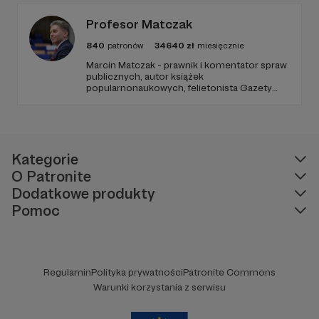
od Twojego wsparcia!
Profesor Matczak
840
patronów
34640
zł
miesięcznie
Marcin Matczak - prawnik i komentator spraw
publicznych, autor książek
popularnonaukowych, felietonista Gazety
Wyborczej, autor podkastów i filmów
edukacyjnych. Mówi jasno o prawie, filozofii i
języku. Promuje umiarkowanie w życiu
publicznym, walczy z plemiennością i
bańkami informacyjnymi.
Kategorie
O Patronite
Dodatkowe produkty
Pomoc
Regulamin
Polityka prywatności
Patronite Commons
Warunki korzystania z serwisu