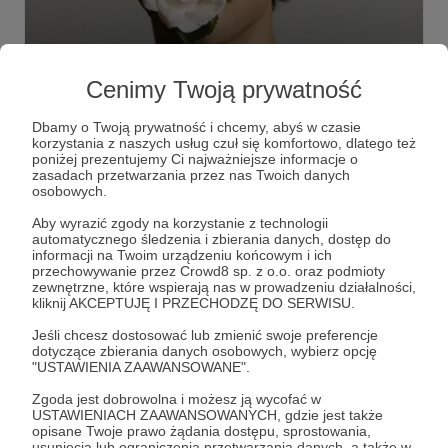
03.03.2025
Brak komentarzy
●
Cenimy Twoją prywatność
NEWSLETTER NO. 31
"(...) Za dwa tygodnie lecę do Polski. Mariola Turbiarz,
Dbamy o Twoją prywatność i chcemy, abyś w czasie
projektantka mody, na co dzień mieszkająca w Szwecji
korzystania z naszych usług czuł się komfortowo, dlatego też
zaprosiła mnie do panelu i jury jej warszawskiego Fashion
poniżej prezentujemy Ci najważniejsze informacje o
Shower, który odbędzie się 20 marca. Mam opowiadać o
zasadach przetwarzania przez nas Twoich danych
hejcie i o byciu kolorowym ptakiem. Życiu na własnych
Bartek Fetysz
Newsletter
Londyn
+4
osobowych.
zasadach (...)".
Aby wyrazić zgody na korzystanie z technologii
automatycznego śledzenia i zbierania danych, dostęp do
informacji na Twoim urządzeniu końcowym i ich
przechowywanie przez Crowd8 sp. z o.o. oraz podmioty
zewnętrzne, które wspierają nas w prowadzeniu działalności,
kliknij AKCEPTUJĘ I PRZECHODZĘ DO SERWISU.
Jeśli chcesz dostosować lub zmienić swoje preferencje
dotyczące zbierania danych osobowych, wybierz opcję
"USTAWIENIA ZAAWANSOWANE".
Zgoda jest dobrowolna i możesz ją wycofać w
USTAWIENIACH ZAAWANSOWANYCH, gdzie jest także
opisane Twoje prawo żądania dostępu, sprostowania,
usunięcia lub ograniczenia przetwarzania danych, a także w