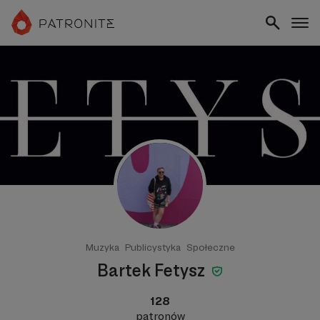
Muzyka
Publicystyka
Społeczne
Bartek Fetysz
128
patronów