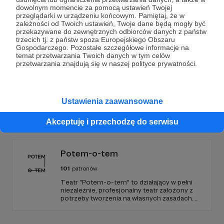
Dołącz do grona Patronów!
dowolnym momencie za pomocą ustawień Twojej
przeglądarki w urządzeniu końcowym. Pamiętaj, że w
zależności od Twoich ustawień, Twoje dane będą mogły być
Wesprzyj działalność Autora
Bartek Fetysz
już teraz!
przekazywane do zewnętrznych odbiorców danych z państw
trzecich tj. z państw spoza Europejskiego Obszaru
Gospodarczego. Pozostałe szczegółowe informacje na
Zostań Patronem
temat przetwarzania Twoich danych w tym celów
przetwarzania znajdują się w naszej polityce prywatności.
Ustawienia zaawansowane
Promowani autorzy
Akceptuję i przechodzę do serwisu
Potem-o-tem
101
patronów
Teatr "Potem-o-tem" to działający w pełni
niezależnie, profesjonalny teatr założony z
potrzeby tworzenia na własnych zasadach.
Od 10 lat szukamy ciekawej formy
opowiadania i oryginalnych przestrzeni do
grania, które w połączeniu z poczuciem