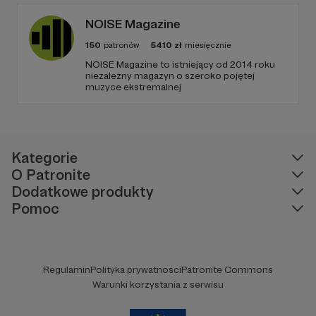
humoru dają zupełnie nową jakość
teatralnego doświadczenia.
NOISE Magazine
150
patronów
5410
zł
miesięcznie
NOISE Magazine to istniejący od 2014 roku
niezależny magazyn o szeroko pojętej
muzyce ekstremalnej
Kategorie
O Patronite
Dodatkowe produkty
Pomoc
Regulamin
Polityka prywatności
Patronite Commons
Warunki korzystania z serwisu