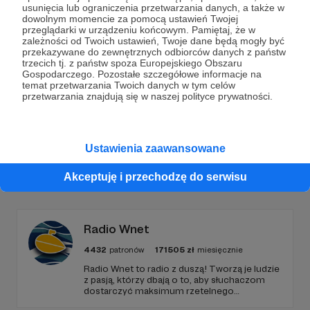
usunięcia lub ograniczenia przetwarzania danych, a także w
Dołącz do grona Patronów!
dowolnym momencie za pomocą ustawień Twojej
przeglądarki w urządzeniu końcowym. Pamiętaj, że w
zależności od Twoich ustawień, Twoje dane będą mogły być
Wesprzyj działalność Autora
Bartek Fetysz
już teraz!
przekazywane do zewnętrznych odbiorców danych z państw
trzecich tj. z państw spoza Europejskiego Obszaru
Gospodarczego. Pozostałe szczegółowe informacje na
temat przetwarzania Twoich danych w tym celów
Zostań Patronem
przetwarzania znajdują się w naszej polityce prywatności.
Ustawienia zaawansowane
Promowani autorzy
Akceptuję i przechodzę do serwisu
Radio Wnet
4432
patronów
171505
zł
miesięcznie
Radio Wnet to radio z duszą! Tworzą je ludzie
z pasją, którzy dbają o to, aby słuchaczom
dostarczyć maksimum rzetelnego
dziennikarstwa. A mogą to robić, ponieważ