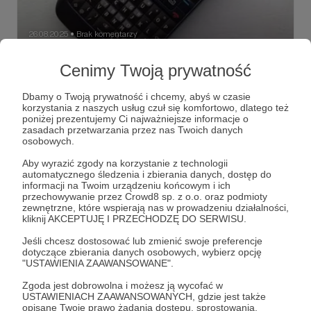
26.08.2025
Brak komentarzy
●
DZIENNIKI LONDYŃSKIE: CHĘĆ
Cenimy Twoją prywatność
PRZYNALEŻENIA.
Dbamy o Twoją prywatność i chcemy, abyś w czasie
"(...) Miałem kiedyś taką Nokie z qwerty klawiaturą, która
korzystania z naszych usług czuł się komfortowo, dlatego też
wyglądała jak Blackberry, którego bardzo pragnąłem, bo
poniżej prezentujemy Ci najważniejsze informacje o
miał go ktoś w "Sex and the City", ale ta marka była jakoś
zasadach przetwarzania przez nas Twoich danych
kosmicznie droga. Natomiast ta Nokia, chyba model E63,
osobowych.
to był telefon mojego życia. Przyjechałem z nią do
Bartek Fetysz
Dzienniki Londyńskie
Londyn
+3
Londynu i ona robiła tak zajebiste zdjęcia, że w klubach
Aby wyrazić zgody na korzystanie z technologii
byłem samozwańczym, nadwornym fotografem i moje
automatycznego śledzenia i zbierania danych, dostęp do
szaleństwa lądowały na ich stronach (...)".
informacji na Twoim urządzeniu końcowym i ich
przechowywanie przez Crowd8 sp. z o.o. oraz podmioty
zewnętrzne, które wspierają nas w prowadzeniu działalności,
kliknij AKCEPTUJĘ I PRZECHODZĘ DO SERWISU.
Jeśli chcesz dostosować lub zmienić swoje preferencje
dotyczące zbierania danych osobowych, wybierz opcję
"USTAWIENIA ZAAWANSOWANE".
Zgoda jest dobrowolna i możesz ją wycofać w
USTAWIENIACH ZAAWANSOWANYCH, gdzie jest także
opisane Twoje prawo żądania dostępu, sprostowania,