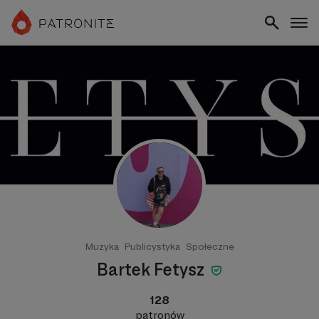
Muzyka
Publicystyka
Społeczne
Bartek Fetysz
128
patronów