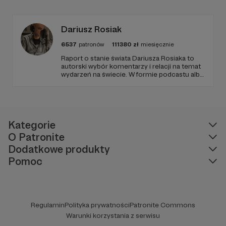
Radio Wnet jest w pełni niezależne i… wolne!
Zachowanie tej właśnie wolności zależy dziś
od Twojego wsparcia!
Dariusz Rosiak
6537
patronów
111380
zł
miesięcznie
Raport o stanie świata Dariusza Rosiaka to
autorski wybór komentarzy i relacji na temat
wydarzeń na świecie. W formie podcastu albo
programów na żywo z różnych miejsc na
ziemi.
Kategorie
O Patronite
Dodatkowe produkty
Pomoc
Regulamin
Polityka prywatności
Patronite Commons
Warunki korzystania z serwisu