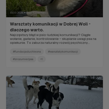
15.03.2026
Brak komentarzy
●
Warsztaty komunikacji w Dobrej Woli -
dlaczego warto.
Najczęstszy błąd w psio-ludzkiej komunikacji? Ciągłe
wołanie, gadanie, kontrolowanie – skupianie uwagi psa na
opiekunie. To zaburza naturalny rozwój psychiczny
zwierzęcia, buduje lęk i uzależnienie od człowieka, zamiast
uczyć samodzielności i zrównoważenia.
#fundacjaduchleona
#warsztatykomunikacji
#zrozumiećpsa
+1