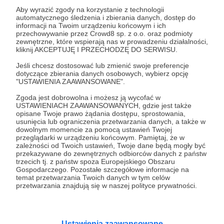
Aby wyrazić zgody na korzystanie z technologii
automatycznego śledzenia i zbierania danych, dostęp do
31.01.2026
Brak komentarzy
●
informacji na Twoim urządzeniu końcowym i ich
przechowywanie przez Crowd8 sp. z o.o. oraz podmioty
zewnętrzne, które wspierają nas w prowadzeniu działalności,
Poznajcie historię Moniki i "Małego
kliknij AKCEPTUJĘ I PRZECHODZĘ DO SERWISU.
Ducha"
Jeśli chcesz dostosować lub zmienić swoje preferencje
Najtrudniejsze są decyzje o eutanazji. I ciągła gotowość –
dotyczące zbierania danych osobowych, wybierz opcję
bo prawie zawsze coś się dzieje. Choroby, nagłe
"USTAWIENIA ZAAWANSOWANE".
pogorszenia, sytuacje, które wymagają natychmiastowej
reakcji. To miejsce nie ma „godzin pracy”.
Zgoda jest dobrowolna i możesz ją wycofać w
#fundacjaduchleona
#małyduch
#pomocpsom
USTAWIENIACH ZAAWANSOWANYCH, gdzie jest także
opisane Twoje prawo żądania dostępu, sprostowania,
+2
usunięcia lub ograniczenia przetwarzania danych, a także w
dowolnym momencie za pomocą ustawień Twojej
przeglądarki w urządzeniu końcowym. Pamiętaj, że w
zależności od Twoich ustawień, Twoje dane będą mogły być
przekazywane do zewnętrznych odbiorców danych z państw
trzecich tj. z państw spoza Europejskiego Obszaru
Gospodarczego. Pozostałe szczegółowe informacje na
temat przetwarzania Twoich danych w tym celów
przetwarzania znajdują się w naszej polityce prywatności.
Ustawienia zaawansowane