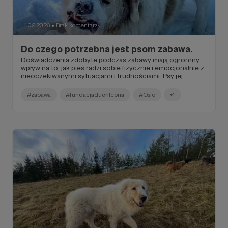
14.02.2026
Brak komentarzy
●
Do czego potrzebna jest psom zabawa.
Doświadczenia zdobyte podczas zabawy mają ogromny
wpływ na to, jak pies radzi sobie fizycznie i emocjonalnie z
nieoczekiwanymi sytuacjami i trudnościami. Psy jej
pozbawione radzą sobie z nimi znacznie gorzej.
#zabawa
#fundacjaduchleona
#Oslo
+1