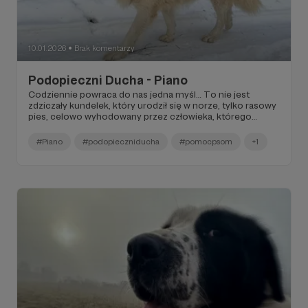
10.01.2026
Brak komentarzy
●
Podopieczni Ducha - Piano
Codziennie powraca do nas jedna myśl… To nie jest
zdziczały kundelek, który urodził się w norze, tylko rasowy
pies, celowo wyhodowany przez człowieka, którego
potem inny człowiek kupił, bo był śliczną białą kulką. Na
pewno nie jest to pies z łańcucha, więc co trzeba było z
#Piano
#podopieczniducha
#pomocpsom
+1
nim robić, żeby doprowadzić go do takiego stanu?