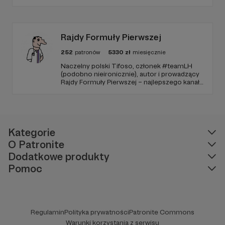
wdzięczność i miejsce na przewijanym pasku
sponsorskim w piątkowych odcinkach.
Zmienimy to, jeśli uznacie, że mamy zmienić.
Rajdy Formuły Pierwszej
252
patronów
5330
zł
miesięcznie
Naczelny polski Tifoso, członek #teamLH
(podobno nieironicznie), autor i prowadzący
Rajdy Formuły Pierwszej – najlepszego kanału
YouTube o F1 w Polsce (potwierdzone
niezależnymi badaniami).
Kategorie
O Patronite
Dodatkowe produkty
Pomoc
Regulamin
Polityka prywatności
Patronite Commons
Warunki korzystania z serwisu