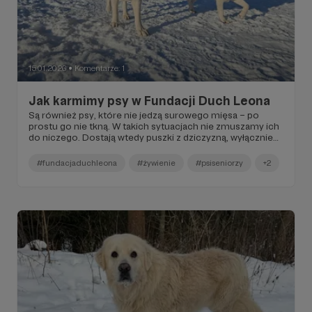
15.01.2026
Komentarze: 1
●
Jak karmimy psy w Fundacji Duch Leona
Są również psy, które nie jedzą surowego mięsa – po
prostu go nie tkną. W takich sytuacjach nie zmuszamy ich
do niczego. Dostają wtedy puszki z dziczyzną, wyłącznie
mięsne, bez podrobów, traktowane jako pełnoprawna
część diety.
#fundacjaduchleona
#żywienie
#psiseniorzy
+2