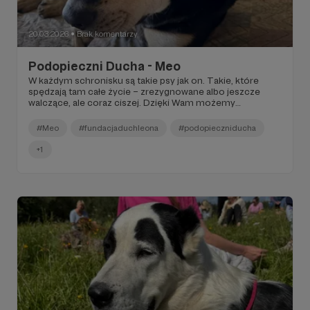
20.03.2026
Brak komentarzy
●
Podopieczni Ducha - Meo
W każdym schronisku są takie psy jak on. Takie, które
spędzają tam całe życie – zrezygnowane albo jeszcze
walczące, ale coraz ciszej. Dzięki Wam możemy
niektórym z nich pomóc. Meo jest jednym z nich.
#Meo
#fundacjaduchleona
#podopieczniducha
+1