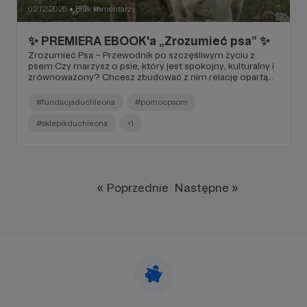
02.12.2025
Brak komentarzy
●
✨ PREMIERA EBOOK'a „Zrozumieć psa” ✨
Zrozumieć Psa – Przewodnik po szczęśliwym życiu z
psem Czy marzysz o psie, który jest spokojny, kulturalny i
zrównoważony? Chcesz zbudować z nim relację opartą
na zaufaniu, zrozumieniu i szacunku? Zapraszamy do
zakupu. Mamy dla Was kod rabatowy!
#fundacjaduchleona
#pomocpsom
#sklepikduchleona
+1
« Poprzednie
Następne »