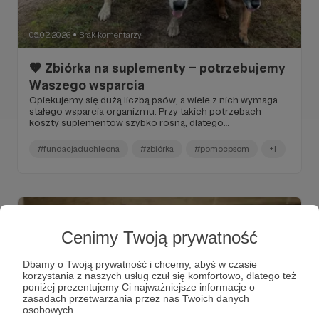
05.02.2026
Brak komentarzy
●
🧡 Zbiórka na suplementy – potrzebujemy
Waszego wsparcia
Opiekujemy się dużą liczbą psów, a wiele z nich wymaga
stałego wsparcia organizmu. Przy takich potrzebach
koszty suplementów szybko rosną, dlatego
uruchomiliśmy dedykowaną zbiórkę, którą można
wesprzeć jednorazową, dodatkową wpłatą — niezależnie
#fundacjaduchleona
#zbiórka
#pomocpsom
+1
od patronatu, również jeśli nie jest on już aktywny.
Cenimy Twoją prywatność
Dbamy o Twoją prywatność i chcemy, abyś w czasie
korzystania z naszych usług czuł się komfortowo, dlatego też
poniżej prezentujemy Ci najważniejsze informacje o
zasadach przetwarzania przez nas Twoich danych
osobowych.