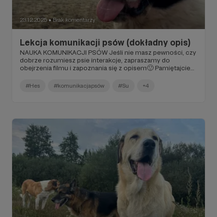
23.12.2025
Brak komentarzy
●
Lekcja komunikacji psów (dokładny opis)
NAUKA KOMUNIKACJI PSÓW Jeśli nie masz pewności, czy
dobrze rozumiesz psie interakcje, zapraszamy do
obejrzenia filmu i zapoznania się z opisem🙂 Pamiętajcie
też, że do końca roku możecie wykupić uczestnictwo w
seminarium Komunikacja, samokontrola i regulacja
#Hes
#komunikacjapsów
#Su
+4
emocji u psów - seminarium z Sylwią Najsztub w
Warszawie w niższych cenach!