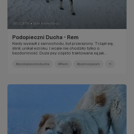
26.02.2026
Brak komentarzy
●
Podopieczni Ducha - Rem
Kiedy wysiadł z samochodu, był przerażony. Trząsł się,
ślinił, unikał wzroku. I wcale nie chodziło tylko o
bezdomność. Duże psy często traktowane są jak
zagrożenie – jakby miały za chwilę pożreć pół miasteczka.
Nerwowa atmosfera, obława, szybki załadunek, transport
#podopieczniducha
#Rem
#pomocpsom
+1
bez chwili oddechu.