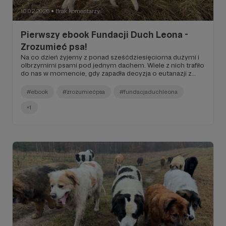
10.02.2026
Brak komentarzy
●
Pierwszy ebook Fundacji Duch Leona -
Zrozumieć psa!
Na co dzień żyjemy z ponad sześćdziesięcioma dużymi i
olbrzymimi psami pod jednym dachem. Wiele z nich trafiło
do nas w momencie, gdy zapadła decyzja o eutanazji z
powodu agresji lub bezradności właścicieli. Dziś, te same
psy, funkcjonują spokojnie – z innymi psami i z ludźmi. Ten
#ebook
#zrozumiećpsa
#fundacjaduchleona
ebook jest odpowiedzią na pytanie: "jak to jest możliwe?
+1