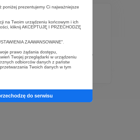
ż poniżej prezentujemy Ci najważniejsze
acji na Twoim urządzeniu końcowym i ich
alności, kliknij AKCEPTUJĘ I PRZECHODZĘ
cję "USTAWIENIA ZAAWANSOWANE".
oje prawo żądania dostępu,
Mistrz Gry Online
wień Twojej przeglądarki w urządzeniu
trznych odbiorców danych z państw
18
2485 zł
 przetwarzania Twoich danych w tym
patronów
miesięcznie
przechodzę do serwisu