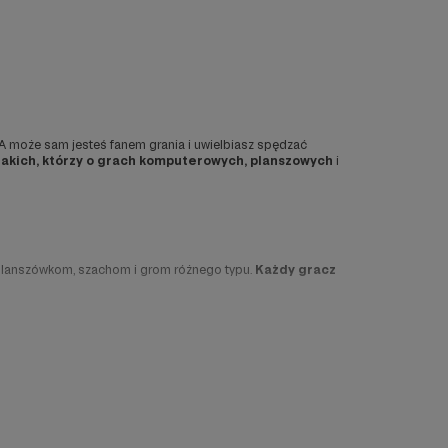
? A może sam jesteś fanem grania i uwielbiasz spędzać
takich, którzy o grach komputerowych, planszowych
i
i, planszówkom, szachom i grom różnego typu.
Każdy gracz
nagraniami z sesji RPG, a nawet zrzeszają graczy z całego