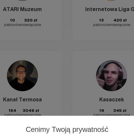
ATARI Muzeum
Internetowa Liga 
10
320 zł
13
420 zł
patronów
miesięcznie
patronów
miesięcznie
Kanał Termosa
Kasaczek
154
3046 zł
19
345 zł
patronów
miesięcznie
patronów
miesięcznie
Cenimy Twoją prywatność