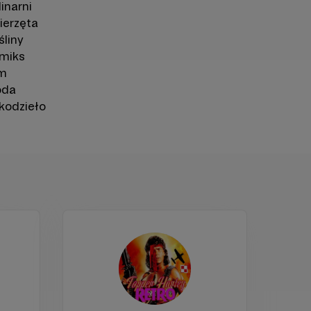
inarni
ierzęta
śliny
miks
lm
da
kodzieło