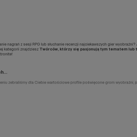
anie nagrań z sesji RPG lub słuchanie recenzji najciekawszych gier wyobraźni
ej kategorii znajdziesz
Twórców, którzy się pasjonują tym tematem lub 
tronite!
h...
tawieniu zebraliśmy dla Ciebie wartościowe profile poświęcone grom wyobraźn
elekcje dla wschodzących Mistrzów Gry, prowadzą rozgrywki online, dzielą się 
zy recenzują najciekawsze gry wyprodukowane na całym świecie.