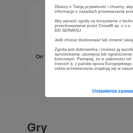
Dbamy o Twoją prywatność i chcemy, abyś 
informacje o zasadach przetwarzania pr
Aby wyrazić zgody na korzystanie z techn
przechowywanie przez Crowd8 sp. z o.o.
DO SERWISU.
Jeśli chcesz dostosować lub zmienić sw
Zgoda jest dobrowolna i możesz ją wyc
sprostowania, usunięcia lub ograniczeni
On Table Gry Planszowe
końcowym. Pamiętaj, że w zależności od
trzecich tj. z państw spoza Europejskie
celów przetwarzania znajdują się w naszej
Ustawienia zaaw
Gry