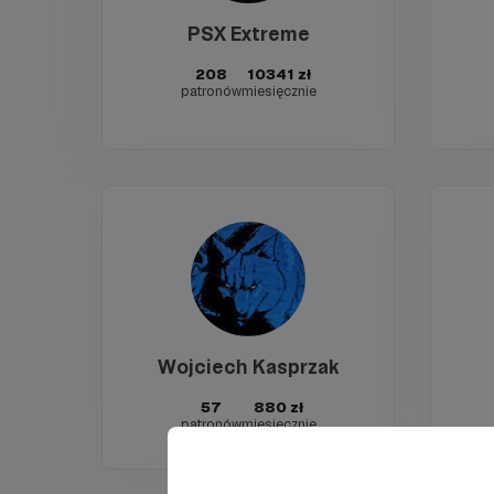
PSX Extreme
208
10341 zł
patronów
miesięcznie
Wojciech Kasprzak
57
880 zł
patronów
miesięcznie