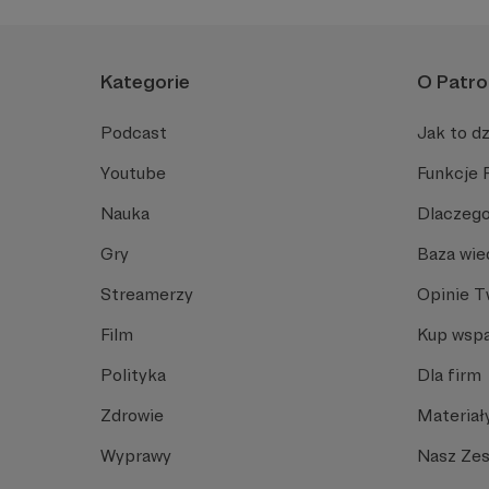
Popularny kanał gamingowy może przyciągać naprawdę duż
Kategorie
O Patro
Gamerzy i inny Twórcy z kategorii Gry na P
Zanim złapiesz za konsole, by przechodzić ulubioną grę, 
Podcast
Jak to dz
gamer jest na Patronite i zacznij go wspierać. Pamiętaj, że d
Youtube
Funkcje 
/ granie/
Nauka
Dlaczego
Gry
Baza wie
Streamerzy
Opinie 
Film
Kup wspa
Polityka
Dla firm
Zdrowie
Materiał
Wyprawy
Nasz Ze