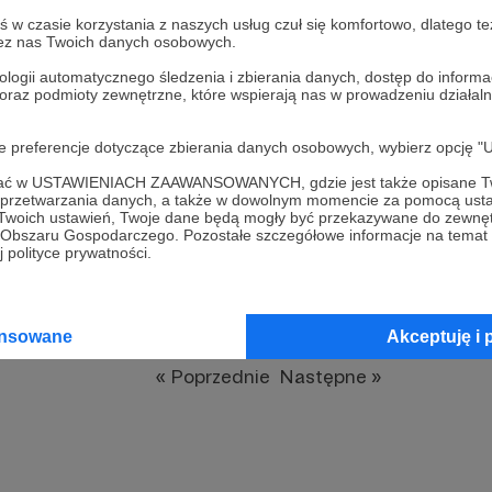
w czasie korzystania z naszych usług czuł się komfortowo, dlatego te
zez nas Twoich danych osobowych.
ologii automatycznego śledzenia i zbierania danych, dostęp do inform
 oraz podmioty zewnętrzne, które wspierają nas w prowadzeniu dział
oje preferencje dotyczące zbierania danych osobowych, wybierz op
ofać w USTAWIENIACH ZAAWANSOWANYCH, gdzie jest także opisane Tw
Merta
Demonidias
a przetwarzania danych, a także w dowolnym momencie za pomocą usta
 Twoich ustawień, Twoje dane będą mogły być przekazywane do zewnę
39
421 zł
31
1445 zł
go Obszaru Gospodarczego. Pozostałe szczegółowe informacje na temat
patronów
miesięcznie
patronów
miesięcznie
 polityce prywatności.
ansowane
Akceptuję i 
« Poprzednie
Następne »