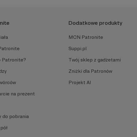
e pieniądze, jednak większość Twórców potrzebuje regularnego, comiesięcz
nite
Dodatkowe produkty
atronite
sprawdź, jak możesz pomóc Twórcom, których podziwiasz. Jak to zrobić? Dołąc
iała
MCN Patronite
zięki wsparciu na Patronite gracze i
Patronite
Suppi.pl
 Patronite?
Twój sklep z gadżetami
dzy
Zniżki dla Patronów
Twórców
Projekt AI
rcie na prezent
y do pobrania
spół