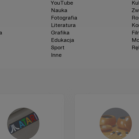
YouTube
Kul
Nauka
Zw
Fotografia
Ro
Literatura
Ko
a
Grafika
Fi
Edukacja
Mo
Sport
Rę
Inne