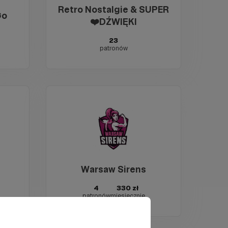
Retro Nostalgie & SUPER
Go
❤️DŹWIĘKI
23
patronów
Warsaw Sirens
4
330 zł
patronów
miesięcznie