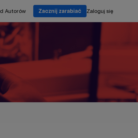
od Autorów
Zacznij zarabiać
Zaloguj się