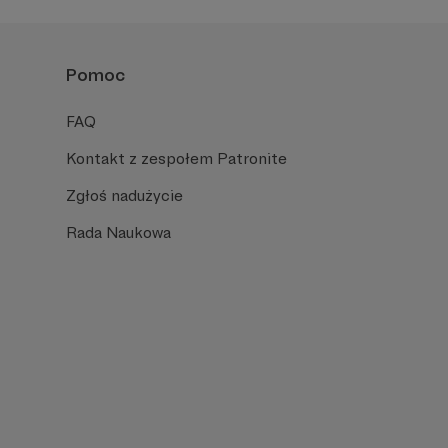
nego wsparcia.
Pomoc
zając do grona Patronów! Sprawdź, czy Twój ulubiony
FAQ
Kontakt z zespołem Patronite
Zgłoś nadużycie
Rada Naukowa