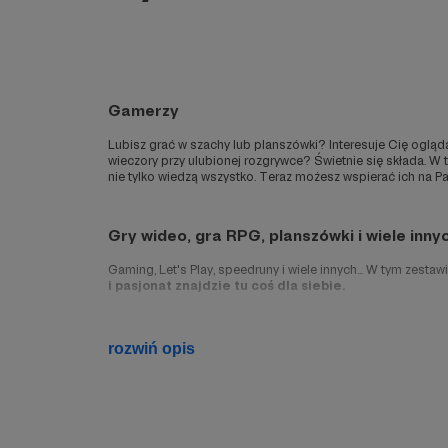
Gamerzy
Lubisz grać w szachy lub planszówki? Interesuje Cię ogląd
wieczory przy ulubionej rozgrywce? Świetnie się składa. W t
nie tylko wiedzą wszystko. Teraz możesz wspierać ich na Pa
Gry wideo, gra RPG, planszówki i wiele innyc
Gaming, Let's Play, speedruny i wiele innych... W tym zes
i pasjonat znajdzie tu coś dla siebie.
Autorzy kanałów gamingowych tworzą ciekawe poradniki i pr
rozwiń opis
świata.
Znajdą się tu także szachiści i pasjonaci planszówek, któr