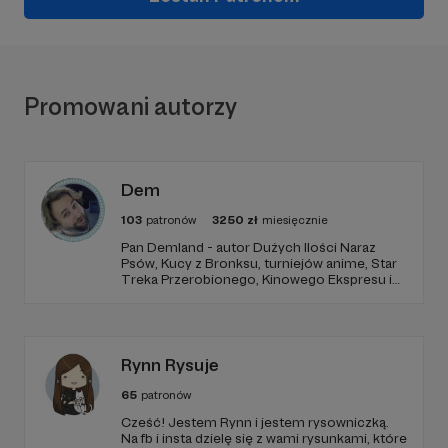
Promowani autorzy
Dem
103
patronów
3250
zł
miesięcznie
Pan Demland - autor Dużych Ilości Naraz
Psów, Kucy z Bronksu, turniejów anime, Star
Treka Przerobionego, Kinowego Ekspresu i
streamów na Dem_Fm. Dołącz do mojego
Patronite, żeby czytać komiksy i oglądać
filmiki tworzone tylko dla patronów!
Rynn Rysuje
65
patronów
Cześć! Jestem Rynn i jestem rysowniczką.
Na fb i insta dzielę się z wami rysunkami, które