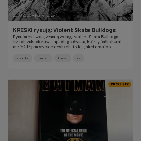
25.06.2020
Komentarze: 1
●
KRESKI rysują: Violent Skate Bulldogs
Rysujemy swoją własną wersję Violent Skate Bulldogs —
trzech zakapiorów z upadłego świata, którzy jeśli akurat
nie jeżdżą na swoich deskach, to leją nimi drani po
mordach. Bierzemy też na spytki autora tych postaci —
Łukasza Kowalczuka, zagadując go o genezę Violent Skate
komiks
fan-art
kreski
+7
Bulldogs, przyszłość postaci oraz o to, z którym z
Buldogów najbardziej mu po drodze.
PRZYPIĘTY