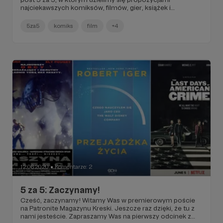
najciekawszych komiksów, filmów, gier, książek i
czegokolwiek, co pojawi się na naszym radarze i przykuje
uwagę (sami nie wiemy, co nas poruszy w danym tygodniu
5za5
komiks
film
+4
— co za dreszczyk emocji!). Myślimy, że piątek jest
dobrym dniem, by zaktualizować swoją bazę danych
„rzeczy ciekawych do sprawdzenia”.
12.06.2020
Komentarze: 2
●
5 za 5: Zaczynamy!
Cześć, zaczynamy! Witamy Was w premierowym poście
na Patronite Magazynu Kreski. Jeszcze raz dzięki, że tu z
nami jesteście. Zapraszamy Was na pierwszy odcinek z