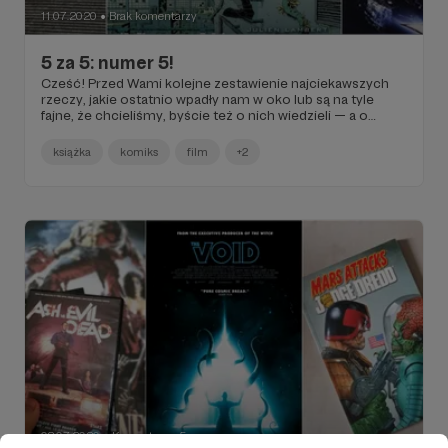
11.07.2020
Brak komentarzy
●
5 za 5: numer 5!
Cześć! Przed Wami kolejne zestawienie najciekawszych
rzeczy, jakie ostatnio wpadły nam w oko lub są na tyle
fajne, że chcieliśmy, byście też o nich wiedzieli — a o
których nie pisaliśmy na FB Kresek. Dziękujemy za Wasze
wsparcie, czekamy na Wasze opinie, sugestie,
książka
komiks
film
+2
komplementy albo krytykę!
03.07.2020
Komentarze: 5
●