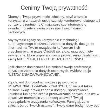
Cenimy Twoją prywatność
5 za 5: numer 4!
Dzisiaj sporo wycieczek poza komiksowy świat, ale dojść
Dbamy o Twoją prywatność i chcemy, abyś w czasie
w sumie bliskich. Czytamy, oglądamy, polecamy!
korzystania z naszych usług czuł się komfortowo, dlatego też
poniżej prezentujemy Ci najważniejsze informacje o
5za5
komiks
książka
+3
zasadach przetwarzania przez nas Twoich danych
osobowych.
Aby wyrazić zgody na korzystanie z technologii
automatycznego śledzenia i zbierania danych, dostęp do
informacji na Twoim urządzeniu końcowym i ich
przechowywanie przez Crowd8 sp. z o.o. oraz podmioty
zewnętrzne, które wspierają nas w prowadzeniu działalności,
kliknij AKCEPTUJĘ I PRZECHODZĘ DO SERWISU.
Jeśli chcesz dostosować lub zmienić swoje preferencje
dotyczące zbierania danych osobowych, wybierz opcję
"USTAWIENIA ZAAWANSOWANE".
Zgoda jest dobrowolna i możesz ją wycofać w
USTAWIENIACH ZAAWANSOWANYCH, gdzie jest także
opisane Twoje prawo żądania dostępu, sprostowania,
usunięcia lub ograniczenia przetwarzania danych, a także w
27.06.2020
Brak komentarzy
●
dowolnym momencie za pomocą ustawień Twojej
przeglądarki w urządzeniu końcowym. Pamiętaj, że w
5 za 5: numer 3!
zależności od Twoich ustawień, Twoje dane będą mogły być