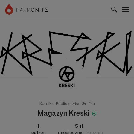
Komiks
Publicystyka
Grafika
Magazyn Kreski
1
5 zł
patron
miesięcznie
łącznie