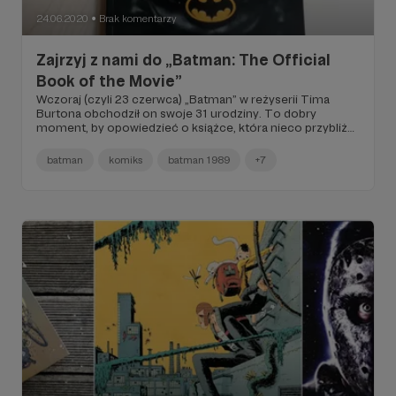
24.06.2020
Brak komentarzy
●
Zajrzyj z nami do „Batman: The Official
Book of the Movie”
Wczoraj (czyli 23 czerwca) „Batman” w reżyserii Tima
Burtona obchodził on swoje 31 urodziny. To dobry
moment, by opowiedzieć o książce, która nieco przybliży
Wam ówczesny świat Mrocznego Rycerza i mało znane
fakty na temat filmu, który zmienił wszystko w świecie
batman
komiks
batman 1989
+7
superbohaterów.