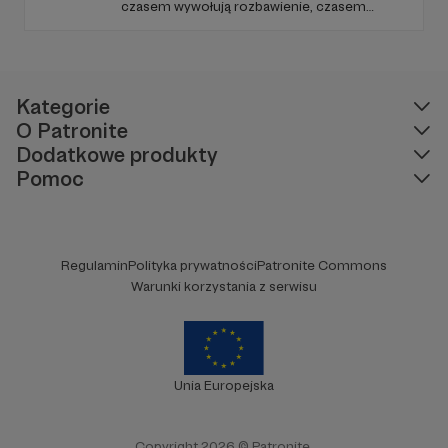
czasem wywołują rozbawienie, czasem
refleksję, a najczęściej reakcję “też tak mam!”.
Od niedawna nagrywam też audiobooki!
Kategorie
O Patronite
Dodatkowe produkty
Pomoc
Regulamin
Polityka prywatności
Patronite Commons
Warunki korzystania z serwisu
Unia Europejska
Copyright 2026 © Patronite.