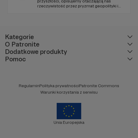
przyszłości, opisujemy otaczającą nas
rzeczywistość przez pryzmat geopolityki i
geostrategii. Naszym celem jest uczynienie
ze Strategy&Future kluczowego źródła myśli
geopolitycznej w Polsce i w Europie.
Kategorie
O Patronite
Dodatkowe produkty
Pomoc
Regulamin
Polityka prywatności
Patronite Commons
Warunki korzystania z serwisu
Unia Europejska