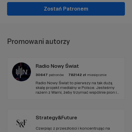
Zostań Patronem
Promowani autorzy
Radio Nowy Świat
30647
patronów
782142
zł
miesięcznie
Radio Nowy Świat to pierwszy na tak dużą
skalę projekt medialny w Polsce. Jesteśmy
razem z Wami, żeby trzymać wspólnie pion i
poziom. Jeśli chcesz nam w tym pomóc -
zapraszamy, miejsca nie zabraknie. :)
Strategy&Future
Czerpiąc z przeszłości i koncentrując na