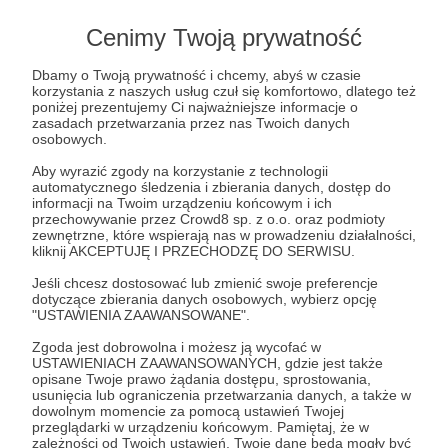
Cenimy Twoją prywatność
Bogowie
Niezależnie od tego, jak dobrze wyszkolona i wyposażone
Dbamy o Twoją prywatność i chcemy, abyś w czasie
będzie armia, bez sprawnej logistyki poniesie porażkę. Ale
korzystania z naszych usług czuł się komfortowo, dlatego też
logistyka to nie wszystko...
poniżej prezentujemy Ci najważniejsze informacje o
zasadach przetwarzania przez nas Twoich danych
wojna w ukrainie
logistyka
zbrojeniówka
+4
osobowych.
Aby wyrazić zgody na korzystanie z technologii
automatycznego śledzenia i zbierania danych, dostęp do
informacji na Twoim urządzeniu końcowym i ich
przechowywanie przez Crowd8 sp. z o.o. oraz podmioty
zewnętrzne, które wspierają nas w prowadzeniu działalności,
kliknij AKCEPTUJĘ I PRZECHODZĘ DO SERWISU.
Jeśli chcesz dostosować lub zmienić swoje preferencje
dotyczące zbierania danych osobowych, wybierz opcję
"USTAWIENIA ZAAWANSOWANE".
Zgoda jest dobrowolna i możesz ją wycofać w
USTAWIENIACH ZAAWANSOWANYCH, gdzie jest także
opisane Twoje prawo żądania dostępu, sprostowania,
usunięcia lub ograniczenia przetwarzania danych, a także w
dowolnym momencie za pomocą ustawień Twojej
03.01.2023
Brak komentarzy
●
przeglądarki w urządzeniu końcowym. Pamiętaj, że w
zależności od Twoich ustawień, Twoje dane będą mogły być