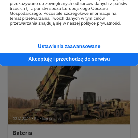
Zastępowalni
przekazywane do zewnętrznych odbiorców danych z państw
trzecich tj. z państw spoza Europejskiego Obszaru
Nie wiem, czy odpowiedzialny "za Makiejewkę" oficer
Gospodarczego. Pozostałe szczegółowe informacje na
stanie przed sądem – w realiach rosyjskiej armii prędzej
temat przetwarzania Twoich danych w tym celów
podwładni rozjadą go ciągnikiem artyleryjskim.
przetwarzania znajdują się w naszej polityce prywatności.
Donieck
Makiejewka
Himars
+4
Ustawienia zaawansowane
Akceptuję i przechodzę do serwisu
22.12.2022
Brak komentarzy
●
Bateria