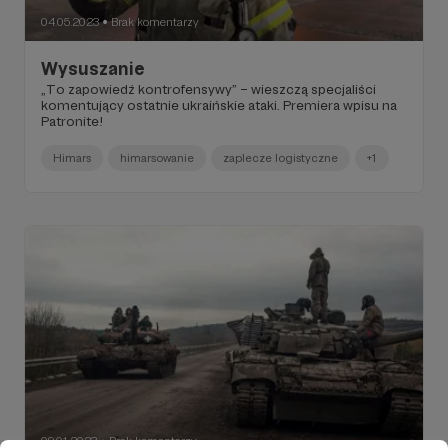
04.05.2023
Brak komentarzy
●
Wysuszanie
„To zapowiedź kontrofensywy” – wieszczą specjaliści
komentujący ostatnie ukraińskie ataki. Premiera wpisu na
Patronite!
Himars
himarsowanie
zaplecze logistyczne
+1
09.01.2023
Brak komentarzy
●