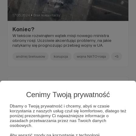
17.05.2024
Brak komentarzy
●
Koniec?
W tekście rozwinąłem wątek misji nowego ministra
obrony rosji. Uczciwie akcentując problemy, na jakie
natykamy się prognozując przebieg wojny w UA.
andriej biełousow
korupcja
wojna NATO-rosja
+5
Cenimy Twoją prywatność
Dbamy o Twoją prywatność i chcemy, abyś w czasie
korzystania z naszych usług czuł się komfortowo, dlatego też
poniżej prezentujemy Ci najważniejsze informacje o
zasadach przetwarzania przez nas Twoich danych
osobowych.
Aby wyrazić zgody na korzystanie z technologii