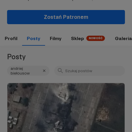
Zostań Patronem
Profil
Posty
Filmy
Sklep
Galeria
NOWOŚĆ
Posty
andriej
biełousow