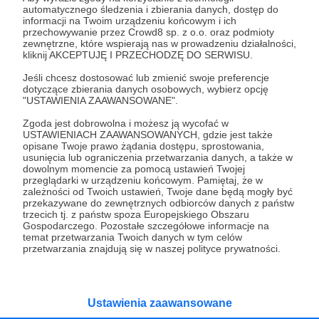
automatycznego śledzenia i zbierania danych, dostęp do
15.05.2024
Brak komentarzy
●
informacji na Twoim urządzeniu końcowym i ich
przechowywanie przez Crowd8 sp. z o.o. oraz podmioty
zewnętrzne, które wspierają nas w prowadzeniu działalności,
Efektywność
kliknij AKCEPTUJĘ I PRZECHODZĘ DO SERWISU.
Umiarkowany sukces w Ukrainie. O efektywność – MON,
armii i zbrojeniówki – która dałaby taki wynik, ma w mojej
Jeśli chcesz dostosować lub zmienić swoje preferencje
ocenie powalczyć nowy minister obrony rosji.
dotyczące zbierania danych osobowych, wybierz opcję
"USTAWIENIA ZAAWANSOWANE".
ATACMS
S-400
Charków
+5
Zgoda jest dobrowolna i możesz ją wycofać w
USTAWIENIACH ZAAWANSOWANYCH, gdzie jest także
opisane Twoje prawo żądania dostępu, sprostowania,
usunięcia lub ograniczenia przetwarzania danych, a także w
dowolnym momencie za pomocą ustawień Twojej
przeglądarki w urządzeniu końcowym. Pamiętaj, że w
zależności od Twoich ustawień, Twoje dane będą mogły być
przekazywane do zewnętrznych odbiorców danych z państw
trzecich tj. z państw spoza Europejskiego Obszaru
Gospodarczego. Pozostałe szczegółowe informacje na
temat przetwarzania Twoich danych w tym celów
przetwarzania znajdują się w naszej polityce prywatności.
Dołącz do grona Patronów!
Ustawienia zaawansowane