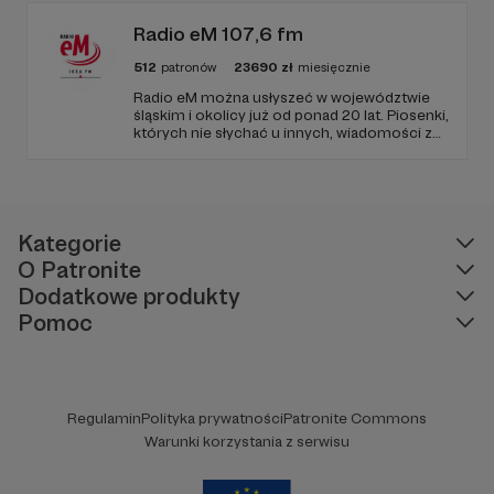
Radio eM 107,6 fm
512
patronów
23690
zł
miesięcznie
Radio eM można usłyszeć w województwie
śląskim i okolicy już od ponad 20 lat. Piosenki,
których nie słychać u innych, wiadomości z
regionu, wartościowe treści, no i dobry
humor. To wszystko znajdziecie u nas.
Jesteście z nami każdego dnia, a teraz
zachęcamy - zostańcie naszymi Patronami!
Kategorie
O Patronite
Dodatkowe produkty
Pomoc
Regulamin
Polityka prywatności
Patronite Commons
Warunki korzystania z serwisu