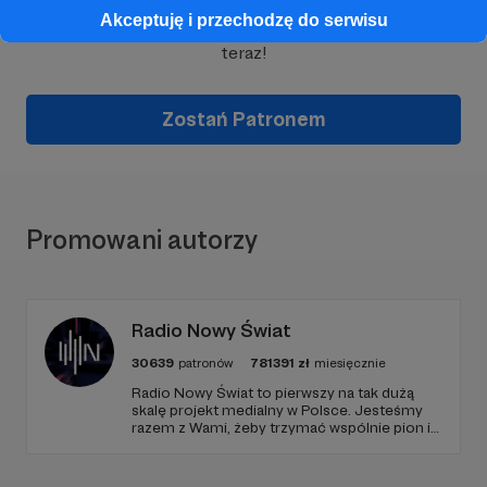
Akceptuję i przechodzę do serwisu
Wesprzyj działalność Autora
Marcin Ogdowski
już
teraz!
Zostań Patronem
Promowani autorzy
Radio Nowy Świat
30639
patronów
781391
zł
miesięcznie
Radio Nowy Świat to pierwszy na tak dużą
skalę projekt medialny w Polsce. Jesteśmy
razem z Wami, żeby trzymać wspólnie pion i
poziom. Jeśli chcesz nam w tym pomóc -
zapraszamy, miejsca nie zabraknie. :)