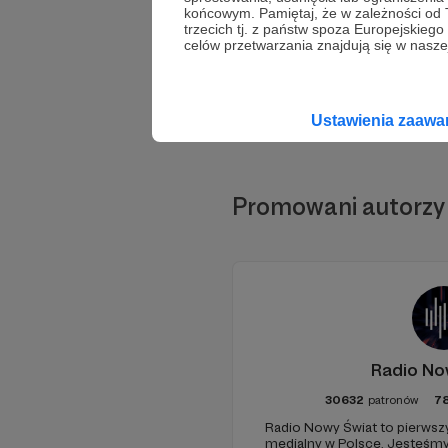
końcowym. Pamiętaj, że w zależności od
trzecich tj. z państw spoza Europejskie
celów przetwarzania znajdują się w naszej
Ustawienia zaaw
Promowani autorzy
Radio No
30632
patronów
7
Radio Nowy Świat to pierwszy
medialny w Polsce. Jesteśm