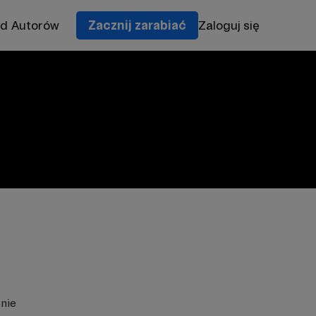
od Autorów
Zacznij zarabiać
Zaloguj się
znie