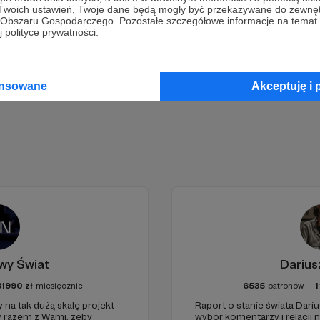
Wesprzyj działalność Autora
Marcin Ogdowski
już teraz!
 Twoich ustawień, Twoje dane będą mogły być przekazywane do zewnę
go Obszaru Gospodarczego. Pozostałe szczegółowe informacje na temat
 polityce prywatności.
Zostań Patronem
ansowane
Akceptuję i 
wy Świat
Darius
81990
zł
miesięcznie
6535
patronów
1
 na tak dużą skalę projekt
Raport o stanie świata Dariu
y razem z Wami, żeby
wybór komentarzy i relacji 