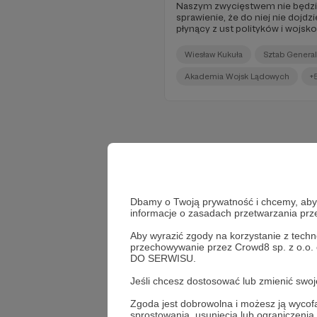
Naszym zwycięstwem nie będzie
sprawienie, że do niej nie dojdzi
płynący z ust polityków i wojsk
Wiesław Kukuła
Sztab Genera
Akademia Wojsk Lądowych
+
Dbamy o Twoją prywatność i chcemy, abyś 
informacje o zasadach przetwarzania pr
Aby wyrazić zgody na korzystanie z techn
przechowywanie przez Crowd8 sp. z o.o.
DO SERWISU.
Jeśli chcesz dostosować lub zmienić sw
Zgoda jest dobrowolna i możesz ją wyc
sprostowania, usunięcia lub ograniczeni