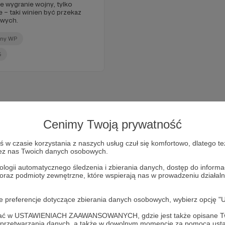
 wygranie wojny, tylko
e – taki winien być przekaz
owych.
lny WP
5
Cenimy Twoją prywatność
w czasie korzystania z naszych usług czuł się komfortowo, dlatego te
zez nas Twoich danych osobowych.
ologii automatycznego śledzenia i zbierania danych, dostęp do inform
 oraz podmioty zewnętrzne, które wspierają nas w prowadzeniu dział
oje preferencje dotyczące zbierania danych osobowych, wybierz op
Dołącz do grona Patronów!
ofać w USTAWIENIACH ZAAWANSOWANYCH, gdzie jest także opisane Tw
a przetwarzania danych, a także w dowolnym momencie za pomocą usta