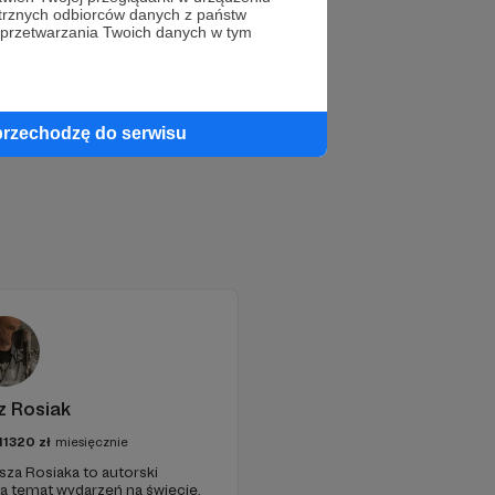
trznych odbiorców danych z państw
 przetwarzania Twoich danych w tym
przechodzę do serwisu
z Rosiak
11320
zł
miesięcznie
sza Rosiaka to autorski
na temat wydarzeń na świecie.