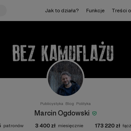
Jak to działa?
Funkcje
Treści 
Publicystyka
Blog
Polityka
Marcin Ogdowski
5
3 400
zł
173 220
zł
patronów
miesięcznie
łąc