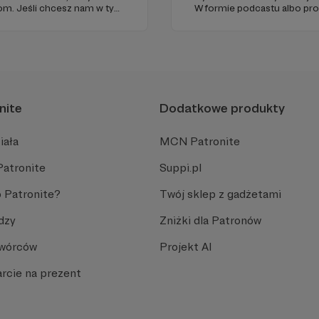
iom. Jeśli chcesz nam w tym
W formie podcastu albo pr
nie zabraknie. :)
miejsc na ziemi.
nite
Dodatkowe produkty
iała
MCN Patronite
Patronite
Suppi.pl
 Patronite?
Twój sklep z gadżetami
dzy
Zniżki dla Patronów
Twórców
Projekt AI
rcie na prezent