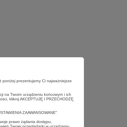
ż poniżej prezentujemy Ci najważniejsze
acji na Twoim urządzeniu końcowym i ich
alności, kliknij AKCEPTUJĘ I PRZECHODZĘ
cję "USTAWIENIA ZAAWANSOWANE".
oje prawo żądania dostępu,
wień Twojej przeglądarki w urządzeniu