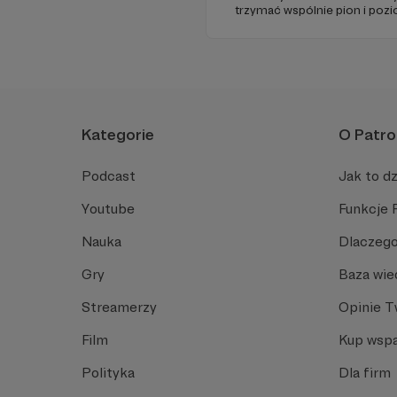
trzymać wspólnie pion i poz
pomóc - zapraszamy, miejsca 
Kategorie
O Patro
Podcast
Jak to dz
Youtube
Funkcje 
Nauka
Dlaczego
Gry
Baza wie
Streamerzy
Opinie 
Film
Kup wspa
Polityka
Dla firm