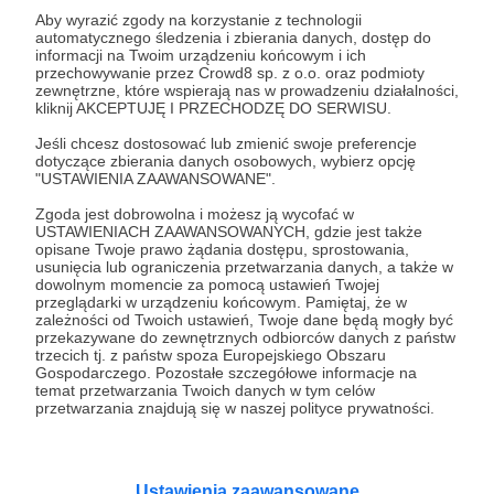
Aby wyrazić zgody na korzystanie z technologii
automatycznego śledzenia i zbierania danych, dostęp do
informacji na Twoim urządzeniu końcowym i ich
10.10.2023
Brak komentarzy
●
przechowywanie przez Crowd8 sp. z o.o. oraz podmioty
zewnętrzne, które wspierają nas w prowadzeniu działalności,
Akt
kliknij AKCEPTUJĘ I PRZECHODZĘ DO SERWISU.
Wymóg apolityczności armii nie odbiera oficerom prawa
Jeśli chcesz dostosować lub zmienić swoje preferencje
do bycia przyzwoitym. Nie odbiera im też godności
dotyczące zbierania danych osobowych, wybierz opcję
osobistej.
"USTAWIENIA ZAAWANSOWANE".
Rajmund Andrzejczak
Tomasz Piotrowski
Zgoda jest dobrowolna i możesz ją wycofać w
USTAWIENIACH ZAAWANSOWANYCH, gdzie jest także
Wiesław Kukuła
+4
opisane Twoje prawo żądania dostępu, sprostowania,
usunięcia lub ograniczenia przetwarzania danych, a także w
dowolnym momencie za pomocą ustawień Twojej
przeglądarki w urządzeniu końcowym. Pamiętaj, że w
zależności od Twoich ustawień, Twoje dane będą mogły być
przekazywane do zewnętrznych odbiorców danych z państw
trzecich tj. z państw spoza Europejskiego Obszaru
Gospodarczego. Pozostałe szczegółowe informacje na
temat przetwarzania Twoich danych w tym celów
przetwarzania znajdują się w naszej polityce prywatności.
Ustawienia zaawansowane