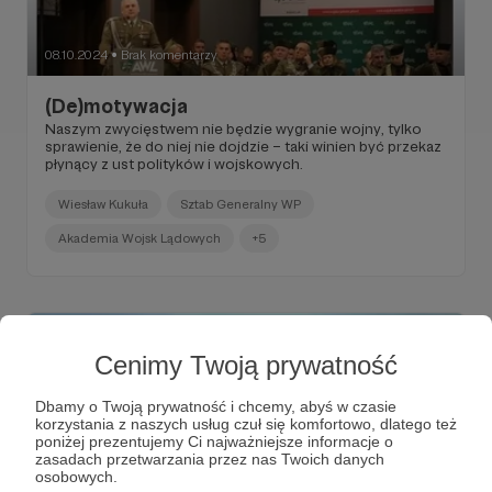
08.10.2024
Brak komentarzy
●
(De)motywacja
Naszym zwycięstwem nie będzie wygranie wojny, tylko
sprawienie, że do niej nie dojdzie – taki winien być przekaz
płynący z ust polityków i wojskowych.
Wiesław Kukuła
Sztab Generalny WP
Akademia Wojsk Lądowych
+5
Cenimy Twoją prywatność
Dbamy o Twoją prywatność i chcemy, abyś w czasie
korzystania z naszych usług czuł się komfortowo, dlatego też
poniżej prezentujemy Ci najważniejsze informacje o
zasadach przetwarzania przez nas Twoich danych
osobowych.