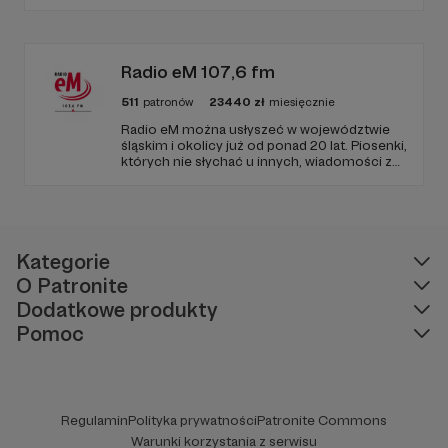
geostrategii. Naszym celem jest uczynienie
ze Strategy&Future kluczowego źródła myśli
geopolitycznej w Polsce i w Europie.
Radio eM 107,6 fm
511
patronów
23440
zł
miesięcznie
Radio eM można usłyszeć w województwie
śląskim i okolicy już od ponad 20 lat. Piosenki,
których nie słychać u innych, wiadomości z
regionu, wartościowe treści, no i dobry
humor. To wszystko znajdziecie u nas.
Jesteście z nami każdego dnia, a teraz
zachęcamy - zostańcie naszymi Patronami!
Kategorie
O Patronite
Dodatkowe produkty
Pomoc
Regulamin
Polityka prywatności
Patronite Commons
Warunki korzystania z serwisu