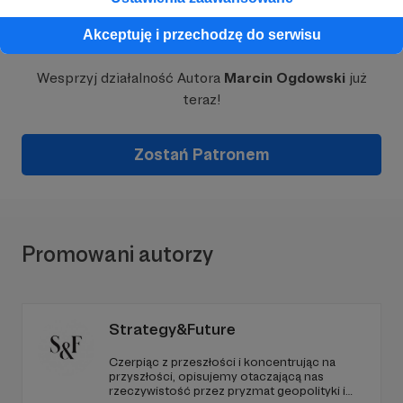
Dołącz do grona Patronów!
Akceptuję i przechodzę do serwisu
Wesprzyj działalność Autora
Marcin Ogdowski
już
teraz!
Zostań Patronem
Promowani autorzy
Strategy&Future
Czerpiąc z przeszłości i koncentrując na
przyszłości, opisujemy otaczającą nas
rzeczywistość przez pryzmat geopolityki i