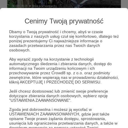
30.08.2020
Brak komentarzy
●
Budki lęgowe dla ptaków
Cenimy Twoją prywatność
Mam jakieś takie nieodparte wrażenie, że jesień idzie
wielkimi krokami. Niby jeszcze z drzew nie lecą liście ale
Dbamy o Twoją prywatność i chcemy, abyś w czasie
budki lęgowe owszem.
korzystania z naszych usług czuł się komfortowo, dlatego też
poniżej prezentujemy Ci najważniejsze informacje o
ekologia
jesień
zima
+1
zasadach przetwarzania przez nas Twoich danych
osobowych.
Aby wyrazić zgody na korzystanie z technologii
automatycznego śledzenia i zbierania danych, dostęp do
informacji na Twoim urządzeniu końcowym i ich
przechowywanie przez Crowd8 sp. z o.o. oraz podmioty
zewnętrzne, które wspierają nas w prowadzeniu działalności,
kliknij AKCEPTUJĘ I PRZECHODZĘ DO SERWISU.
Jeśli chcesz dostosować lub zmienić swoje preferencje
dotyczące zbierania danych osobowych, wybierz opcję
"USTAWIENIA ZAAWANSOWANE".
Zgoda jest dobrowolna i możesz ją wycofać w
USTAWIENIACH ZAAWANSOWANYCH, gdzie jest także
opisane Twoje prawo żądania dostępu, sprostowania,
usunięcia lub ograniczenia przetwarzania danych, a także w
08.06.2020
Brak komentarzy
●
dowolnym momencie za pomocą ustawień Twojej