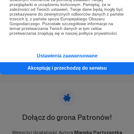
przeglądarki w urządzeniu końcowym. Pamiętaj, że w
zależności od Twoich ustawień, Twoje dane będą mogły być
Wysiewanie drzew
przekazywane do zewnętrznych odbiorców danych z państw
Hodowanie drzew z nasion to długa droga ale możliwa do
trzecich tj. z państw spoza Europejskiego Obszaru
przejścia. Szczególnie jeśli mamy jakiś własny teren lub
Gospodarczego. Pozostałe szczegółowe informacje na
wyrozumiałych sąsiadów, z którymi współdzielimy
temat przetwarzania Twoich danych w tym celów
podwórko. Dla cierpliwego droga ta będzie
przetwarzania znajdują się w naszej polityce prywatności.
satysfakcjonująca, nawet jeśli czasem pójdziemy na
drzewa
plantacje
sianie
+4
skróty. W poniższym artykule kilka skrótów.
Ustawienia zaawansowane
Akceptuję i przechodzę do serwisu
Dołącz do grona Patronów!
Wesprzyj działalność Autora
Miejska Partyzantka