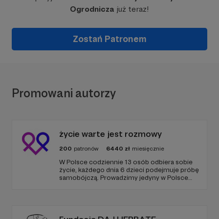
Ogrodnicza
już teraz!
Zostań Patronem
Promowani autorzy
życie warte jest rozmowy
200
patronów
6440
zł
miesięcznie
W Polsce codziennie 13 osób odbiera sobie
życie, każdego dnia 6 dzieci podejmuje próbę
samobójczą. Prowadzimy jedyny w Polsce
serwis, gdzie udzielana jest bezpłatnie i
anonimowo pomoc online dla osób w
kryzysie samobójczym, po próbie
samobójczej, w żałobie i dla osób, które chcą
pomóc.