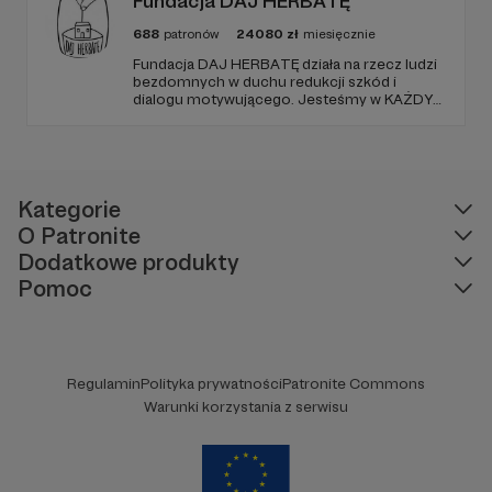
Fundacja DAJ HERBATĘ
688
patronów
24080
zł
miesięcznie
Fundacja DAJ HERBATĘ działa na rzecz ludzi
bezdomnych w duchu redukcji szkód i
dialogu motywującego. Jesteśmy w KAŻDY
poniedziałek od 19:00 na Dworcu Centralnym
(parking od E. Plater/róg z Jerozolimskimi ).
Kategorie
O Patronite
Dodatkowe produkty
Pomoc
Regulamin
Polityka prywatności
Patronite Commons
Warunki korzystania z serwisu