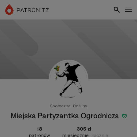
Społeczne
Rośliny
Miejska Partyzantka Ogrodnicza
18
305 zł
patronów
miesięcznie
łącznie