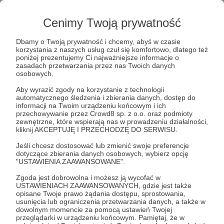
Cenimy Twoją prywatność
Post dostępny tylko dla Patronów
Dbamy o Twoją prywatność i chcemy, abyś w czasie
korzystania z naszych usług czuł się komfortowo, dlatego też
poniżej prezentujemy Ci najważniejsze informacje o
Aby zobaczyć ten materiał musisz być zalogowany
zasadach przetwarzania przez nas Twoich danych
osobowych.
Zostań Patronem
Aby wyrazić zgody na korzystanie z technologii
automatycznego śledzenia i zbierania danych, dostęp do
informacji na Twoim urządzeniu końcowym i ich
Zaloguj się
przechowywanie przez Crowd8 sp. z o.o. oraz podmioty
zewnętrzne, które wspierają nas w prowadzeniu działalności,
kliknij AKCEPTUJĘ I PRZECHODZĘ DO SERWISU.
Bartek Fetysz
felieton
teksty archiwalne
media
Jeśli chcesz dostosować lub zmienić swoje preferencje
dotyczące zbierania danych osobowych, wybierz opcję
Kate Moss
"USTAWIENIA ZAAWANSOWANE".
Zgoda jest dobrowolna i możesz ją wycofać w
USTAWIENIACH ZAAWANSOWANYCH, gdzie jest także
Udostępnij
opisane Twoje prawo żądania dostępu, sprostowania,
usunięcia lub ograniczenia przetwarzania danych, a także w
dowolnym momencie za pomocą ustawień Twojej
przeglądarki w urządzeniu końcowym. Pamiętaj, że w