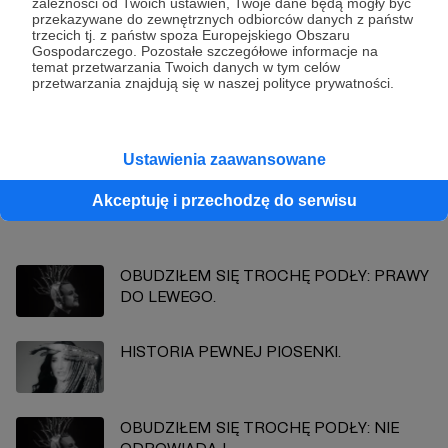
zależności od Twoich ustawień, Twoje dane będą mogły być
przekazywane do zewnętrznych odbiorców danych z państw
trzecich tj. z państw spoza Europejskiego Obszaru
Gospodarczego. Pozostałe szczegółowe informacje na
Bartek Fetysz
temat przetwarzania Twoich danych w tym celów
przetwarzania znajdują się w naszej polityce prywatności.
Zobacz profil autora
Ustawienia zaawansowane
Akceptuję i przechodzę do serwisu
Zobacz również
OBUDZIŁEM SIĘ TROCHĘ PODŁY: PRAWY
DO LEWEGO.
HISTORIA PEWNEJ PIOSENKI.
OBUDZIŁEM SIĘ TROCHĘ PODŁY: NIE