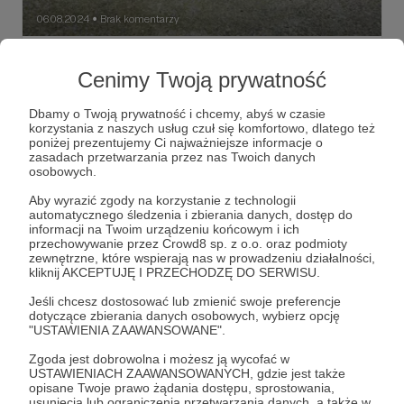
06.08.2024
Brak komentarzy
●
DZIENNIKI Z METAFOR: VICTORIA
Cenimy Twoją prywatność
BECKHAM (V).
"(...) Przychodzę do pracy po weekendzie. Zamówień od
Dbamy o Twoją prywatność i chcemy, abyś w czasie
cholery, siedzę w przymierzalni na dole i latam między nią,
korzystania z naszych usług czuł się komfortowo, dlatego też
a magazynem przynosząc wciąż nowe rzeczy i zamawiam
poniżej prezentujemy Ci najważniejsze informacje o
brakujące rozmiary, bo to też moja działka. Wpada Toro. -
zasadach przetwarzania przez nas Twoich danych
Dzwoni Kate - mówi. Biorę od niej telefon i słyszę głos,
Bartek Fetysz
Dzienniki z Metafor
Victoria Beckham
osobowych.
który rozpoznam wszędzie i o każdej porze dnia i nocy. I
wtedy w ogóle nic nie jest normalne, sram żarem, jąkam
+3
Aby wyrazić zgody na korzystanie z technologii
się z wrażenia, bo po drugiej stronie mam na linii Kate
automatycznego śledzenia i zbierania danych, dostęp do
Moss (...)".
informacji na Twoim urządzeniu końcowym i ich
przechowywanie przez Crowd8 sp. z o.o. oraz podmioty
zewnętrzne, które wspierają nas w prowadzeniu działalności,
kliknij AKCEPTUJĘ I PRZECHODZĘ DO SERWISU.
Jeśli chcesz dostosować lub zmienić swoje preferencje
dotyczące zbierania danych osobowych, wybierz opcję
"USTAWIENIA ZAAWANSOWANE".
Zgoda jest dobrowolna i możesz ją wycofać w
USTAWIENIACH ZAAWANSOWANYCH, gdzie jest także
opisane Twoje prawo żądania dostępu, sprostowania,
usunięcia lub ograniczenia przetwarzania danych, a także w