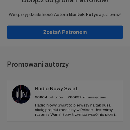
Wesprzyj działalność Autora
Bartek Fetysz
już teraz!
Zostań Patronem
Promowani autorzy
Radio Nowy Świat
30604
patronów
780637
zł
miesięcznie
Radio Nowy Świat to pierwszy na tak dużą
skalę projekt medialny w Polsce. Jesteśmy
razem z Wami, żeby trzymać wspólnie pion i
poziom. Jeśli chcesz nam w tym pomóc -
zapraszamy, miejsca nie zabraknie. :)