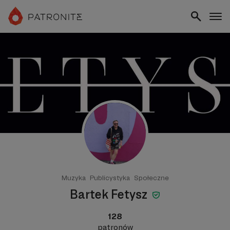
Muzyka
Publicystyka
Społeczne
Bartek Fetysz
128
patronów