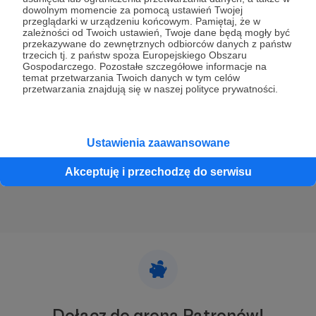
dowolnym momencie za pomocą ustawień Twojej
przeglądarki w urządzeniu końcowym. Pamiętaj, że w
zależności od Twoich ustawień, Twoje dane będą mogły być
05.06.2024
Brak komentarzy
●
przekazywane do zewnętrznych odbiorców danych z państw
trzecich tj. z państw spoza Europejskiego Obszaru
HEROIN CHIC.
Gospodarczego. Pozostałe szczegółowe informacje na
temat przetwarzania Twoich danych w tym celów
"(...) Zastanawiam się od zawsze kto podaje tym wszystkim
przetwarzania znajdują się w naszej polityce prywatności.
gwiazdom narkotyki. Bo to, że dilerzy, to wiem, ale kto ich
im przedstawia? Kto pozwolił niepełnoletniej Drew
Barrymore pić i ćpać? Każdy, kto odniósł sukces na rynku
muzycznym/modowym/filmowym* (*niepotrzebne
Bartek Fetysz
felieton
teksty archiwalne
+2
skreślić) ma słabość do używek. Czy to wrodzona
Ustawienia zaawansowane
wrażliwość i dusza artysty, która zazwyczaj jest
destrukcyjna? (...)".
Akceptuję i przechodzę do serwisu
Dołącz do grona Patronów!