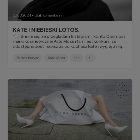
23.08.2024
Brak komentarzy
●
KATE I NIEBIESKI LOTOS.
"(...) Śni mi się, że przeglądam Instagram i konto Cosmoss,
marki kosmetycznej Kate Moss i tam jest konkurs, że
udostępnij post, napisz za co kochasz Kate i wygraj z nią
spotkanie. Napisałem jakiś elaborat, otagowałem swoją
przyjaciółkę Banan i dostałem wiadomość, że wygrałem i
Bartek Fetysz
Kate Moss
sen
+1
że na drugi dzień mam jechać na stację King's Cross, bo
na jednym z peronów będzie kolacja i spotkanie z Kate
(...)".