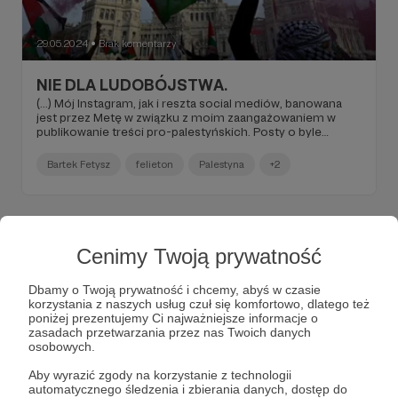
29.05.2024
Brak komentarzy
●
NIE DLA LUDOBÓJSTWA.
(...) Mój Instagram, jak i reszta social mediów, banowana
jest przez Metę w związku z moim zaangażowaniem w
publikowanie treści pro-palestyńskich. Posty o byle
gównie mają zasięgi na tysiące i setki lajków, ale posty o
Palestynie są "chowane". NIE BĘDĘ MILCZEĆ. MILCZENIE
Bartek Fetysz
felieton
Palestyna
+2
JEST PRZYZWOLENIEM NA LUDOBÓJSTWO (...).
Cenimy Twoją prywatność
Dbamy o Twoją prywatność i chcemy, abyś w czasie
korzystania z naszych usług czuł się komfortowo, dlatego też
poniżej prezentujemy Ci najważniejsze informacje o
zasadach przetwarzania przez nas Twoich danych
osobowych.
Aby wyrazić zgody na korzystanie z technologii
automatycznego śledzenia i zbierania danych, dostęp do