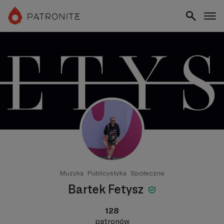
Muzyka
Publicystyka
Społeczne
Bartek Fetysz
128
patronów