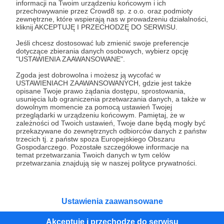
informacji na Twoim urządzeniu końcowym i ich
24.05.2024
Komentarze: 4
przechowywanie przez Crowd8 sp. z o.o. oraz podmioty
●
zewnętrzne, które wspierają nas w prowadzeniu działalności,
kliknij AKCEPTUJĘ I PRZECHODZĘ DO SERWISU.
#BLOCKOUTPOLSKA
Jeśli chcesz dostosować lub zmienić swoje preferencje
"(...) Kim Kardashian w wyniku
dotyczące zbierania danych osobowych, wybierz opcję
akcji #BLACKOUT2024 straciła ponad 3 miliony
"USTAWIENIA ZAAWANSOWANE".
Obserwujących. Trend przyszedł z TikToka, który
wreszcie się na coś przydał. Tak zwana “woke GenZ”,
Zgoda jest dobrowolna i możesz ją wycofać w
przebudzona nowa generacja, skrzyknęła się w trakcie
Bartek Fetysz
Blockout
Polska
+4
USTAWIENIACH ZAAWANSOWANYCH, gdzie jest także
trwającej Met Gali do blokowania Influencerów, którzy
opisane Twoje prawo żądania dostępu, sprostowania,
wypinają i mizdrzą się przed aparatami i milczą na tematy
usunięcia lub ograniczenia przetwarzania danych, a także w
ważne, takie jak chociażby ludobójstwo w Palestynie (...).
dowolnym momencie za pomocą ustawień Twojej
Zaintrygowany takim obrotem sprawy, postanowiłem, że
przeglądarki w urządzeniu końcowym. Pamiętaj, że w
zapytam Was, kogo Wy chcielibyście się pozbyć z
zależności od Twoich ustawień, Twoje dane będą mogły być
przestrzeni medialnej i poddać należnemu ostracyzmowi.
przekazywane do zewnętrznych odbiorców danych z państw
Licznie oddaliście swoje głosy na podstawie których
trzecich tj. z państw spoza Europejskiego Obszaru
powstała ta lista (...)".
Gospodarczego. Pozostałe szczegółowe informacje na
temat przetwarzania Twoich danych w tym celów
przetwarzania znajdują się w naszej polityce prywatności.
Ustawienia zaawansowane
Dołącz do grona Patronów!
Akceptuję i przechodzę do serwisu