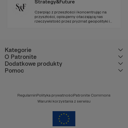
Strategy&Future
Czerpiąc z przeszłości i koncentrując na
przyszłości, opisujemy otaczającą nas
rzeczywistość przez pryzmat geopolityki i
geostrategii. Naszym celem jest uczynienie
ze Strategy&Future kluczowego źródła myśli
geopolitycznej w Polsce i w Europie.
Kategorie
O Patronite
Dodatkowe produkty
Pomoc
Regulamin
Polityka prywatności
Patronite Commons
Warunki korzystania z serwisu