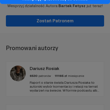
Wesprzyj działalność Autora
Bartek Fetysz
już teraz!
Zostań Patronem
Promowani autorzy
Dariusz Rosiak
6530
patronów
111165
zł
miesięcznie
Raport o stanie świata Dariusza Rosiaka to
autorski wybór komentarzy i relacji na temat
wydarzeń na świecie. W formie podcastu albo
programów na żywo z różnych miejsc na
ziemi.