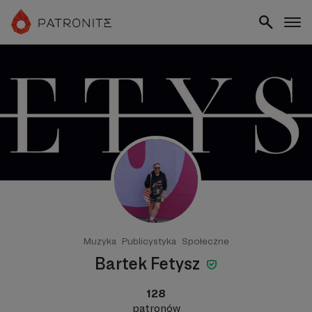
Muzyka
Publicystyka
Społeczne
Bartek Fetysz
128
patronów