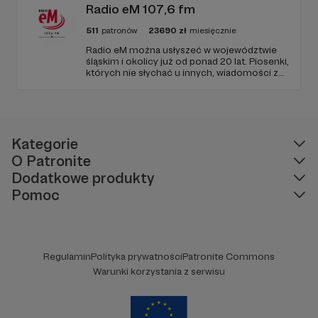
Radio eM 107,6 fm
511
patronów
23690
zł
miesięcznie
Radio eM można usłyszeć w województwie
śląskim i okolicy już od ponad 20 lat. Piosenki,
których nie słychać u innych, wiadomości z
regionu, wartościowe treści, no i dobry
humor. To wszystko znajdziecie u nas.
Jesteście z nami każdego dnia, a teraz
zachęcamy - zostańcie naszymi Patronami!
Kategorie
O Patronite
Dodatkowe produkty
Pomoc
Regulamin
Polityka prywatności
Patronite Commons
Warunki korzystania z serwisu