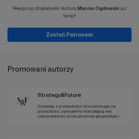
Wesprzyj działalność Autora
Marcin Ogdowski
już
teraz!
Zostań Patronem
Promowani autorzy
Strategy&Future
Czerpiąc z przeszłości i koncentrując na
przyszłości, opisujemy otaczającą nas
rzeczywistość przez pryzmat geopolityki i
geostrategii. Naszym celem jest uczynienie
ze Strategy&Future kluczowego źródła myśli
geopolitycznej w Polsce i w Europie.