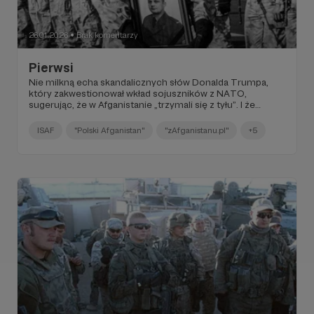
26.01.2026
Brak komentarzy
●
Pierwsi
Nie milkną echa skandalicznych słów Donalda Trumpa,
który zakwestionował wkład sojuszników z NATO,
sugerując, że w Afganistanie „trzymali się z tyłu”. I że
Ameryka ich nie potrzebowała.
ISAF
"Polski Afganistan"
"zAfganistanu.pl"
+5