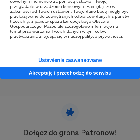
dowolnym momencie za pomocą ustawień Twojej
przeglądarki w urządzeniu końcowym. Pamiętaj, że w
zależności od Twoich ustawień, Twoje dane będą mogły być
Hołd
przekazywane do zewnętrznych odbiorców danych z państw
Oto kolejna część cyklu, w ramach którego publikuję
trzecich tj. z państw spoza Europejskiego Obszaru
obszerne fragmenty mojej pierwszej książki
Gospodarczego. Pozostałe szczegółowe informacje na
„zAfganistanu.pl. Alfabet polskiej misji”.
temat przetwarzania Twoich danych w tym celów
przetwarzania znajdują się w naszej polityce prywatności.
"zAfganistanu.pl"
wojna w afganistanie
Ghazni
+4
Ustawienia zaawansowane
Akceptuję i przechodzę do serwisu
Dołącz do grona Patronów!