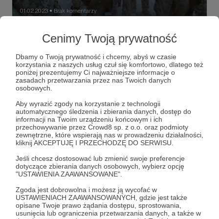
01.02.2023
Brak komentarzy
●
Indianie
Cenimy Twoją prywatność
Oto kolejna część cyklu, w ramach którego publikuję
obszerne fragmenty mojej pierwszej książki
Dbamy o Twoją prywatność i chcemy, abyś w czasie
„zAfganistanu.pl. Alfabet polskiej misji”.
korzystania z naszych usług czuł się komfortowo, dlatego też
poniżej prezentujemy Ci najważniejsze informacje o
wojna w afganistanie
ISAF
"zAfganistanu.pl"
+5
zasadach przetwarzania przez nas Twoich danych
osobowych.
Aby wyrazić zgody na korzystanie z technologii
automatycznego śledzenia i zbierania danych, dostęp do
informacji na Twoim urządzeniu końcowym i ich
przechowywanie przez Crowd8 sp. z o.o. oraz podmioty
zewnętrzne, które wspierają nas w prowadzeniu działalności,
kliknij AKCEPTUJĘ I PRZECHODZĘ DO SERWISU.
Jeśli chcesz dostosować lub zmienić swoje preferencje
dotyczące zbierania danych osobowych, wybierz opcję
"USTAWIENIA ZAAWANSOWANE".
Zgoda jest dobrowolna i możesz ją wycofać w
USTAWIENIACH ZAAWANSOWANYCH, gdzie jest także
opisane Twoje prawo żądania dostępu, sprostowania,
usunięcia lub ograniczenia przetwarzania danych, a także w
26.01.2023
Brak komentarzy
●