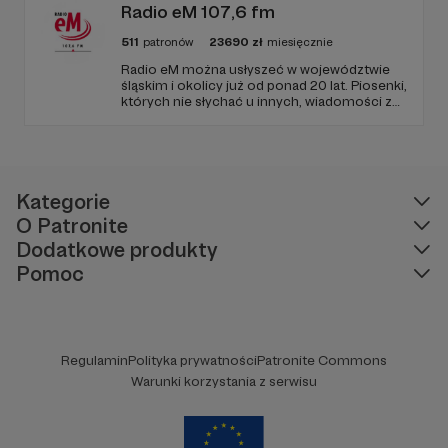
Radio eM 107,6 fm
511
patronów
23690
zł
miesięcznie
Radio eM można usłyszeć w województwie
śląskim i okolicy już od ponad 20 lat. Piosenki,
których nie słychać u innych, wiadomości z
regionu, wartościowe treści, no i dobry
humor. To wszystko znajdziecie u nas.
Jesteście z nami każdego dnia, a teraz
zachęcamy - zostańcie naszymi Patronami!
Kategorie
O Patronite
Dodatkowe produkty
Pomoc
Regulamin
Polityka prywatności
Patronite Commons
Warunki korzystania z serwisu